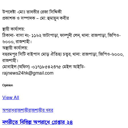
উপদেষ্টা -মোঃ তানভীর রেজা সিদ্দিকী
প্রকাশক ও সম্পাদক – মো: হুমায়ুন কবীর
স্থায়ী কার্যালয়:
ঠিকানা- বাসা নং- ১১৬২ ভাটাপাড়া, ফাল্গুনী লেন, থানা: রাজপাড়া, জিপিও-
৬০০০, রাজশাহী।
অস্থায়ী কার্যালয়:
বহরমপুর সিটি বাইপাস মোড় ঐতিহ্য চত্বর, থানা: রাজপাড়া, জিপিও-৬০০০,
রাজশাহী।
মোবাইল (অফিস) -০১৭১৮৫৪২৩৭৫ মেইল আইডি-
rajnews24hk@gmail.com
Opinion
View All
অপরাধ
রাজশাহী
রাজশাহীর খবর
নগরীতে বিভিন্ন অপরাধে গ্রেপ্তার ২৪