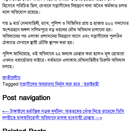
হিসেবে পরিচিত ছিল, যেখানে সন্ত্রাসীদের নিয়ন্ত্রণে নানা অবৈধ কর্মকাণ্ড চলত
বলে অভিযোগ রয়েছে।
গত ৯ মার্চ সেনাবাহিনী, র‍্যাব, পুলিশ ও বিজিবির প্রায় ৩ হাজার ২০০ সদস্যের
অংশগ্রহণে জঙ্গল সলিমপুরে বড় ধরনের যৌথ অভিযান চালানো হয়।
অভিযানের পর এলাকা প্রশাসনের নিয়ন্ত্রণে আসে এবং সন্ত্রাসীদের পুনর্গঠন
ঠেকাতে সেখানে স্থায়ী চৌকি স্থাপন করা হয়।
পুলিশ জানিয়েছে, ওই অভিযানে ২২ জনকে গ্রেপ্তার করা হলেও মূল হোতারা
এখনও ধরাছোঁয়ার বাইরে। বর্তমানে এলাকায় যৌথবাহিনীর চিরুনি অভিযান
চলছে।
জাতীয়
লীড
Tagged
সন্ত্রাসীদের অভয়ারণ্য নির্মূল করা হবে : স্বরাষ্ট্রমন্ত্রী
Post navigation
⟵
টাঙ্গাইলে মর্মান্তিক সড়ক দুর্ঘটনা: আহতদের খোঁজ নিতে রামেকে ডিসি
নগরীতে মাদকবিরোধী অভিযানে মাদক ব্যবসায়ী গ্রেপ্তার
⟶