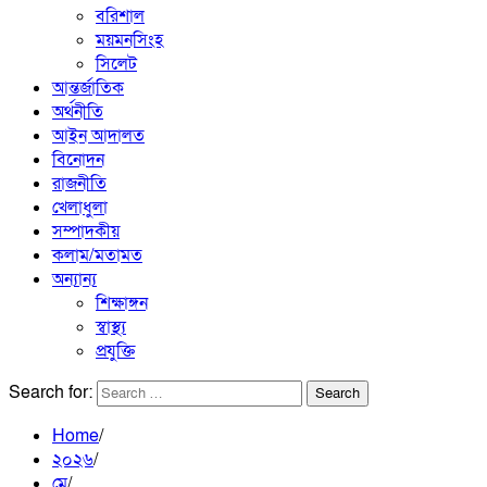
বরিশাল
ময়মনসিংহ
সিলেট
আন্তর্জাতিক
অর্থনীতি
আইন আদালত
বিনোদন
রাজনীতি
খেলাধুলা
সম্পাদকীয়
কলাম/মতামত
অন্যান্য
শিক্ষাঙ্গন
স্বাস্থ্য
প্রযুক্তি
Search for:
Home
২০২৬
মে