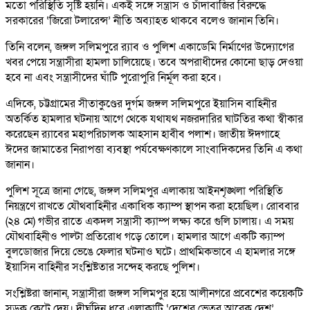
মতো পরিস্থিতি সৃষ্টি হয়নি। একই সঙ্গে সন্ত্রাস ও চাঁদাবাজির বিরুদ্ধে
সরকারের ‘জিরো টলারেন্স’ নীতি অব্যাহত থাকবে বলেও জানান তিনি।
তিনি বলেন, জঙ্গল সলিমপুরে র‍্যাব ও পুলিশ একাডেমি নির্মাণের উদ্যোগের
খবর পেয়ে সন্ত্রাসীরা হামলা চালিয়েছে। তবে অপরাধীদের কোনো ছাড় দেওয়া
হবে না এবং সন্ত্রাসীদের ঘাঁটি পুরোপুরি নির্মূল করা হবে।
এদিকে, চট্টগ্রামের সীতাকুণ্ডের দুর্গম জঙ্গল সলিমপুরে ইয়াসিন বাহিনীর
অতর্কিত হামলার ঘটনায় আগে থেকে যথাযথ নজরদারির ঘাটতির কথা স্বীকার
করেছেন র‍্যাবের মহাপরিচালক আহসান হাবীব পলাশ। জাতীয় ঈদগাহে
ঈদের জামাতের নিরাপত্তা ব্যবস্থা পর্যবেক্ষণকালে সাংবাদিকদের তিনি এ কথা
জানান।
পুলিশ সূত্রে জানা গেছে, জঙ্গল সলিমপুর এলাকায় আইনশৃঙ্খলা পরিস্থিতি
নিয়ন্ত্রণে রাখতে যৌথবাহিনীর একাধিক ক্যাম্প স্থাপন করা হয়েছিল। রোববার
(২৪ মে) গভীর রাতে একদল সন্ত্রাসী ক্যাম্প লক্ষ্য করে গুলি চালায়। এ সময়
যৌথবাহিনীও পাল্টা প্রতিরোধ গড়ে তোলে। হামলার আগে একটি ক্যাম্প
বুলডোজার দিয়ে ভেঙে ফেলার ঘটনাও ঘটে। প্রাথমিকভাবে এ হামলার সঙ্গে
ইয়াসিন বাহিনীর সংশ্লিষ্টতার সন্দেহ করছে পুলিশ।
সংশ্লিষ্টরা জানান, সন্ত্রাসীরা জঙ্গল সলিমপুর হয়ে আলীনগরে প্রবেশের কয়েকটি
সড়ক কেটে দেয়। দীর্ঘদিন ধরে এলাকাটি ‘দেশের ভেতর আরেক দেশ’