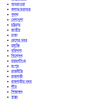
আবহাওয়া
কলাম/মতামত
খুলনা
খেলাধুলা
চট্টগ্রাম
জাতীয়
ঢাকা
দেশের খবর
প্রযুক্তি
বরিশাল
বিনোদন
ময়মনসিংহ
রংপুর
রাজনীতি
রাজশাহী
রাজশাহীর খবর
লীড
শিক্ষাঙ্গন
স্বাস্থ্য