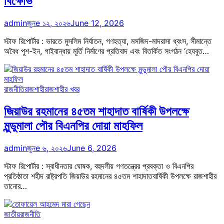
বিক্ষোভ
admin
জুনe ১২, ২০২৬
June 12, 2026
স্টাফ রিপোর্টার : ভারতে মুসলিম নির্যাতন, গণহত্যা, মসজিদ-মাদরাসা ধ্বংস, সীমান্তে
অবৈধ পুশ-ইন, গাইবান্ধায় মূর্তি নির্মাণের প্রতিবাদ এবং বিতর্কিত সংগঠন ‘হেযবুত…
রাজনীতি
রাজশাহী
রাজশাহীর খবর
জিয়াউর রহমানের ৪৫তম শাহাদাত বার্ষিকী উপলক্ষে
মুন্ডুমালা পৌর বিএনপির দোয়া মাহফিল
admin
জুনe ৬, ২০২৬
June 6, 2026
স্টাফ রিপোর্টার : স্বাধীনতার ঘোষক, বহুদলীয় গণতন্ত্রের প্রবক্তা ও বিএনপির
প্রতিষ্ঠাতা শহীদ রাষ্ট্রপতি জিয়াউর রহমানের ৪৫তম শাহাদাতবার্ষিকী উপলক্ষে রাজশাহীর
তানোর…
জাতীয়
রাজনীতি