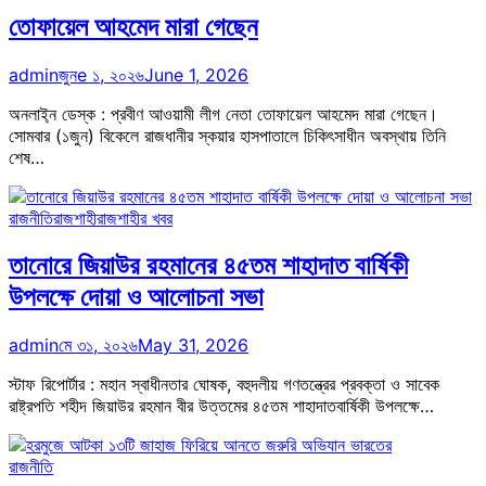
তোফায়েল আহমেদ মারা গেছেন
admin
জুনe ১, ২০২৬
June 1, 2026
অনলাই্ন ডেস্ক : প্রবীণ আওয়ামী লীগ নেতা তোফায়েল আহমেদ মারা গেছেন।
সোমবার (১জুন) বিকেলে রাজধানীর স্কয়ার হাসপাতালে চিকিৎসাধীন অবস্থায় তিনি
শেষ…
রাজনীতি
রাজশাহী
রাজশাহীর খবর
তানোরে জিয়াউর রহমানের ৪৫তম শাহাদাত বার্ষিকী
উপলক্ষে দোয়া ও আলোচনা সভা
admin
মে ৩১, ২০২৬
May 31, 2026
স্টাফ রিপোর্টার : মহান স্বাধীনতার ঘোষক, বহুদলীয় গণতন্ত্রের প্রবক্তা ও সাবেক
রাষ্ট্রপতি শহীদ জিয়াউর রহমান বীর উত্তমের ৪৫তম শাহাদাতবার্ষিকী উপলক্ষে…
রাজনীতি