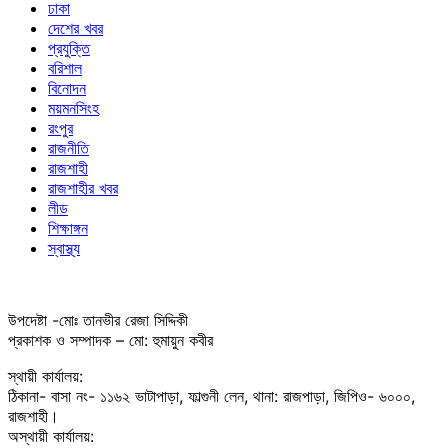
ঢাকা
দেশের খবর
প্রযুক্তি
বরিশাল
বিনোদন
ময়মনসিংহ
রংপুর
রাজনীতি
রাজশাহী
রাজশাহীর খবর
লীড
শিক্ষাঙ্গন
স্বাস্থ্য
উপদেষ্টা -মোঃ তানভীর রেজা সিদ্দিকী
প্রকাশক ও সম্পাদক – মো: হুমায়ুন কবীর
স্থায়ী কার্যালয়:
ঠিকানা- বাসা নং- ১১৬২ ভাটাপাড়া, ফাল্গুনী লেন, থানা: রাজপাড়া, জিপিও- ৬০০০,
রাজশাহী।
অস্থায়ী কার্যালয়: