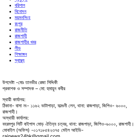
বরিশাল
বিনোদন
ময়মনসিংহ
রংপুর
রাজনীতি
রাজশাহী
রাজশাহীর খবর
লীড
শিক্ষাঙ্গন
স্বাস্থ্য
উপদেষ্টা -মোঃ তানভীর রেজা সিদ্দিকী
প্রকাশক ও সম্পাদক – মো: হুমায়ুন কবীর
স্থায়ী কার্যালয়:
ঠিকানা- বাসা নং- ১১৬২ ভাটাপাড়া, ফাল্গুনী লেন, থানা: রাজপাড়া, জিপিও- ৬০০০,
রাজশাহী।
অস্থায়ী কার্যালয়:
বহরমপুর সিটি বাইপাস মোড় ঐতিহ্য চত্বর, থানা: রাজপাড়া, জিপিও-৬০০০, রাজশাহী।
মোবাইল (অফিস) -০১৭১৮৫৪২৩৭৫ মেইল আইডি-
rajnews24hk@gmail.com