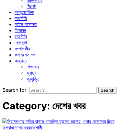
ময়মনসিংহ
সিলেট
আন্তর্জাতিক
অর্থনীতি
আইন আদালত
বিনোদন
রাজনীতি
খেলাধুলা
সম্পাদকীয়
কলাম/মতামত
অন্যান্য
শিক্ষাঙ্গন
স্বাস্থ্য
প্রযুক্তি
Search for:
Category:
দেশের খবর
অপরাধ
দেশের খবর
রাজশাহী