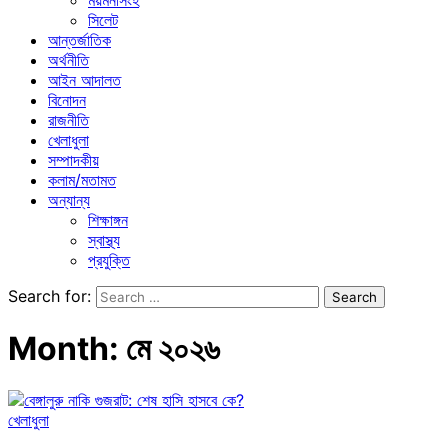
ময়মনসিংহ
সিলেট
আন্তর্জাতিক
অর্থনীতি
আইন আদালত
বিনোদন
রাজনীতি
খেলাধুলা
সম্পাদকীয়
কলাম/মতামত
অন্যান্য
শিক্ষাঙ্গন
স্বাস্থ্য
প্রযুক্তি
Search for:
Month:
মে ২০২৬
খেলাধুলা