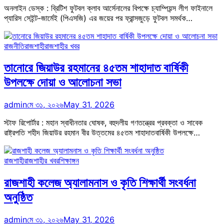
অনলাইন ডেস্ক : ব্রিটিশ ফুটবল ক্লাব আর্সেনালের বিপক্ষে চ্যাম্পিয়ন্স লীগ ফাইনালে
প্যারিস সেইন্ট-জার্মেই (পিএসজি) এর জয়ের পর ফ্রান্সজুড়ে ফুটবল সমর্থক…
রাজনীতি
রাজশাহী
রাজশাহীর খবর
তানোরে জিয়াউর রহমানের ৪৫তম শাহাদাত বার্ষিকী
উপলক্ষে দোয়া ও আলোচনা সভা
admin
মে ৩১, ২০২৬
May 31, 2026
স্টাফ রিপোর্টার : মহান স্বাধীনতার ঘোষক, বহুদলীয় গণতন্ত্রের প্রবক্তা ও সাবেক
রাষ্ট্রপতি শহীদ জিয়াউর রহমান বীর উত্তমের ৪৫তম শাহাদাতবার্ষিকী উপলক্ষে…
রাজশাহী
রাজশাহীর খবর
শিক্ষাঙ্গন
রাজশাহী কলেজ অ্যালামনাস ও কৃতি শিক্ষার্থী সংবর্ধনা
অনুষ্ঠিত
admin
মে ৩১, ২০২৬
May 31, 2026