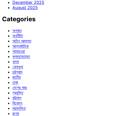
December 2025
August 2025
Categories
অপরাধ
অর্থনীতি
আইন আদালত
আন্তর্জাতিক
আবহাওয়া
কলাম/মতামত
খুলনা
খেলাধুলা
চট্টগ্রাম
জাতীয়
ঢাকা
দেশের খবর
প্রযুক্তি
বরিশাল
বিনোদন
ময়মনসিংহ
রংপুর