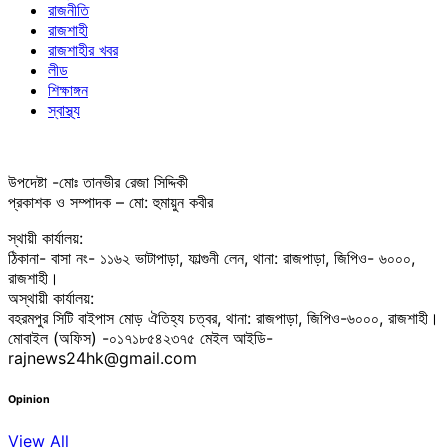
রাজনীতি
রাজশাহী
রাজশাহীর খবর
লীড
শিক্ষাঙ্গন
স্বাস্থ্য
উপদেষ্টা -মোঃ তানভীর রেজা সিদ্দিকী
প্রকাশক ও সম্পাদক – মো: হুমায়ুন কবীর
স্থায়ী কার্যালয়:
ঠিকানা- বাসা নং- ১১৬২ ভাটাপাড়া, ফাল্গুনী লেন, থানা: রাজপাড়া, জিপিও- ৬০০০,
রাজশাহী।
অস্থায়ী কার্যালয়:
বহরমপুর সিটি বাইপাস মোড় ঐতিহ্য চত্বর, থানা: রাজপাড়া, জিপিও-৬০০০, রাজশাহী।
মোবাইল (অফিস) -০১৭১৮৫৪২৩৭৫ মেইল আইডি-
rajnews24hk@gmail.com
Opinion
View All