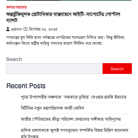
কলাম/মতামত
অন্তর্ভুক্তিমূলক ভোটাধিকার বাস্তবায়নে আইটি–সাপোর্টেড পোস্টাল
ব্যালট
admin
ডিসেম্বর ২২, ২০২৫
গণতন্ত্রের মূল ভিত্তি হলো সর্বস্তরের নাগরিকের অংশগ্রহণ নিশ্চিত করা। কিন্তু জীবিকা,
কর্মসংস্থান কিংবা রাষ্ট্রীয় দায়িত্ব পালনের কারণে দীর্ঘদিন ধরে দেশের…
Search
Search
Recent Posts
পুরো উপসাগরীয় অঞ্চলকে ‘অন্ধকারে ডুবিয়ে’ দেওয়ার হুমকি ইরানের
বিটিভির নতুন মহাপরিচালক কাজী জেসিন
জাতীয় স্টেডিয়ামের ক্রীড়া পরিবেশ ফেরানোর অঙ্গীকার আমিনুলের
রাসিক প্রশাসককে জুলাই গণঅভ্যুত্থান সম্পর্কিত বিজয় মিছিল ক্যানভাস
ছবি উপহার