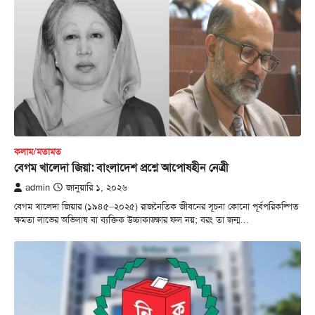
কলাম/মতামত
বেগম খালেদা জিয়া: বাংলাদেশ প্রশ্নে আপোষহীন নেত্রী
admin
জানুয়ারি ১, ২০২৬
বেগম খালেদা জিয়ার (১৯৪৫–২০২৫) রাজনৈতিক জীবনের সূচনা কোনো পূর্বপরিকল্পিত
ক্ষমতা লাভের অভিলাষ বা ব্যক্তিক উচ্চাকাঙ্ক্ষার ফল নয়; বরং তা জন্ম…