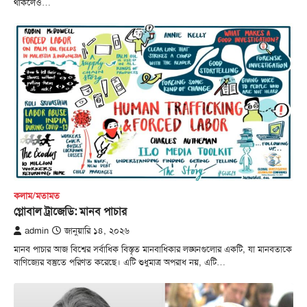
থাকলেও…
কলাম/মতামত
গ্লোবাল ট্রাজেডি: মানব পাচার
admin
জানুয়ারি ১৪, ২০২৬
মানব পাচার আজ বিশ্বের সর্বাধিক বিস্তৃত মানবাধিকার লঙ্ঘনগুলোর একটি, যা মানবতাকে
বাণিজ্যের বস্তুতে পরিণত করেছে। এটি শুধুমাত্র অপরাধ নয়, এটি…