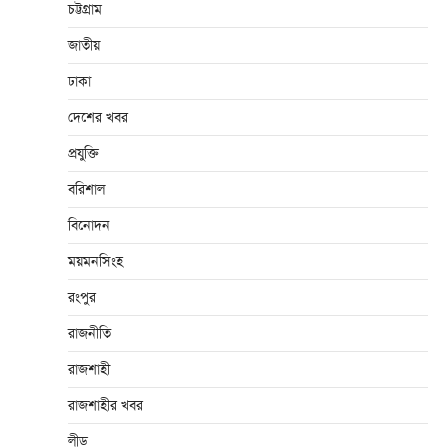
চট্টগ্রাম
জাতীয়
ঢাকা
দেশের খবর
প্রযুক্তি
বরিশাল
বিনোদন
ময়মনসিংহ
রংপুর
রাজনীতি
রাজশাহী
রাজশাহীর খবর
লীড