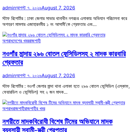
admin
আগস্ট ৭, ২০২৬
August 7, 2026
স্টাফ রিপোর্টার : ঢাকা জেলার সাভার থানাধীন নগরচর এলাকায় অভিযান পরিচালনা করে
অপহরণ মামলার এজাহারনমীয় ১ নং আসামী’কে গ্রেফতার এবং…
অপরাধ
দেশের খবর
রাজশাহী
নওগাঁর মান্দায় ২৯৬ বোতল ফেন্সিডিলসহ ২ মাদক কারবারি
গ্রেফতার
admin
আগস্ট ৭, ২০২৬
August 7, 2026
স্টাফ রিপোর্টার : নওগাঁ জেলার মান্দা থানা এলাকা হতে ২৯৬ বোতল ফেন্সিডিল (এস্কাফ,
ফেয়ারডিল ও ফেন্সিডিল) সহ ২ জন মাদক…
অপরাধ
রাজশাহী
রাজশাহীর খবর
নগরীতে মাদকবিরোধী বিশেষ টিমের অভিযানে মাদক
ব্যবসায়ী স্বামী-স্ত্রী গ্রেপ্তার