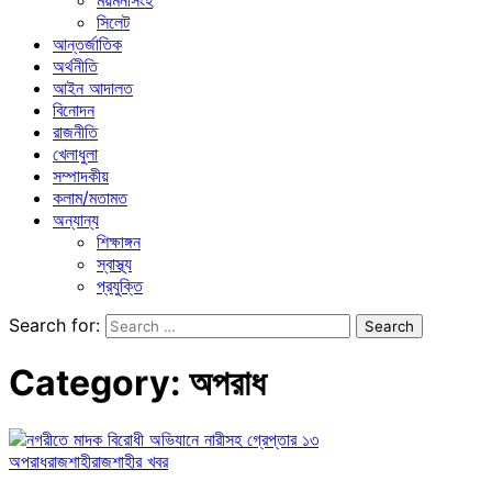
ময়মনসিংহ
সিলেট
আন্তর্জাতিক
অর্থনীতি
আইন আদালত
বিনোদন
রাজনীতি
খেলাধুলা
সম্পাদকীয়
কলাম/মতামত
অন্যান্য
শিক্ষাঙ্গন
স্বাস্থ্য
প্রযুক্তি
Search for:
Category:
অপরাধ
অপরাধ
রাজশাহী
রাজশাহীর খবর