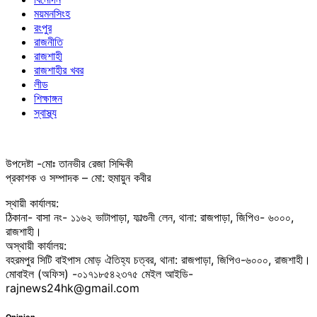
ময়মনসিংহ
রংপুর
রাজনীতি
রাজশাহী
রাজশাহীর খবর
লীড
শিক্ষাঙ্গন
স্বাস্থ্য
উপদেষ্টা -মোঃ তানভীর রেজা সিদ্দিকী
প্রকাশক ও সম্পাদক – মো: হুমায়ুন কবীর
স্থায়ী কার্যালয়:
ঠিকানা- বাসা নং- ১১৬২ ভাটাপাড়া, ফাল্গুনী লেন, থানা: রাজপাড়া, জিপিও- ৬০০০,
রাজশাহী।
অস্থায়ী কার্যালয়:
বহরমপুর সিটি বাইপাস মোড় ঐতিহ্য চত্বর, থানা: রাজপাড়া, জিপিও-৬০০০, রাজশাহী।
মোবাইল (অফিস) -০১৭১৮৫৪২৩৭৫ মেইল আইডি-
rajnews24hk@gmail.com