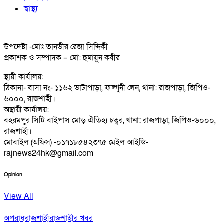
স্বাস্থ্য
উপদেষ্টা -মোঃ তানভীর রেজা সিদ্দিকী
প্রকাশক ও সম্পাদক – মো: হুমায়ুন কবীর
স্থায়ী কার্যালয়:
ঠিকানা- বাসা নং- ১১৬২ ভাটাপাড়া, ফাল্গুনী লেন, থানা: রাজপাড়া, জিপিও-
৬০০০, রাজশাহী।
অস্থায়ী কার্যালয়:
বহরমপুর সিটি বাইপাস মোড় ঐতিহ্য চত্বর, থানা: রাজপাড়া, জিপিও-৬০০০,
রাজশাহী।
মোবাইল (অফিস) -০১৭১৮৫৪২৩৭৫ মেইল আইডি-
rajnews24hk@gmail.com
Opinion
View All
অপরাধ
রাজশাহী
রাজশাহীর খবর