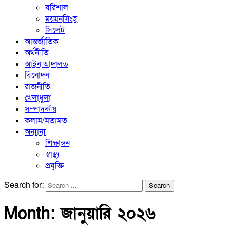
বরিশাল
ময়মনসিংহ
সিলেট
আন্তর্জাতিক
অর্থনীতি
আইন আদালত
বিনোদন
রাজনীতি
খেলাধুলা
সম্পাদকীয়
কলাম/মতামত
অন্যান্য
শিক্ষাঙ্গন
স্বাস্থ্য
প্রযুক্তি
Search for:
Month:
জানুয়ারি ২০২৬