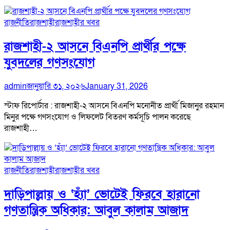
রাজনীতি
রাজশাহী
রাজশাহীর খবর
রাজশাহী-২ আসনে বিএনপি প্রার্থীর পক্ষে
যুবদলের গণসংযোগ
admin
জানুয়ারি ৩১, ২০২৬
January 31, 2026
স্টাফ রিপোর্টার : রাজশাহী-২ আসনে বিএনপি মনোনীত প্রার্থী মিজানুর রহমান
মিনুর পক্ষে গণসংযোগ ও লিফলেট বিতরণ কর্মসূচি পালন করেছে
রাজশাহী…
রাজনীতি
রাজশাহী
রাজশাহীর খবর
দাড়িপাল্লায় ও ‘হ্যাঁ’ ভোটেই ফিরবে হারানো
গণতান্ত্রিক অধিকার: আবুল কালাম আজাদ