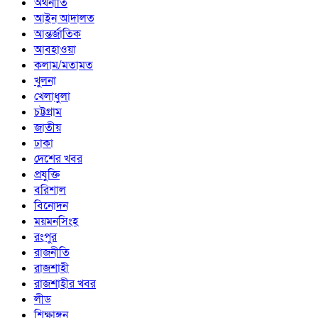
অর্থনীতি
আইন আদালত
আন্তর্জাতিক
আবহাওয়া
কলাম/মতামত
খুলনা
খেলাধুলা
চট্টগ্রাম
জাতীয়
ঢাকা
দেশের খবর
প্রযুক্তি
বরিশাল
বিনোদন
ময়মনসিংহ
রংপুর
রাজনীতি
রাজশাহী
রাজশাহীর খবর
লীড
শিক্ষাঙ্গন