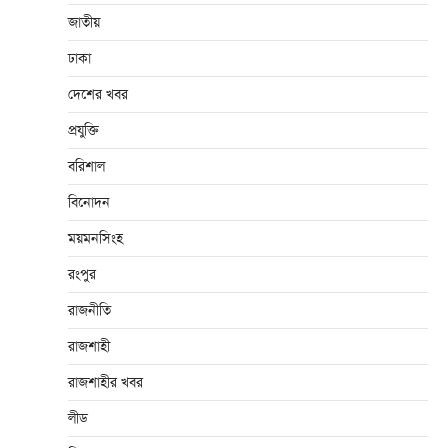
জাতীয়
ঢাকা
দেশের খবর
প্রযুক্তি
বরিশাল
বিনোদন
ময়মনসিংহ
রংপুর
রাজনীতি
রাজশাহী
রাজশাহীর খবর
লীড