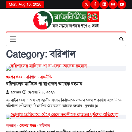
Skip
Mon, Aug 10, 2026
Twitter
Facebook
LinkedIn
Instagram
youtu
to
content
Category:
বরিশাল
দেশের খবর
বরিশাল
রাজনীতি
বরিশালের মাটিতে পা রাখলেন তারেক রহমান
admin
ফেব্রুয়ারি ৪, ২০২৬
অনলাইন ডেস্ক : ত্রয়োদশ জাতীয় সংসদ নির্বাচনকে সামনে রেখে প্রচারণায় অংশ নিতে
বরিশালে পৌঁছেছেন বিএনপির চেয়ারম্যান তারেক রহমান। বুধবার (৪…
অপরাধ
দেশের খবর
বরিশাল