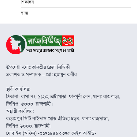
শিক্ষাঙ্গন
স্বাস্থ্য
উপদেষ্টা -মোঃ তানভীর রেজা সিদ্দিকী
প্রকাশক ও সম্পাদক – মো: হুমায়ুন কবীর
স্থায়ী কার্যালয়:
ঠিকানা- বাসা নং- ১১৬২ ভাটাপাড়া, ফাল্গুনী লেন, থানা: রাজপাড়া,
জিপিও- ৬০০০, রাজশাহী।
অস্থায়ী কার্যালয়:
বহরমপুর সিটি বাইপাস মোড় ঐতিহ্য চত্বর, থানা: রাজপাড়া,
জিপিও-৬০০০, রাজশাহী।
মোবাইল (অফিস) -০১৭১৮৫৪২৩৭৫ মেইল আইডি-