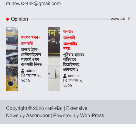
rajnews24hk@gmail.com
Opinion
View All
অপরাধ
দেশের খবর
রাজশাহী
রাজশাহী
রাজশাহীর
খবর
মান্দায় ট্রাক-
মোটরসাইকেল
পুঠিয়ায় র‍্যাবের
সংঘর্ষে ওষুধ
অভিযানে
ব্যবসায়ী নিহত
হিরোইনসহ
গ্রেফতার ১
admin
আগস্ট ৯,
admin
২০২৬
আগস্ট ৯,
২০২৬
Copyright © 2026
রাজনিউজ
| Extensive
News by
Ascendoor
| Powered by
WordPress
.