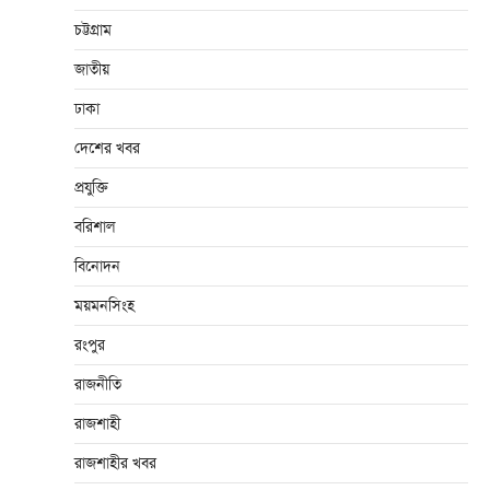
চট্টগ্রাম
জাতীয়
ঢাকা
দেশের খবর
প্রযুক্তি
বরিশাল
বিনোদন
ময়মনসিংহ
রংপুর
রাজনীতি
রাজশাহী
রাজশাহীর খবর