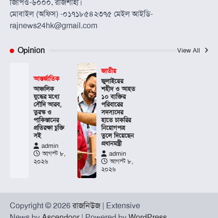
জিপিও-৬০০০, রাজশাহী।
মোবাইল (অফিস) -০১৭১৮৫৪২৩৭৫ মেইল আইডি-
rajnews24hk@gmail.com
Opinion
View All
জাতীয়
আন্তর্জাতিক
জুলাইয়ের
আঞ্চলিক
শহীদ ও আহত
যুদ্ধের মধ্যে
১০ ব্যক্তির
সৌদি আরব,
পরিবারের
তুরস্ক ও
সদস্যদের
পাকিস্তানের
হাতে চাকরির
প্রতিরক্ষা চুক্তি
নিয়োগপত্র
সই
তুলে দিয়েছেন
প্রধানমন্ত্রী
admin
আগস্ট ৮,
admin
২০২৬
আগস্ট ৮,
২০২৬
Copyright © 2026
রাজনিউজ
| Extensive
News by
Ascendoor
| Powered by
WordPress
.