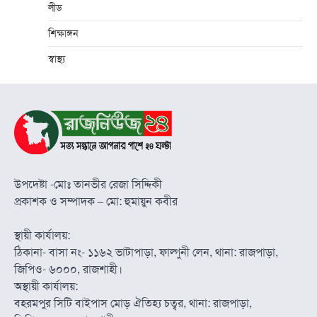
লীড
শিক্ষাঙ্গন
স্বাস্থ্য
উপদেষ্টা -মোঃ তানভীর রেজা সিদ্দিকী
প্রকাশক ও সম্পাদক – মো: হুমায়ুন কবীর
স্থায়ী কার্যালয়:
ঠিকানা- বাসা নং- ১১৬২ ভাটাপাড়া, ফাল্গুনী লেন, থানা: রাজপাড়া,
জিপিও- ৬০০০, রাজশাহী।
অস্থায়ী কার্যালয়:
বহরমপুর সিটি বাইপাস মোড় ঐতিহ্য চত্বর, থানা: রাজপাড়া,