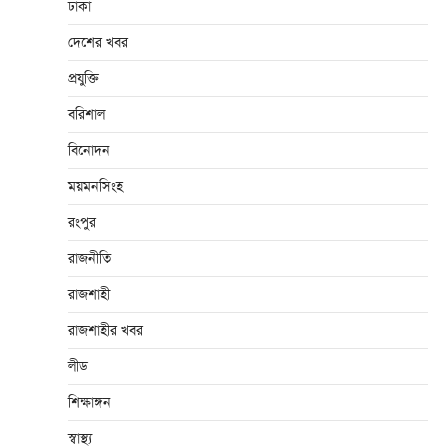
ঢাকা
দেশের খবর
প্রযুক্তি
বরিশাল
বিনোদন
ময়মনসিংহ
রংপুর
রাজনীতি
রাজশাহী
রাজশাহীর খবর
লীড
শিক্ষাঙ্গন
স্বাস্থ্য