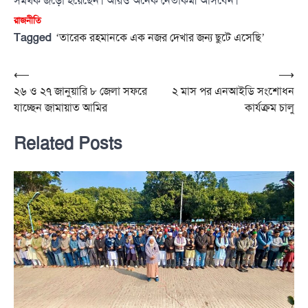
সমর্থক জড়ো হয়েছেন। আরও অনেক নেতাকর্মী আসবেন।
রাজনীতি
Tagged
‘তারেক রহমানকে এক নজর দেখার জন্য ছুটে এসেছি’
Post
⟵
⟶
২৬ ও ২৭ জানুয়ারি ৮ জেলা সফরে
২ মাস পর এনআইডি সংশোধন
navigation
যাচ্ছেন জামায়াত আমির
কার্যক্রম চালু
Related Posts