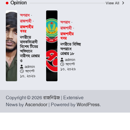
Opinion
View All
অপরাধ
রাজশাহী
অপরাধ
রাজশাহীর
রাজশাহী
খবর
রাজশাহীর
নগরীতে
খবর
মাদকবিরোধী
নগরীতে বিভিন্ন
বিশেষ টিমের
অপরাধে
অভিযানে
গ্রেপ্তার ১৮
নারীসহ গ্রেপ্তার
admin
৩
আগস্ট
admin
১০, ২০২৬
আগস্ট
১০, ২০২৬
Copyright © 2026
রাজনিউজ
| Extensive
News by
Ascendoor
| Powered by
WordPress
.