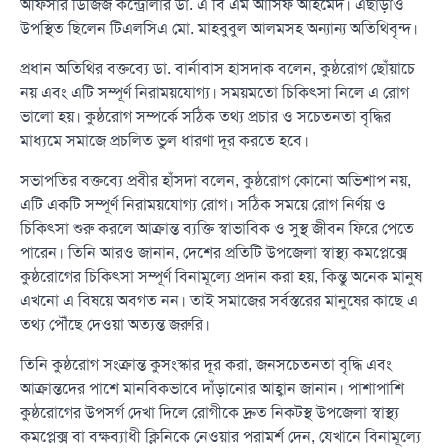
অফিসার ডিজিজ কন্ট্রোলার ডা. এ বি এম আসিফ আহমেদ। এছাড়াও
উপস্থিত ছিলেন টিএলসিএ মো. মাহবুবুল আলমসহ অন্যান্য অতিথিবৃন্দ।
প্রধান অতিথির বক্তব্যে ডা. বার্নাবাস হাসদাক বলেন, কুষ্ঠরোগ ছোঁয়াচে
নয় এবং এটি সম্পূর্ণ নিরাময়যোগ্য। সময়মতো চিকিৎসা নিলে এ রোগ
ভালো হয়। কুষ্ঠরোগ সম্পর্কে সঠিক তথ্য প্রচার ও সচেতনতা বৃদ্ধির
মাধ্যমে সমাজে প্রচলিত ভুল ধারণা দূর করতে হবে।
সভাপতির বক্তব্যে প্রবীর হাঁসদা বলেন, কুষ্ঠরোগ কোনো অভিশাপ নয়,
এটি একটি সম্পূর্ণ নিরাময়যোগ্য রোগ। সঠিক সময়ে রোগ নির্ণয় ও
চিকিৎসা শুরু করলে আক্রান্ত ব্যক্তি স্বাভাবিক ও সুস্থ জীবন ফিরে পেতে
পারেন। তিনি আরও জানান, দেশের প্রতিটি উপজেলা স্বাস্থ্য কমপ্লেক্সে
কুষ্ঠরোগের চিকিৎসা সম্পূর্ণ বিনামূল্যে প্রদান করা হয়, কিন্তু অনেক মানুষ
এখনো এ বিষয়ে অবগত নন। তাই সমাজের সর্বস্তরের মানুষের কাছে এ
তথ্য পৌঁছে দেওয়া অত্যন্ত জরুরি।
তিনি কুষ্ঠরোগ সংক্রান্ত কুসংস্কার দূর করা, জনসচেতনতা বৃদ্ধি এবং
আক্রান্তদের পাশে মানবিকভাবে দাঁড়ানোর আহ্বান জানান। পাশাপাশি
কুষ্ঠরোগের উপসর্গ দেখা দিলে রোগীকে দ্রুত নিকটস্থ উপজেলা স্বাস্থ্য
কমপ্লেক্স বা বক্ষব্যাধী ক্লিনিকে নেওয়ার পরামর্শ দেন, যেখানে বিনামূল্যে