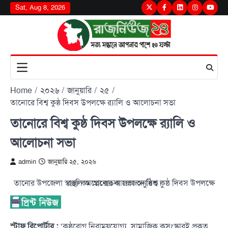
Skip
Sat, Aug 8, 2026
Twitter
Facebook
LinkedIn
Instagram
youtu
to
content
Home
২০২৬
জানুয়ারি
২৫
তানোরে বিশ্ব কুষ্ঠ দিবস উপলক্ষে র‍্যালি ও আলোচনা সভা
তানোরে বিশ্ব কুষ্ঠ দিবস উপলক্ষে র‍্যালি ও
আলোচনা সভা
admin
জানুয়ারি ২৫, ২০২৬
তানোর উপজেলা স্বাস্থ্য কমপ্লেক্সের আয়োজনে বিশ্ব কুষ্ঠ দিবস উপলক্ষে র‍্যালি ও আলোচনা সভা অনুষ্ঠিত।
স্টাফ রিপোর্টার :
‘কুষ্ঠরোগ নিরাময়যোগ্য, সামাজিক কুসংস্কারই প্রকৃত