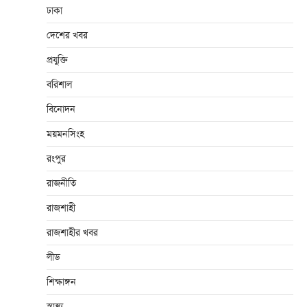
ঢাকা
দেশের খবর
প্রযুক্তি
বরিশাল
বিনোদন
ময়মনসিংহ
রংপুর
রাজনীতি
রাজশাহী
রাজশাহীর খবর
লীড
শিক্ষাঙ্গন
স্বাস্থ্য