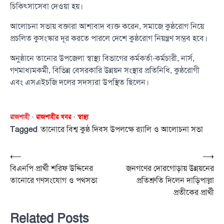
চিকিৎসাসেবা দেওয়া হয়।
আলোচনা সভায় বক্তারা আশাবাদ ব্যক্ত করেন, সমাজে কুষ্ঠরোগ নিয়ে
প্রচলিত কুসংস্কার দূর করতে পারলে দেশে কুষ্ঠরোগ নিয়ন্ত্রণ সম্ভব হবে।
অনুষ্ঠানে তানোর উপজেলা স্বাস্থ্য বিভাগের কর্মকর্তা-কর্মচারী, নার্স,
গণমাধ্যমকর্মী, বিভিন্ন বেসরকারি উন্নয়ন সংস্থার প্রতিনিধি, কুষ্ঠরোগী
এবং এসএইচজি দলের সদস্যরা উপস্থিত ছিলেন।
রাজশাহী
রাজশাহীর খবর
স্বাস্থ্য
Tagged
তানোরে বিশ্ব কুষ্ঠ দিবস উপলক্ষে র‍্যালি ও আলোচনা সভা
Post
⟵
⟶
বিএনপি প্রার্থী শরিফ উদ্দিনের
জনগণের দোরগোড়ায় উন্নয়নের
navigation
তানোরে গণসংযোগ ও পথসভা
প্রতিশ্রুতি দিলেন দাড়িপাল্লা
প্রতীকের প্রার্থী
Related Posts