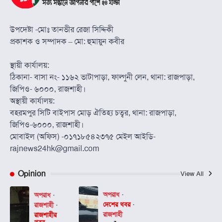
উপদেষ্টা -মোঃ তানভীর রেজা সিদ্দিকী
প্রকাশক ও সম্পাদক – মো: হুমায়ুন কবীর
স্থায়ী কার্যালয়:
ঠিকানা- বাসা নং- ১১৬২ ভাটাপাড়া, ফাল্গুনী লেন, থানা: রাজপাড়া,
জিপিও- ৬০০০, রাজশাহী।
অস্থায়ী কার্যালয়:
বহরমপুর সিটি বাইপাস মোড় ঐতিহ্য চত্বর, থানা: রাজপাড়া,
জিপিও-৬০০০, রাজশাহী।
মোবাইল (অফিস) -০১৭১৮৫৪২৩৭৫ মেইল আইডি-
rajnews24hk@gmail.com
Opinion
View All
অপরাধ
অপরাধ
দেশের খবর
রাজশাহী
রাজশাহী
রাজশাহীর