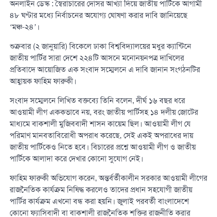
অনলাইন ডেস্ক : স্বৈরাচারের দোসর আখ্যা দিয়ে জাতীয় পার্টিকে আগামী
৪৮ ঘণ্টার মধ্যে নির্বাচনের অযোগ্য ঘোষণা করার দাবি জানিয়েছে
‘মঞ্চ-২৪’।
শুক্রবার (২ জানুয়ারি) বিকেলে ঢাকা বিশ্ববিদ্যালয়ের মধুর ক্যান্টিনে
জাতীয় পার্টির সারা দেশে ২২৪টি আসনে মনোনয়নপত্র দাখিলের
প্রতিবাদে আয়োজিত এক সংবাদ সম্মেলনে এ দাবি জানান সংগঠনটির
আহ্বায়ক ফাহিম ফারুকী।
সংবাদ সম্মেলনে লিখিত বক্তব্যে তিনি বলেন, দীর্ঘ ১৬ বছর ধরে
আওয়ামী লীগ এককভাবে নয়, বরং জাতীয় পার্টিসহ ১৪ দলীয় জোটের
মাধ্যমে বাকশালী মুজিববাদী শাসন কায়েম ছিল। আওয়ামী লীগ যে
পরিমাণ মানবতাবিরোধী অপরাধ করেছে, সেই একই অপরাধের দায়
জাতীয় পার্টিকেও নিতে হবে। বিচারের প্রশ্নে আওয়ামী লীগ ও জাতীয়
পার্টিকে আলাদা করে দেখার কোনো সুযোগ নেই।
ফাহিম ফারুকী অভিযোগ করেন, অন্তর্বর্তীকালীন সরকার আওয়ামী লীগের
রাজনৈতিক কার্যক্রম নিষিদ্ধ করলেও তাদের প্রধান সহযোগী জাতীয়
পার্টির কার্যক্রম এখনো বন্ধ করা হয়নি। জুলাই পরবর্তী বাংলাদেশে
কোনো ফ্যাসিবাদী বা বাকশালী রাজনৈতিক শক্তির রাজনীতি করার