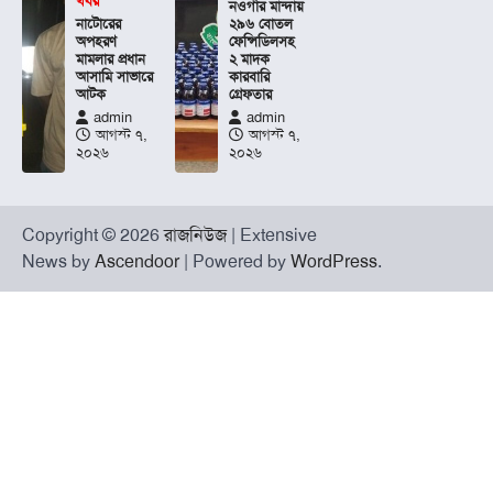
খবর
নওগাঁর মান্দায়
নাটোরের
২৯৬ বোতল
অপহরণ
ফেন্সিডিলসহ
মামলার প্রধান
২ মাদক
আসামি সাভারে
কারবারি
আটক
গ্রেফতার
admin
admin
আগস্ট ৭,
আগস্ট ৭,
২০২৬
২০২৬
Copyright © 2026
রাজনিউজ
| Extensive
News by
Ascendoor
| Powered by
WordPress
.