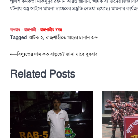
পুলিশ কর্মকর্তা মাকসুদুর রহমান আরও জানান, আটক ব্যক্তিদের জিজ্ঞাসাবা
ঘটনায় অস্ত্র আইনে মামলা দায়েরের প্রস্তুতি নেওয়া হয়েছে। মামলার কার
অপরাধ
রাজশাহী
রাজশাহীর খবর
Tagged
,
আটক ২
রাজশাহীতে অস্ত্রের চালান জব্দ
Post
⟵
বিদ্যুতের দাম কত বাড়ছে? জানা যাবে বুধবার
navigation
Related Posts