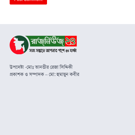
উপদেষ্টা -মোঃ তানভীর রেজা সিদ্দিকী
প্রকাশক ও সম্পাদক – মো: হুমায়ুন কবীর