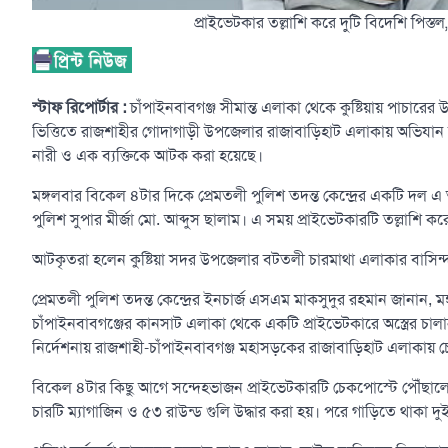
প্রাইভেটকার তল্লাশি করে দুটি বিদেশি পিস্তল
স্টাফ রিপোর্টার :
চাঁপাইনবাবগঞ্জ সীমান্ত এলাকা থেকে কুষ্টিয়ায় পাচারের উ
ভিত্তিতে রাজশাহীর গোদাগাড়ী উপজেলার রাজাবাড়িহাট এলাকায় অভিযান
নারী ও এক ব্যক্তিকে আটক করা হয়েছে।
মঙ্গলবার বিকেল ৪টার দিকে প্রেমতলী পুলিশ তদন্ত কেন্দ্রের একটি দল 
পুলিশ সুপার মীর্জা মো. আব্দুস ছালাম। এ সময় প্রাইভেটকারটি তল্লাশি করে
আটকৃতরা হলেন কুষ্টিয়া সদর উপজেলার বটতলী চারমাথা এলাকার বাসিন্
প্রেমতলী পুলিশ তদন্ত কেন্দ্রের ইনচার্জ এসএম মাকসুদুর রহমান জানান, মঙ
চাঁপাইনবাবগঞ্জের কানসাট এলাকা থেকে একটি প্রাইভেটকারে অস্ত্রের চালান
নির্দেশনায় রাজশাহী-চাঁপাইনবাবগঞ্জ মহাসড়কের রাজাবাড়িহাট এলাকায়
বিকেল ৪টার কিছু আগে সন্দেহভাজন প্রাইভেটকারটি চেকপোস্টে পৌঁছালে স
চারটি ম্যাগাজিন ও ৫৩ রাউন্ড গুলি উদ্ধার করা হয়। পরে গাড়িতে থাকা