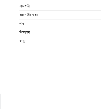
রাজশাহী
রাজশাহীর খবর
লীড
শিক্ষাঙ্গন
স্বাস্থ্য