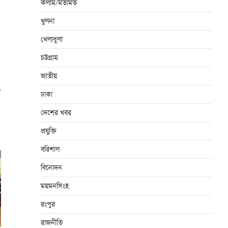
কলাম/মতামত
খুলনা
খেলাধুলা
চট্টগ্রাম
জাতীয়
⟶
ঢাকা
দেশের খবর
প্রযুক্তি
বরিশাল
বিনোদন
ময়মনসিংহ
রংপুর
রাজনীতি