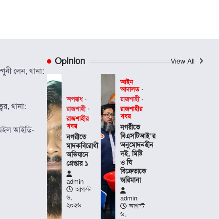
Opinion
View All
গুনী লেন, থানা:
আইন
আদালত
অপরাধ
রাজশাহী
বর, থানা:
রাজশাহী
রাজশাহীর
খবর
রাজশাহীর
খবর
নগরীতে
েইল আইডি-
বিএসটিআই’র
নগরীতে
অনুমোদনহীন
মাদকবিরোধী
দই, মিষ্টি
অভিযানে
ও ঘি
গ্রেপ্তার ১
বিক্রেতাকে
জরিমানা
admin
আগস্ট
৬,
admin
২০২৬
আগস্ট
৬,