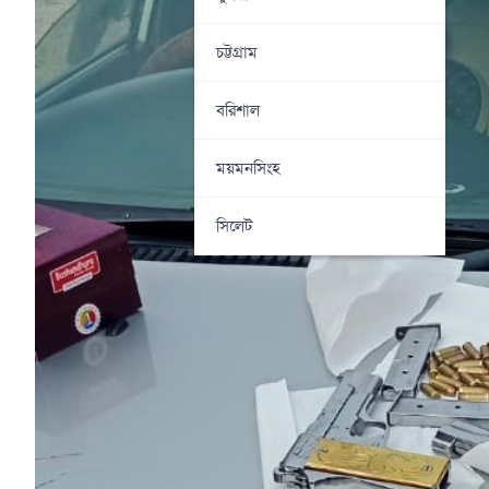
চট্টগ্রাম
বরিশাল
ময়মনসিংহ
সিলেট