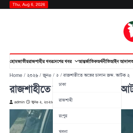
Skip
Thu, Aug 6, 2026
to
content
হোম
জাতীয়
রাজশাহীর খবর
দেশের খবর
আন্তর্জাতিক
অর্থনীতি
আইন আদাল
Home
২০২৬
জুনe
২
রাজশাহীতে অস্ত্রের চালান জব্দ, আটক ২
ঢাকা
রাজশাহীতে অস্ত্রের চালান জব্দ, 
রাজশাহী
admin
জুনe ২, ২০২৬
রংপুর
খুলনা