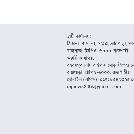
স্থায়ী কার্যালয়:
ঠিকানা- বাসা নং- ১১৬২ ভাটাপাড়া, ফাল্
রাজপাড়া, জিপিও- ৬০০০, রাজশাহী।
অস্থায়ী কার্যালয়:
বহরমপুর সিটি বাইপাস মোড় ঐতিহ্য চত্
রাজপাড়া, জিপিও-৬০০০, রাজশাহী।
মোবাইল (অফিস) -০১৭১৮৫৪২৩৭৫ ম
rajnews24hk@gmail.com