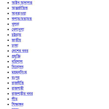
আইন আদালত
আন্তর্জাতিক
আবহাওয়া
কলাম/মতামত
খুলনা
খেলাধুলা
চট্টগ্রাম
জাতীয়
ঢাকা
দেশের খবর
প্রযুক্তি
বরিশাল
বিনোদন
ময়মনসিংহ
রংপুর
রাজনীতি
রাজশাহী
রাজশাহীর খবর
লীড
শিক্ষাঙ্গন