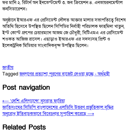
ফর মানি ২. রিটার্ন অন ইনভেস্টমেন্ট ৩. জব ক্রিয়েশন ৪. এনভায়রনমেন্টাল
কনসিডারেশন।
অনুষ্ঠানে ইআরএফ এর প্রেসিডেন্ট দৌলত আক্তার মালার সভাপতিত্বে বিশেষ
অতিথি হিসেবে উপস্থিত ছিলেন সিপিডির নির্বাহী পরিচালক ফাহমিদা খাতুন,
ইস্ট কোস্ট গ্রুপের চেয়ারম্যান আজম জে চৌধুরী, বিটিএমএ এর প্রেসিডেন্ট
শওকত আজিজ রাসেল। এছাড়াও ইআরএফ এর সদস্যসহ প্রিন্ট ও
ইলেকট্রনিক মিডিয়ার সাংবাদিকবৃন্দ উপস্থিত ছিলেন।
জাতীয়
Tagged
জনগণের প্রত্যাশা পূরণের বাজেট দেওয়া হচ্ছে - অর্থমন্ত্রী
Post navigation
⟵
‘দেশি এলিগ্যান্সে’ নুসরাত ফারিয়া
জাতিসংঘের সিডিপি বাংলাদেশের এলডিসি উত্তরণ প্রস্তুতিকাল বৃদ্ধির
অনুরোধ ইতিবাচকভাবে বিবেচনার সুপারিশ করেছে
⟶
Related Posts