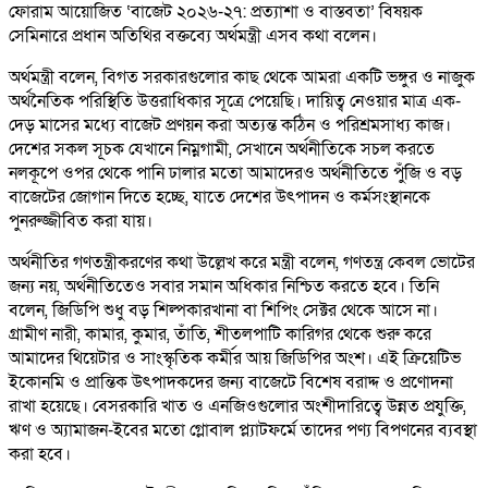
ফোরাম আয়োজিত ‘বাজেট ২০২৬-২৭: প্রত্যাশা ও বাস্তবতা’ বিষয়ক
সেমিনারে প্রধান অতিথির বক্তব্যে অর্থমন্ত্রী এসব কথা বলেন।
অর্থমন্ত্রী বলেন, বিগত সরকারগুলোর কাছ থেকে আমরা একটি ভঙ্গুর ও নাজুক
অর্থনৈতিক পরিস্থিতি উত্তরাধিকার সূত্রে পেয়েছি। দায়িত্ব নেওয়ার মাত্র এক-
দেড় মাসের মধ্যে বাজেট প্রণয়ন করা অত্যন্ত কঠিন ও পরিশ্রমসাধ্য কাজ।
দেশের সকল সূচক যেখানে নিম্নগামী, সেখানে অর্থনীতিকে সচল করতে
নলকূপে ওপর থেকে পানি ঢালার মতো আমাদেরও অর্থনীতিতে পুঁজি ও বড়
বাজেটের জোগান দিতে হচ্ছে, যাতে দেশের উৎপাদন ও কর্মসংস্থানকে
পুনরুজ্জীবিত করা যায়।
অর্থনীতির গণতন্ত্রীকরণের কথা উল্লেখ করে মন্ত্রী বলেন, গণতন্ত্র কেবল ভোটের
জন্য নয়, অর্থনীতিতেও সবার সমান অধিকার নিশ্চিত করতে হবে। তিনি
বলেন, জিডিপি শুধু বড় শিল্পকারখানা বা শিপিং সেক্টর থেকে আসে না।
গ্রামীণ নারী, কামার, কুমার, তাঁতি, শীতলপাটি কারিগর থেকে শুরু করে
আমাদের থিয়েটার ও সাংস্কৃতিক কর্মীর আয় জিডিপির অংশ। এই ক্রিয়েটিভ
ইকোনমি ও প্রান্তিক উৎপাদকদের জন্য বাজেটে বিশেষ বরাদ্দ ও প্রণোদনা
রাখা হয়েছে। বেসরকারি খাত ও এনজিওগুলোর অংশীদারিত্বে উন্নত প্রযুক্তি,
ঋণ ও অ্যামাজন-ইবের মতো গ্লোবাল প্ল্যাটফর্মে তাদের পণ্য বিপণনের ব্যবস্থা
করা হবে।