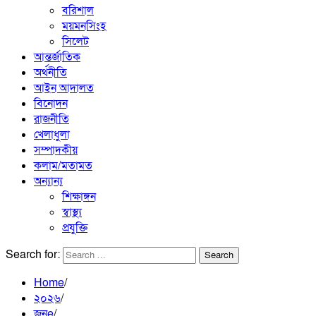
বরিশাল
ময়মনসিংহ
সিলেট
আন্তর্জাতিক
অর্থনীতি
আইন আদালত
বিনোদন
রাজনীতি
খেলাধুলা
সম্পাদকীয়
কলাম/মতামত
অন্যান্য
শিক্ষাঙ্গন
স্বাস্থ্য
প্রযুক্তি
Search for:
Home
২০২৬
জুনe