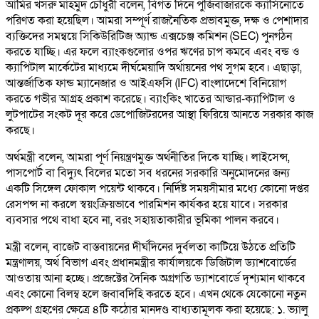
আমির খসরু মাহমুদ চৌধুরী বলেন, বিগত দিনে পুঁজিবাজারকে ক্যাসিনোতে
পরিণত করা হয়েছিল। আমরা সম্পূর্ণ রাজনৈতিক প্রভাবমুক্ত, দক্ষ ও পেশাদার
ব্যক্তিদের সমন্বয়ে সিকিউরিটিজ অ্যান্ড এক্সচেঞ্জ কমিশন (SEC) পুনর্গঠন
করতে যাচ্ছি। এর ফলে ব্যাংকগুলোর ওপর ঋণের চাপ কমবে এবং বন্ড ও
ক্যাপিটাল মার্কেটের মাধ্যমে দীর্ঘমেয়াদি অর্থায়নের পথ সুগম হবে। এছাড়া,
আন্তর্জাতিক ফান্ড ম্যানেজার ও আইএফসি (IFC) বাংলাদেশে বিনিয়োগ
করতে গভীর আগ্রহ প্রকাশ করেছে। ব্যাংকিং খাতের আন্ডার-ক্যাপিটাল ও
লুটপাটের সংকট দূর করে ডেপোজিটরদের আস্থা ফিরিয়ে আনতে সরকার কাজ
করছে।
অর্থমন্ত্রী বলেন, আমরা পূর্ণ নিয়ন্ত্রণমুক্ত অর্থনীতির দিকে যাচ্ছি। লাইসেন্স,
পাসপোর্ট বা বিদ্যুৎ বিলের মতো সব ধরনের সরকারি অনুমোদনের জন্য
একটি সিঙ্গেল ফোকাল পয়েন্ট থাকবে। নির্দিষ্ট সময়সীমার মধ্যে কোনো দপ্তর
রেসপন্স না করলে স্বয়ংক্রিয়ভাবে পারমিশন কার্যকর হয়ে যাবে। সরকার
ব্যবসার পথে বাধা হবে না, বরং সহায়তাকারীর ভূমিকা পালন করবে।
মন্ত্রী বলেন, বাজেট বাস্তবায়নের দীর্ঘদিনের দুর্বলতা কাটিয়ে উঠতে প্রতিটি
মন্ত্রণালয়, অর্থ বিভাগ এবং প্রধানমন্ত্রীর কার্যালয়কে ডিজিটাল ড্যাশবোর্ডের
আওতায় আনা হচ্ছে। প্রজেক্টের দৈনিক অগ্রগতি ড্যাশবোর্ডে দৃশ্যমান থাকবে
এবং কোনো বিলম্ব হলে জবাবদিহি করতে হবে। এখন থেকে যেকোনো নতুন
প্রকল্প গ্রহণের ক্ষেত্রে ৪টি কঠোর মানদণ্ড বাধ্যতামূলক করা হয়েছে: ১. ভ্যালু