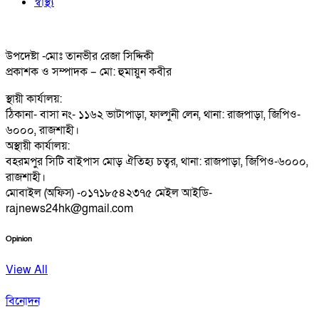
স্বাস্থ্য
উপদেষ্টা -মোঃ তানভীর রেজা সিদ্দিকী
প্রকাশক ও সম্পাদক – মো: হুমায়ুন কবীর
স্থায়ী কার্যালয়:
ঠিকানা- বাসা নং- ১১৬২ ভাটাপাড়া, ফাল্গুনী লেন, থানা: রাজপাড়া, জিপিও-
৬০০০, রাজশাহী।
অস্থায়ী কার্যালয়:
বহরমপুর সিটি বাইপাস মোড় ঐতিহ্য চত্বর, থানা: রাজপাড়া, জিপিও-৬০০০,
রাজশাহী।
মোবাইল (অফিস) -০১৭১৮৫৪২৩৭৫ মেইল আইডি-
rajnews24hk@gmail.com
Opinion
View All
বিনোদন