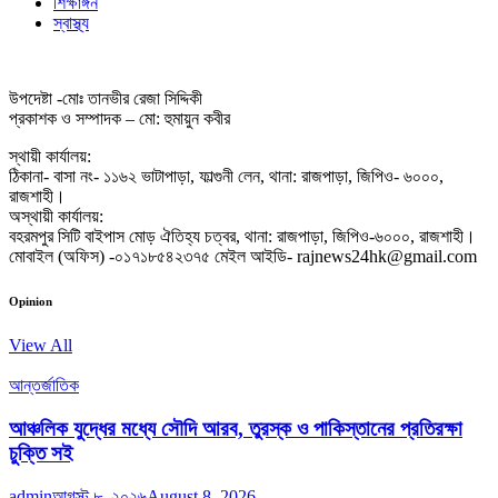
শিক্ষাঙ্গন
স্বাস্থ্য
উপদেষ্টা -মোঃ তানভীর রেজা সিদ্দিকী
প্রকাশক ও সম্পাদক – মো: হুমায়ুন কবীর
স্থায়ী কার্যালয়:
ঠিকানা- বাসা নং- ১১৬২ ভাটাপাড়া, ফাল্গুনী লেন, থানা: রাজপাড়া, জিপিও- ৬০০০,
রাজশাহী।
অস্থায়ী কার্যালয়:
বহরমপুর সিটি বাইপাস মোড় ঐতিহ্য চত্বর, থানা: রাজপাড়া, জিপিও-৬০০০, রাজশাহী।
মোবাইল (অফিস) -০১৭১৮৫৪২৩৭৫ মেইল আইডি- rajnews24hk@gmail.com
Opinion
View All
আন্তর্জাতিক
আঞ্চলিক যুদ্ধের মধ্যে সৌদি আরব, তুরস্ক ও পাকিস্তানের প্রতিরক্ষা
চুক্তি সই
admin
আগস্ট ৮, ২০২৬
August 8, 2026