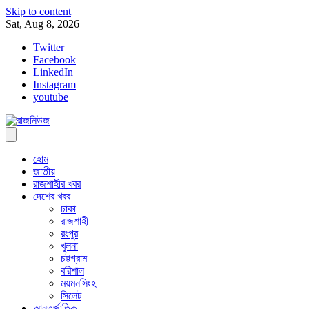
Skip to content
Sat, Aug 8, 2026
Twitter
Facebook
LinkedIn
Instagram
youtube
হোম
জাতীয়
রাজশাহীর খবর
দেশের খবর
ঢাকা
রাজশাহী
রংপুর
খুলনা
চট্টগ্রাম
বরিশাল
ময়মনসিংহ
সিলেট
আন্তর্জাতিক