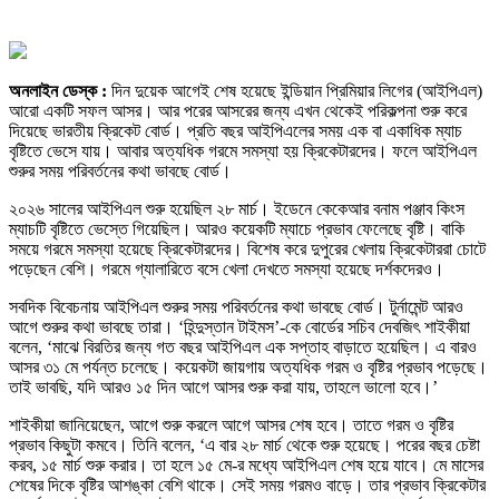
অনলাইন ডেস্ক :
দিন দুয়েক আগেই শেষ হয়েছে ইন্ডিয়ান প্রিমিয়ার লিগের (আইপিএল)
আরো একটি সফল আসর। আর পরের আসরের জন্য এখন থেকেই পরিকল্পনা শুরু করে
দিয়েছে ভারতীয় ক্রিকেট বোর্ড। প্রতি বছর আইপিএলের সময় এক বা একাধিক ম্যাচ
বৃষ্টিতে ভেসে যায়। আবার অত্যধিক গরমে সমস্যা হয় ক্রিকেটারদের। ফলে আইপিএল
শুরুর সময় পরিবর্তনের কথা ভাবছে বোর্ড।
২০২৬ সালের আইপিএল শুরু হয়েছিল ২৮ মার্চ। ইডেনে কেকেআর বনাম পঞ্জাব কিংস
ম্যাচটি বৃষ্টিতে ভেস্তে গিয়েছিল। আরও কয়েকটি ম্যাচে প্রভাব ফেলেছে বৃষ্টি। বাকি
সময়ে গরমে সমস্যা হয়েছে ক্রিকেটারদের। বিশেষ করে দুপুরের খেলায় ক্রিকেটাররা চোটে
পড়েছেন বেশি। গরমে গ্যালারিতে বসে খেলা দেখতে সমস্যা হয়েছে দর্শকদেরও।
সবদিক বিবেচনায় আইপিএল শুরুর সময় পরিবর্তনের কথা ভাবছে বোর্ড। টুর্নামেন্ট আরও
আগে শুরুর কথা ভাবছে তারা। ‘হিন্দুস্তান টাইমস’-কে বোর্ডের সচিব দেবজিৎ শাইকীয়া
বলেন, ‘মাঝে বিরতির জন্য গত বছর আইপিএল এক সপ্তাহ বাড়াতে হয়েছিল। এ বারও
আসর ৩১ মে পর্যন্ত চলেছে। কয়েকটা জায়গায় অত্যধিক গরম ও বৃষ্টির প্রভাব পড়েছে।
তাই ভাবছি, যদি আরও ১৫ দিন আগে আসর শুরু করা যায়, তাহলে ভালো হবে।’
শাইকীয়া জানিয়েছেন, আগে শুরু করলে আগে আসর শেষ হবে। তাতে গরম ও বৃষ্টির
প্রভাব কিছুটা কমবে। তিনি বলেন, ‘এ বার ২৮ মার্চ থেকে শুরু হয়েছে। পরের বছর চেষ্টা
করব, ১৫ মার্চ শুরু করার। তা হলে ১৫ মে-র মধ্যে আইপিএল শেষ হয়ে যাবে। মে মাসের
শেষের দিকে বৃষ্টির আশঙ্কা বেশি থাকে। সেই সময় গরমও বাড়ে। তার প্রভাব ক্রিকেটার