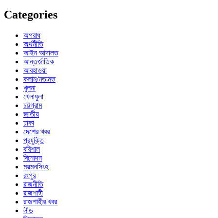
Categories
অপরাধ
অর্থনীতি
আইন আদালত
আন্তর্জাতিক
আবহাওয়া
কলাম/মতামত
খুলনা
খেলাধুলা
চট্টগ্রাম
জাতীয়
ঢাকা
দেশের খবর
প্রযুক্তি
বরিশাল
বিনোদন
ময়মনসিংহ
রংপুর
রাজনীতি
রাজশাহী
রাজশাহীর খবর
লীড