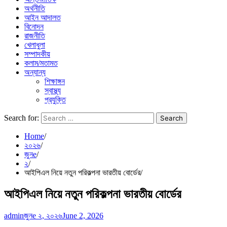
অর্থনীতি
আইন আদালত
বিনোদন
রাজনীতি
খেলাধুলা
সম্পাদকীয়
কলাম/মতামত
অন্যান্য
শিক্ষাঙ্গন
স্বাস্থ্য
প্রযুক্তি
Search for:
Home
২০২৬
জুনe
২
আইপিএল নিয়ে নতুন পরিকল্পনা ভারতীয় বোর্ডের
আইপিএল নিয়ে নতুন পরিকল্পনা ভারতীয় বোর্ডের
admin
জুনe ২, ২০২৬
June 2, 2026