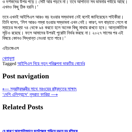
ও দর্শকদের উপর পড়ে। সেটা আর পড়বে না। তবে আপাতত সব ভাবনার পর্যায়ে আছে।
এখনও কিছু ঠিক হয়নি।’
তবে এখনই আইপিএল আরও বড় হওয়ার সম্ভাবনা নেই বলেই জানিয়েছেন শাইকীয়া।
তিনি বলেন, ‘লিগ আরও লম্বা হওয়ার সম্ভাবনা এখন নেই। কারণ, দল বাড়াতে গেলে বা
ম্যাচের সংখ্যা ৭৪ থেকে ৯৪ করতে হলে অনেক কিছু মাথায় রাখতে হবে। আন্তর্জাতিক
সূচিও রয়েছে। ফলে আমাদের উপরই পুরোটা নির্ভর করছে না। ২০২৭ সালের পর এই
বিষয়ে কোনও সিদ্ধান্ত নেওয়া হতে পারে।’
এইচজেএস
খেলাধুলা
Tagged
আইপিএল নিয়ে নতুন পরিকল্পনা ভারতীয় বোর্ডের
Post navigation
⟵
স্বরাষ্ট্রমন্ত্রীর সাথে নরওয়ের রাষ্ট্রদূতের সাক্ষাৎ
‘দেশি এলিগ্যান্সে’ নুসরাত ফারিয়া
⟶
Related Posts
যে কারণে আফগানিস্তানে বুলেটপ্রুফ গাড়িতে চড়তে হয় রশিদকে