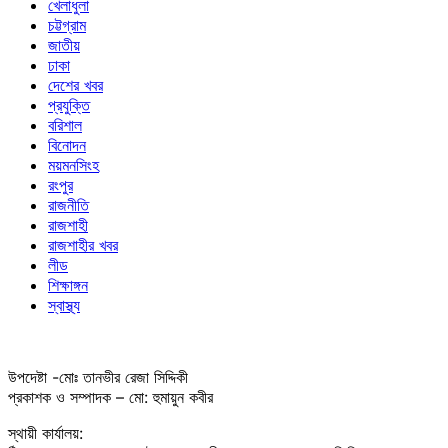
খেলাধুলা
চট্টগ্রাম
জাতীয়
ঢাকা
দেশের খবর
প্রযুক্তি
বরিশাল
বিনোদন
ময়মনসিংহ
রংপুর
রাজনীতি
রাজশাহী
রাজশাহীর খবর
লীড
শিক্ষাঙ্গন
স্বাস্থ্য
উপদেষ্টা -মোঃ তানভীর রেজা সিদ্দিকী
প্রকাশক ও সম্পাদক – মো: হুমায়ুন কবীর
স্থায়ী কার্যালয়: