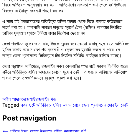
বিষয়ে অভিযোগ অনুসন্ধান করা হয়। অভিযোগের সত্যতা পাওয়া গেলে সংশ্লিষ্টদের
বিরুদ্ধে আইনানুগ ব্যবস্থা গ্রহণ করা হয়।
এ সময় হাট ইজারাদারদের অতিরিক্ত হাসিল আদায় থেকে বিরত থাকতে কঠোরভাবে
সতর্ক করা হয়। পাশাপাশি সাধারণ মানুষের স্বার্থে টোল (হাসিল) আদায়ের নির্ধারিত
তালিকা দৃশ্যমান স্থানে টানিয়ে রাখার নির্দেশনা দেওয়া হয়।
জেলা প্রশাসন সূত্রে জানা যায়, ঈদকে কেন্দ্র করে কোনো অসাধু মহল যাতে অতিরিক্ত
হাসিল আদায় করে সাধারণ পশু ব্যবসায়ী ও ক্রেতাদের হয়রানি করতে না পারে, সে
লক্ষ্যে জেলা প্রশাসনের ভিজিল্যান্স টিম নিয়মিত মনিটরিং কার্যক্রম চালিয়ে যাচ্ছে।
জেলা প্রশাসন জানিয়েছে, রাজশাহীর সকল কোরবানির পশুর হাটে সরকার নির্ধারিত হারের
বাইরে অতিরিক্ত হাসিল আদায়ের কোনো সুযোগ নেই। এ ধরনের অনিয়মের অভিযোগ
পাওয়া গেলে তাৎক্ষণিকভাবে ব্যবস্থা গ্রহণ করা হবে।
আইন আদালত
রাজশাহী
রাজশাহীর খবর
Tagged
পশুর হাটে অতিরিক্ত হাসিল আদায় রোধে জেলা প্রশাসনের মোবাইল কোর্ট
Post navigation
⟵
পবিত্র ঈদুল আযহা উপলক্ষে রাসিক প্রশাসকের বাণী