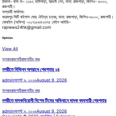
ঠিকানা- বাসা নং- ১১৬২ ভাটাপাড়া, ফাল্গুনী লেন, থানা: রাজপাড়া, জিপিও- ৬০০০,
রাজশাহী।
অস্থায়ী কার্যালয়:
বহরমপুর সিটি বাইপাস মোড় ঐতিহ্য চত্বর, থানা: রাজপাড়া, জিপিও-৬০০০, রাজশাহী।
মোবাইল (অফিস) -০১৭১৮৫৪২৩৭৫ মেইল আইডি-
rajnews24hk@gmail.com
Opinion
View All
অপরাধ
রাজশাহী
রাজশাহীর খবর
নগরীতে বিভিন্ন অপরাধে গ্রেপ্তার ২৪
admin
আগস্ট ৯, ২০২৬
August 9, 2026
অপরাধ
রাজশাহী
রাজশাহীর খবর
নগরীতে মাদকবিরোধী বিশেষ টিমের অভিযানে মাদক ব্যবসায়ী গ্রেপ্তার
admin
আগস্ট ৯, ২০২৬
August 9, 2026