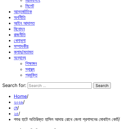
ময়মনসিংহ
সিলেট
আন্তর্জাতিক
অর্থনীতি
আইন আদালত
বিনোদন
রাজনীতি
খেলাধুলা
সম্পাদকীয়
কলাম/মতামত
অন্যান্য
শিক্ষাঙ্গন
স্বাস্থ্য
প্রযুক্তি
Search for:
Home
২০২৬
মে
২৫
পশুর হাটে অতিরিক্ত হাসিল আদায় রোধে জেলা প্রশাসনের মোবাইল কোর্ট