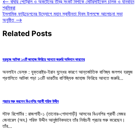
⟵
বাঘায় পেট্রোল ও অকটেনের তীব্র সংকট বিপাকে মোটরসাইকেল চালক ও যানবাহন
শ্রমিকরা
ইসলামিক ফাউন্ডেশনের উদ্যোগে মহান স্বাধীনতা দিবস উপলক্ষে আলোচনা সভা
অনুষ্ঠিত
⟶
Related Posts
হরমুজে আটকা ১৩টি জাহাজ ফিরিয়ে আনতে জরুরি অভিযান ভারতের
অনলাইন ডেস্ক : যুক্তরাষ্ট্র-ইরান যুদ্ধের কারণে আন্তর্জাতিক বাণিজ্য জলপথ হরমুজ
প্রণালিতে আটকা পড়া ১৩টি ভারতীয় বাণিজ্যিক জাহাজ ফিরিয়ে আনতে জরুরি…
প্রচার শুরু করলেন বিএনপির প্রার্থী শরিফ উদ্দীন
স্টাফ রিপোর্টার : রাজশাহী-১ (তানোর–গোদাগাড়ী) আসনের বিএনপির প্রার্থী মেজর
জেনারেল (অব.) শরিফ উদ্দীন আনুষ্ঠানিকভাবে তাঁর নির্বাচনী প্রচার শুরু করেছেন।
তাঁর…