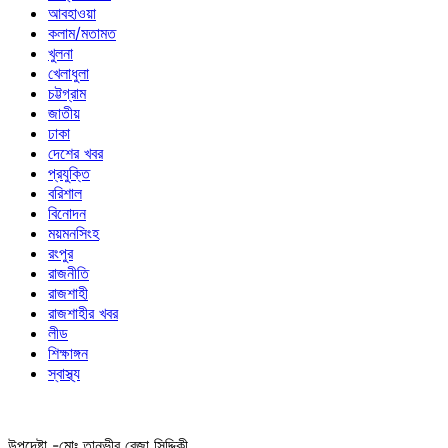
আবহাওয়া
কলাম/মতামত
খুলনা
খেলাধুলা
চট্টগ্রাম
জাতীয়
ঢাকা
দেশের খবর
প্রযুক্তি
বরিশাল
বিনোদন
ময়মনসিংহ
রংপুর
রাজনীতি
রাজশাহী
রাজশাহীর খবর
লীড
শিক্ষাঙ্গন
স্বাস্থ্য
উপদেষ্টা -মোঃ তানভীর রেজা সিদ্দিকী