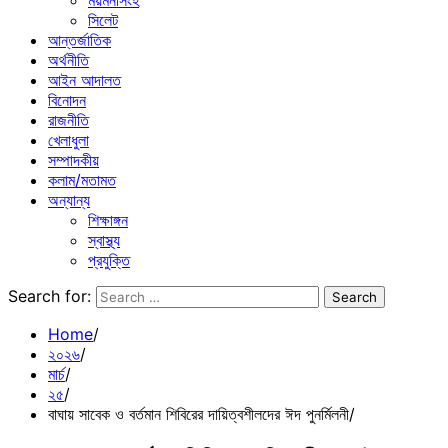
ময়মনসিংহ
সিলেট
আন্তর্জাতিক
অর্থনীতি
আইন আদালত
বিনোদন
রাজনীতি
খেলাধুলা
সম্পাদকীয়
কলাম/মতামত
অন্যান্য
শিক্ষাঙ্গন
স্বাস্থ্য
প্রযুক্তি
Search for:
Home
২০২৬
মার্চ
২৫
বাঘায় সাবেক ও বর্তমান শিবিরের দায়িত্বশীলদের ঈদ পুনর্মিলনী