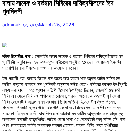
বাঘায় সাবেক ও বর্তমান শিবিরের দায়িত্বশীলদের ঈদ
পুনর্মিলনী
admin
মার্চ ২৫, ২০২৬
March 25, 2026
স্টাফ রিপোর্টার, বাঘা :
রাজশাহীর বাঘায় সাবেক ও বর্তমান শিবিরের দায়িত্বশীলদের ঈদ
পুনর্মিলনী অনুষ্ঠান-২০২৬ উৎসবমুখর পরিবেশে অনুষ্ঠিত হয়েছে। বাংলাদেশ ইসলামী
ছাত্রশিবির বাঘা উপজেলা শাখা এর আয়োজন করেন।
ঈদ পরবর্তী গত রোববার বিকেল বাদ আছর বাঘা হযরত শাহ আব্দুল হামিদ দানিশ মন্দ
কামিল মাদ্রাসা হলরুমে ঈদ পুনর্মিলনী অনুষ্ঠানে দলীয় নেতা- কর্মীদের ব্যাপক উপস্থিতি
লক্ষ্য করা যায়। এতে প্রধান অতিথি হিসেবে উপস্থিত ছিলেন, রাজশাহী মহানগরী
শিবির এর সেক্রেটারি ডাঃ শাখাওয়াত হোসেন, প্রধান আলোচক রাজশাহী পুর্ব জেলা
শিবির সেক্রেটারি আব্দুল মমিন সরকার, বিশেষ অতিথি হিসেবে উপস্থিত ছিলেন,
বাংলাদেশ ইসলামী ছাত্রশিবির, রাজশাহী জেলা জামায়াতের শুরা ও কর্মপরিষদ সদস্য
মাওলানা: জিন্নাত আলী, বাঘা উপজেলা জামায়াতের আমীর আব্দুল্লাহ আল মামুন নুহু,
বাংলাদেশ ইসলামী ছাত্রশিবির, নাটোর জেলা শাখা এর সেক্রেটারি আবু সাঈদ রনি, বাঘা
পৌর জামায়াতের আমীর অধ্যাপক সাবদার হোসেন, সাবেক শিবির নেতা ইঞ্জিনিয়ার
রেজাউল করিম, সবুজ মাহমুদ, আইয়ুব আলী, এমদাদুল হকসহ বিভিন্ন ইউনিটের