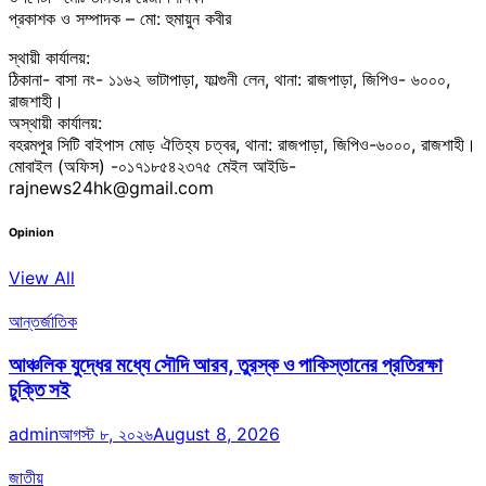
প্রকাশক ও সম্পাদক – মো: হুমায়ুন কবীর
স্থায়ী কার্যালয়:
ঠিকানা- বাসা নং- ১১৬২ ভাটাপাড়া, ফাল্গুনী লেন, থানা: রাজপাড়া, জিপিও- ৬০০০,
রাজশাহী।
অস্থায়ী কার্যালয়:
বহরমপুর সিটি বাইপাস মোড় ঐতিহ্য চত্বর, থানা: রাজপাড়া, জিপিও-৬০০০, রাজশাহী।
মোবাইল (অফিস) -০১৭১৮৫৪২৩৭৫ মেইল আইডি-
rajnews24hk@gmail.com
Opinion
View All
আন্তর্জাতিক
আঞ্চলিক যুদ্ধের মধ্যে সৌদি আরব, তুরস্ক ও পাকিস্তানের প্রতিরক্ষা
চুক্তি সই
admin
আগস্ট ৮, ২০২৬
August 8, 2026
জাতীয়