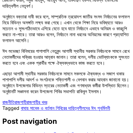
দায়িত্বশীল নেতৃবর্গ।
অনুষ্ঠানে বক্তারা দাবী করে বলে, সাম্প্রতিক ত্রয়োদশ জাতীয় সংসদ নির্বাচনের ফলাফল
নিয়ে বিভিন্ন অসঙ্গতি লক্ষ্য করা গেছে। এখান থেকে শিক্ষা নিয়ে ভবিষ্যতে আরও
সচেতন ও সুসংগঠিতভাবে এগিয়ে যেতে হবে যাতে নির্বাচনে এভাবে অনিয়ম ও কারচুপি
করতে না-পারে। তারা আরও বলেন, নির্বাচনে নানা ধরনের অনিয়মের কারণে প্রত্যাশিত
ফলাফল আসেনি।
ঈদ শুভেচ্ছা বিনিময়ের পাশাপাশি নেতৃবৃন্দ আগামী স্থানীয় সরকার নির্বাচনকে সামনে রেখে
নেতাকর্মীদের সক্রিয় হওয়ার আহ্বান জানান। তারা বলেন, দলীয় ভোটব্যাংককে সুসংহত
করতে হবে এবং একক প্রার্থীর পক্ষে ঐক্যবদ্ধভাবে কাজ করতে হবে।
এছাড়া আগামী স্থানীয় সরকার নির্বাচনকে সামনে সকলকে ঐক্যবদ্ধ ও সজাগ থকার
পাশাপাশি দলীয় আদর্শ ও সংগঠনকে শক্তিশালী ও বেগবান করার আহবান জানানো হয়।
অনুষ্ঠানে উপজেলার বিভিন্ন স্তরের নেতাকর্মী এবং গণমাধ্যম কর্মীরা উপস্থিত ছিলেন।
অনুষ্ঠানটি সঞ্চালনা করেন উপজেলা শিবির সভাপতি রাকিবুল ইসলাম।
রাজনীতি
রাজশাহী
রাজশাহীর খবর
Tagged
বাঘায় সাবেক ও বর্তমান শিবিরের দায়িত্বশীলদের ঈদ পুনর্মিলনী
Post navigation