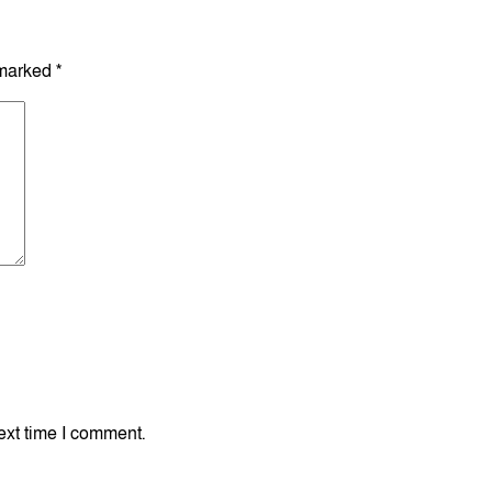
 marked
*
ext time I comment.