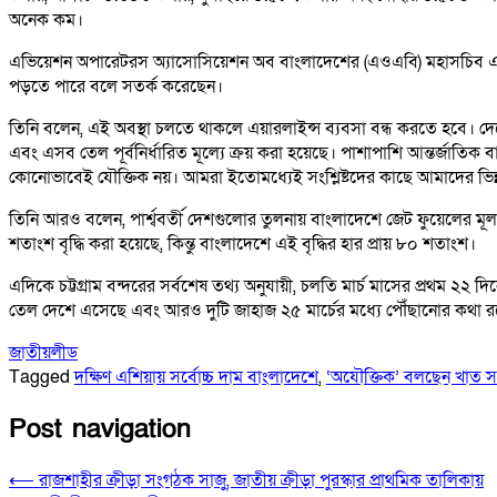
অনেক কম।
এভিয়েশন অপারেটরস অ্যাসোসিয়েশন অব বাংলাদেশের (এওএবি) মহাসচিব এবং 
পড়তে পারে বলে সতর্ক করেছেন।
তিনি বলেন, এই অবস্থা চলতে থাকলে এয়ারলাইন্স ব্যবসা বন্ধ করতে হবে। দে
এবং এসব তেল পূর্বনির্ধারিত মূল্যে ক্রয় করা হয়েছে। পাশাপাশি আন্তর্জাতিক বা
কোনোভাবেই যৌক্তিক নয়। আমরা ইতোমধ্যেই সংশ্লিষ্টদের কাছে আমাদের ভিন
তিনি আরও বলেন, পার্শ্ববর্তী দেশগুলোর তুলনায় বাংলাদেশে জেট ফুয়েলের মূল
শতাংশ বৃদ্ধি করা হয়েছে, কিন্তু বাংলাদেশে এই বৃদ্ধির হার প্রায় ৮০ শতাংশ।
এদিকে চট্টগ্রাম বন্দরের সর্বশেষ তথ্য অনুযায়ী, চলতি মার্চ মাসের প্রথম ২২
তেল দেশে এসেছে এবং আরও দুটি জাহাজ ২৫ মার্চের মধ্যে পৌঁছানোর কথা 
জাতীয়
লীড
Tagged
দক্ষিণ এশিয়ায় সর্বোচ্চ দাম বাংলাদেশে
,
‘অযৌক্তিক’ বলছেন খাত সংশ্
Post navigation
⟵
রাজশাহীর ক্রীড়া সংগঠক সাজু, জাতীয় ক্রীড়া পুরস্কার প্রাথমিক তালিকায়