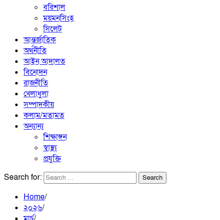
বরিশাল
ময়মনসিংহ
সিলেট
আন্তর্জাতিক
অর্থনীতি
আইন আদালত
বিনোদন
রাজনীতি
খেলাধুলা
সম্পাদকীয়
কলাম/মতামত
অন্যান্য
শিক্ষাঙ্গন
স্বাস্থ্য
প্রযুক্তি
Search for:
Home
২০২৬
মার্চ