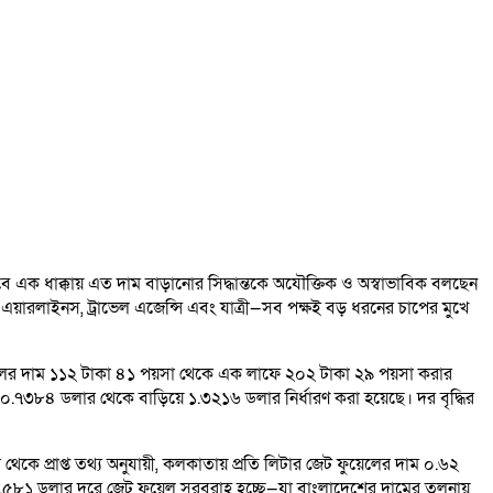
তবে এক ধাক্কায় এত দাম বাড়ানোর সিদ্ধান্তকে অযৌক্তিক ও অস্বাভাবিক বলছেন
ে এয়ারলাইনস, ট্রাভেল এজেন্সি এবং যাত্রী—সব পক্ষই বড় ধরনের চাপের মুখে
েট ফুয়েলের দাম ১১২ টাকা ৪১ পয়সা থেকে এক লাফে ২০২ টাকা ২৯ পয়সা করার
াম ০.৭৩৮৪ ডলার থেকে বাড়িয়ে ১.৩২১৬ ডলার নির্ধারণ করা হয়েছে। দর বৃদ্ধির
র থেকে প্রাপ্ত তথ্য অনুযায়ী, কলকাতায় প্রতি লিটার জেট ফুয়েলের দাম ০.৬২
০.৫৮১ ডলার দরে জেট ফুয়েল সরবরাহ হচ্ছে—যা বাংলাদেশের দামের তুলনায়