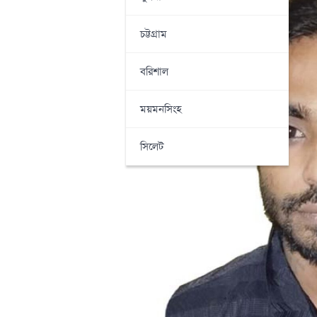
চট্টগ্রাম
বরিশাল
ময়মনসিংহ
সিলেট