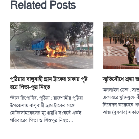
Related Posts
স্মৃতিসৌধে শ্রদ্ধা জ
পুঠিয়ায় বালুবাহী ড্রাম ট্রাকের চাকায় পৃষ্ট
হয়ে পিতা-পুত্র নিহত
অনলাইন ডেস্ক : সাভ
একাত্তরে মুক্তিযুদ্ধে 
স্টাফ রিপোর্টার, পুঠিয়া : রাজশাহীর পুঠিয়া
নিবেদন করেছেন প্রধ
উপজেলায় বালুবাহী ড্রাম ট্রাকের সঙ্গে
আজ (বুধবার) সকা
মোটরসাইকেলের মুখোমুখি সংঘর্ষে একই
পরিবারের পিতা ও শিশুপুত্র নিহত…