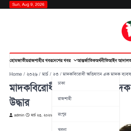
Skip
Sun, Aug 9, 2026
to
content
হোম
জাতীয়
রাজশাহীর খবর
দেশের খবর
আন্তর্জাতিক
অর্থনীতি
আইন আদাল
Home
২০২৬
মার্চ
২৩
মাদকবিরোধী অভিযানে এক মাদক ব্যবসায়ী গ
ঢাকা
মাদকবিরোধী অভিযানে এক মাদক ব্যব
রাজশাহী
উদ্ধার
রংপুর
admin
মার্চ ২৩, ২০২৬
খুলনা