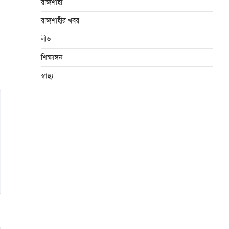
রাজশাহী
রাজশাহীর খবর
লীড
শিক্ষাঙ্গন
স্বাস্থ্য