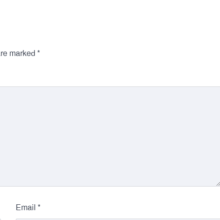
*
 are marked
*
Email