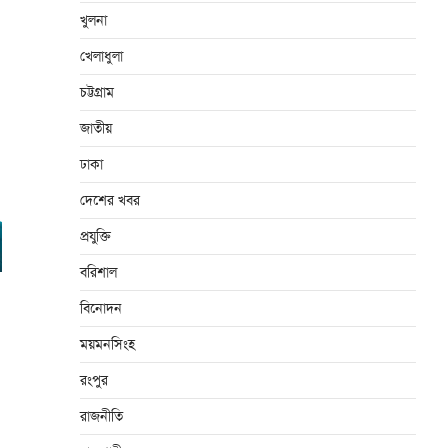
খুলনা
খেলাধুলা
চট্টগ্রাম
জাতীয়
ঢাকা
দেশের খবর
প্রযুক্তি
বরিশাল
বিনোদন
ময়মনসিংহ
রংপুর
রাজনীতি