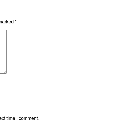
 marked
*
ext time I comment.