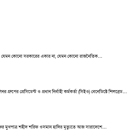
া। দেশ যেমন কোনো সরকারের একার না, যেমন কোনো রাজনৈতিক…
র গ্রুপের প্রেসিডেন্ট ও প্রধান নির্বাহী কর্মকর্তা (সিইও) বেনেডিক্টে শিলব্রেড…
মঞ্চের মুখপাত্র শহীদ শরিফ ওসমান হাদির মৃত্যুতে আজ সারাদেশে…