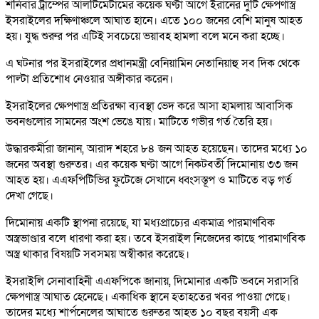
শনিবার ট্রাম্পের আলটিমেটামের কয়েক ঘণ্টা আগে ইরানের দুটি ক্ষেপণাস্ত্র
ইসরাইলের দক্ষিণাঞ্চলে আঘাত হানে। এতে ১০০ জনের বেশি মানুষ আহত
হয়। যুদ্ধ শুরুর পর এটিই সবচেয়ে ভয়াবহ হামলা বলে মনে করা হচ্ছে।
এ ঘটনার পর ইসরাইলের প্রধানমন্ত্রী বেনিয়ামিন নেতানিয়াহু সব দিক থেকে
পাল্টা প্রতিশোধ নেওয়ার অঙ্গীকার করেন।
ইসরাইলের ক্ষেপণাস্ত্র প্রতিরক্ষা ব্যবস্থা ভেদ করে আসা হামলায় আবাসিক
ভবনগুলোর সামনের অংশ ভেঙে যায়। মাটিতে গভীর গর্ত তৈরি হয়।
উদ্ধারকর্মীরা জানান, আরাদ শহরে ৮৪ জন আহত হয়েছেন। তাদের মধ্যে ১০
জনের অবস্থা গুরুতর। এর কয়েক ঘণ্টা আগে নিকটবর্তী দিমোনায় ৩৩ জন
আহত হয়। এএফপিটিভির ফুটেজে সেখানে ধ্বংসস্তূপ ও মাটিতে বড় গর্ত
দেখা গেছে।
দিমোনায় একটি স্থাপনা রয়েছে, যা মধ্যপ্রাচ্যের একমাত্র পারমাণবিক
অস্ত্রভাণ্ডার বলে ধারণা করা হয়। তবে ইসরাইল নিজেদের কাছে পারমাণবিক
অস্ত্র থাকার বিষয়টি সবসময় অস্বীকার করেছে।
ইসরাইলি সেনাবাহিনী এএফপিকে জানায়, দিমোনার একটি ভবনে সরাসরি
ক্ষেপণাস্ত্র আঘাত হেনেছে। একাধিক স্থানে হতাহতের খবর পাওয়া গেছে।
তাদের মধ্যে শার্পনেলের আঘাতে গুরুতর আহত ১০ বছর বয়সী এক