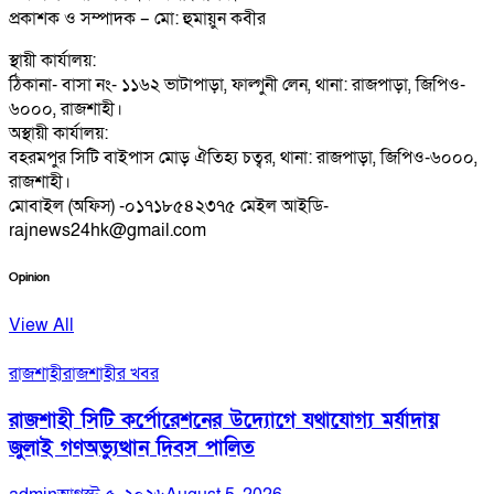
প্রকাশক ও সম্পাদক – মো: হুমায়ুন কবীর
স্থায়ী কার্যালয়:
ঠিকানা- বাসা নং- ১১৬২ ভাটাপাড়া, ফাল্গুনী লেন, থানা: রাজপাড়া, জিপিও-
৬০০০, রাজশাহী।
অস্থায়ী কার্যালয়:
বহরমপুর সিটি বাইপাস মোড় ঐতিহ্য চত্বর, থানা: রাজপাড়া, জিপিও-৬০০০,
রাজশাহী।
মোবাইল (অফিস) -০১৭১৮৫৪২৩৭৫ মেইল আইডি-
rajnews24hk@gmail.com
Opinion
View All
রাজশাহী
রাজশাহীর খবর
রাজশাহী সিটি কর্পোরেশনের উদ্যোগে যথাযোগ্য মর্যাদায়
জুলাই গণঅভ্যুত্থান দিবস পালিত