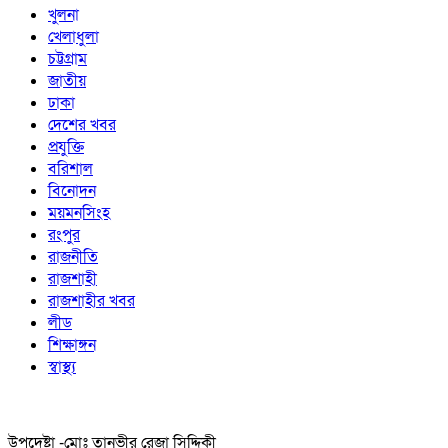
খুলনা
খেলাধুলা
চট্টগ্রাম
জাতীয়
ঢাকা
দেশের খবর
প্রযুক্তি
বরিশাল
বিনোদন
ময়মনসিংহ
রংপুর
রাজনীতি
রাজশাহী
রাজশাহীর খবর
লীড
শিক্ষাঙ্গন
স্বাস্থ্য
উপদেষ্টা -মোঃ তানভীর রেজা সিদ্দিকী