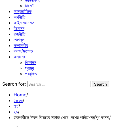
ময়মনসিংহ
সিলেট
আন্তর্জাতিক
অর্থনীতি
আইন আদালত
বিনোদন
রাজনীতি
খেলাধুলা
সম্পাদকীয়
কলাম/মতামত
অন্যান্য
শিক্ষাঙ্গন
স্বাস্থ্য
প্রযুক্তি
Search for:
Home
২০২৬
মার্চ
২১
রাজশাহীতে ঈদুল ফিতরের নামাজ শেষে দেশের শান্তি-সমৃদ্ধি কামনা