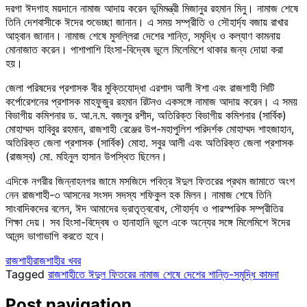
দরগা ঈদগাহ ময়দানে নামাজ আদায় করেন ভূমিমন্ত্রী মিজানুর রহমান মিনু। নামাজ শেষে
তিনি দেশবাসীকে ঈদের শুভেচ্ছা জানান। এ সময় সম্প্রীতি ও সৌহার্দ্য বজায় রাখার
আহ্বান জানান। নামাজ শেষে মুসল্লিরা দেশের শান্তি, সমৃদ্ধি ও কল্যাণ কামনায়
মোনাজাত করেন। পাশাপাশি হিংসা-বিদ্বেষ ভুলে মিলেমিশে থাকার জন্য দোয়া করা
হয়।
জেলা পরিষদের প্রশাসক বীর মুক্তিযোদ্ধা এরশাদ আলী ঈশা এবং রাজশাহী সিটি
কর্পোরেশনের প্রশাসক মাহফুজুর রহমান রিটনও একসঙ্গে নামাজ আদায় করেন। এ সময়
বিভাগীয় কমিশনার ড. আ.ন.ম. বজলুর রশীদ, অতিরিক্ত বিভাগীয় কমিশনার (সার্বিক)
মোহাম্মদ হাবিবুর রহমান, রাজশাহী রেঞ্জের উপ-মহাপুলিশ পরিদর্শক মোহাম্মদ শাহজাহান,
অতিরিক্ত জেলা প্রশাসক (সার্বিক) মোহা. সবুর আলী এবং অতিরিক্ত জেলা প্রশাসক
(রাজস্ব) মো. মহিনুল হাসান উপস্থিত ছিলেন।
এদিকে নগরীর জিন্নাহনগর জামে মসজিদে পবিত্র ঈদুল ফিতরের প্রথম জামাতে অংশ
নেন রাজশাহী-৩ আসনের সংসদ সদস্য শফিকুল হক মিলন। নামাজ শেষে তিনি
সাংবাদিকদের বলেন, ঈদ আমাদের ভ্রাতৃত্ববোধ, সৌহার্দ্য ও পারস্পরিক সম্প্রীতির
শিক্ষা দেয়। সব হিংসা-বিদ্বেষ ও হানাহানি ভুলে একে অন্যের সঙ্গে মিলেমিশে ঈদের
আনন্দ ভাগাভাগি করতে হবে।
রাজশাহী
রাজশাহীর খবর
Tagged
রাজশাহীতে ঈদুল ফিতরের নামাজ শেষে দেশের শান্তি-সমৃদ্ধি কামনা
Post navigation