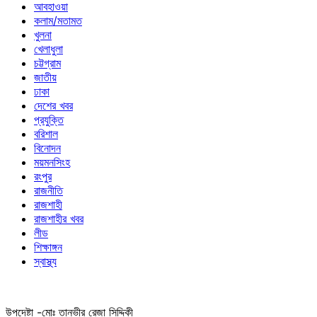
আবহাওয়া
কলাম/মতামত
খুলনা
খেলাধুলা
চট্টগ্রাম
জাতীয়
ঢাকা
দেশের খবর
প্রযুক্তি
বরিশাল
বিনোদন
ময়মনসিংহ
রংপুর
রাজনীতি
রাজশাহী
রাজশাহীর খবর
লীড
শিক্ষাঙ্গন
স্বাস্থ্য
উপদেষ্টা -মোঃ তানভীর রেজা সিদ্দিকী