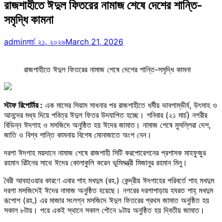
রাজশাহীতে ঈদুল ফিতরের নামাজ শেষে দেশের শান্তি-
সমৃদ্ধি কামনা
admin
মার্চ ২১, ২০২৬
March 21, 2026
রাজশাহীতে ঈদুল ফিতরের নামাজ শেষে দেশের শান্তি-সমৃদ্ধি কামনা
স্টাফ রিপোর্টার :
এক মাসের সিয়াম সাধনার পর রাজশাহীতে ধর্মীয় ভাবগাম্ভীর্য, উৎসাহ ও
আনন্দের মধ্য দিয়ে পবিত্র ঈদুল ফিতর উদযাপিত হচ্ছে। শনিবার (২১ মার্চ) নগরীর
বিভিন্ন ঈদগাহ ও মসজিদে অনুষ্ঠিত হয় ঈদের জামাত। নামাজ শেষে মুসল্লিরা দেশ,
জাতি ও বিশ্ব শান্তি কামনায় বিশেষ মোনাজাতে অংশ নেন।
দরগা ঈদগাহ ময়দানে নামাজ শেষে রাজশাহী সিটি করপোরেশনের প্রশাসক মাহফুজুর
রহমান রিটনের সাথে ঈদের কোলাকুলি করেন ভূমিমন্ত্রী মিজানুর রহমান মিনু।
বৈরী আবহাওয়ার কারণে এবার শাহ মখদুম (রহ.) কেন্দ্রীয় ঈদগাহের পরিবর্তে শাহ মখদুম
দরগা মসজিদেই ঈদের নামাজ অনুষ্ঠিত হয়েছে। নগরের দরগাপাড়ায় হযরত শাহ্ মখদুম
রূপোশ (রহ.) এর মাজার সংলগ্ন মসজিদে ঈদুল ফিতরের প্রথম জামাত অনুষ্ঠিত হয়
সকাল ৮টায়। পরে একই স্থানে সকাল পৌনে ৯টায় অনুষ্ঠিত হয় দ্বিতীয় জামাত।