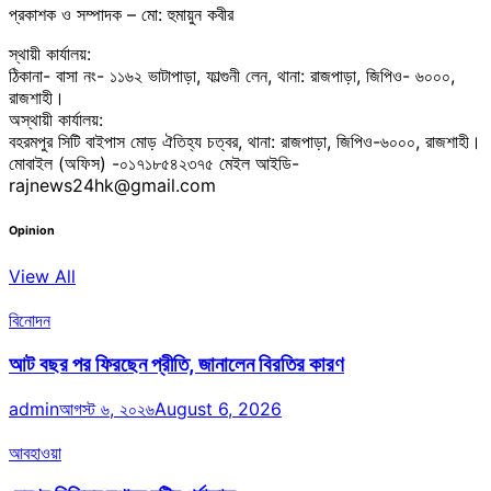
প্রকাশক ও সম্পাদক – মো: হুমায়ুন কবীর
স্থায়ী কার্যালয়:
ঠিকানা- বাসা নং- ১১৬২ ভাটাপাড়া, ফাল্গুনী লেন, থানা: রাজপাড়া, জিপিও- ৬০০০,
রাজশাহী।
অস্থায়ী কার্যালয়:
বহরমপুর সিটি বাইপাস মোড় ঐতিহ্য চত্বর, থানা: রাজপাড়া, জিপিও-৬০০০, রাজশাহী।
মোবাইল (অফিস) -০১৭১৮৫৪২৩৭৫ মেইল আইডি-
rajnews24hk@gmail.com
Opinion
View All
বিনোদন
আট বছর পর ফিরছেন প্রীতি, জানালেন বিরতির কারণ
admin
আগস্ট ৬, ২০২৬
August 6, 2026
আবহাওয়া