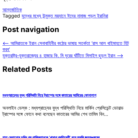
আন্তর্জাতিক
Tagged
যুদ্ধের মধ্যে উন্মুক্ত ময়দানে ঈদের নামাজ পড়ল ইরানিরা
Post navigation
⟵
আমিরাতকে ইরান সেনাবাহিনীর কঠোর ভাষায় সতর্কতা ‘রাস আল খাইমাহতে হিট
করব’
যুক্তরাষ্ট্র-যুক্তরাজ্যের ৪ হাজার কি. মি দূরের ঘাঁটিতে মিসাইল ছুড়ল ইরান
⟶
Related Posts
মধ্যপ্রাচ্যের যুদ্ধ পরিস্থিতি নিয়ে ট্রাম্পের সঙ্গে কাতারের আমিরের ফোনালাপ
অনলাইন ডেস্ক : মধ্যপ্রাচ্যের যুদ্ধ পরিস্থিতি নিয়ে মার্কিন প্রেসিডেন্ট ডোনাল্ড
ট্রাম্পের সঙ্গে ফোনে কথা বলেছেন কাতারের আমির শেখ তামিম বিন…
হাত মেলানোর দুদিন পর পাকিস্তানকে ‘খারাপ প্রতিবেশী’ বলে হুমকি জয়শঙ্করের