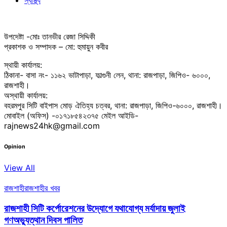
স্বাস্থ্য
উপদেষ্টা -মোঃ তানভীর রেজা সিদ্দিকী
প্রকাশক ও সম্পাদক – মো: হুমায়ুন কবীর
স্থায়ী কার্যালয়:
ঠিকানা- বাসা নং- ১১৬২ ভাটাপাড়া, ফাল্গুনী লেন, থানা: রাজপাড়া, জিপিও- ৬০০০,
রাজশাহী।
অস্থায়ী কার্যালয়:
বহরমপুর সিটি বাইপাস মোড় ঐতিহ্য চত্বর, থানা: রাজপাড়া, জিপিও-৬০০০, রাজশাহী।
মোবাইল (অফিস) -০১৭১৮৫৪২৩৭৫ মেইল আইডি-
rajnews24hk@gmail.com
Opinion
View All
রাজশাহী
রাজশাহীর খবর
রাজশাহী সিটি কর্পোরেশনের উদ্যোগে যথাযোগ্য মর্যাদায় জুলাই
গণঅভ্যুত্থান দিবস পালিত