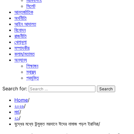
ময়মনসিংহ
সিলেট
আন্তর্জাতিক
অর্থনীতি
আইন আদালত
বিনোদন
রাজনীতি
খেলাধুলা
সম্পাদকীয়
কলাম/মতামত
অন্যান্য
শিক্ষাঙ্গন
স্বাস্থ্য
প্রযুক্তি
Search for:
Home
২০২৬
মার্চ
২১
যুদ্ধের মধ্যে উন্মুক্ত ময়দানে ঈদের নামাজ পড়ল ইরানিরা