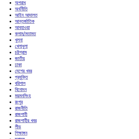
অপরাধ
অর্থনীতি
আইন আদালত
আন্তর্জাতিক
আবহাওয়া
কলাম/মতামত
খুলনা
খেলাধুলা
চট্টগ্রাম
জাতীয়
ঢাকা
দেশের খবর
প্রযুক্তি
বরিশাল
বিনোদন
ময়মনসিংহ
রংপুর
রাজনীতি
রাজশাহী
রাজশাহীর খবর
লীড
শিক্ষাঙ্গন