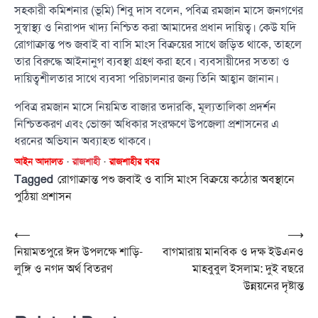
সহকারী কমিশনার (ভূমি) শিবু দাস বলেন, পবিত্র রমজান মাসে জনগণের
সুস্বাস্থ্য ও নিরাপদ খাদ্য নিশ্চিত করা আমাদের প্রধান দায়িত্ব। কেউ যদি
রোগাক্রান্ত পশু জবাই বা বাসি মাংস বিক্রয়ের সাথে জড়িত থাকে, তাহলে
তার বিরুদ্ধে আইনানুগ ব্যবস্থা গ্রহণ করা হবে। ব্যবসায়ীদের সততা ও
দায়িত্বশীলতার সাথে ব্যবসা পরিচালনার জন্য তিনি আহ্বান জানান।
পবিত্র রমজান মাসে নিয়মিত বাজার তদারকি, মূল্যতালিকা প্রদর্শন
নিশ্চিতকরণ এবং ভোক্তা অধিকার সংরক্ষণে উপজেলা প্রশাসনের এ
ধরনের অভিযান অব্যাহত থাকবে।
আইন আদালত
রাজশাহী
রাজশাহীর খবর
Tagged
রোগাক্রান্ত পশু জবাই ও বাসি মাংস বিক্রয়ে কঠোর অবস্থানে
পুঠিয়া প্রশাসন
Post
⟵
⟶
নিয়ামতপুরে ঈদ উপলক্ষে শাড়ি-
বাগমারায় মানবিক ও দক্ষ ইউএনও
navigation
লুঙ্গি ও নগদ অর্থ বিতরণ
মাহবুবুল ইসলাম: দুই বছরে
উন্নয়নের দৃষ্টান্ত