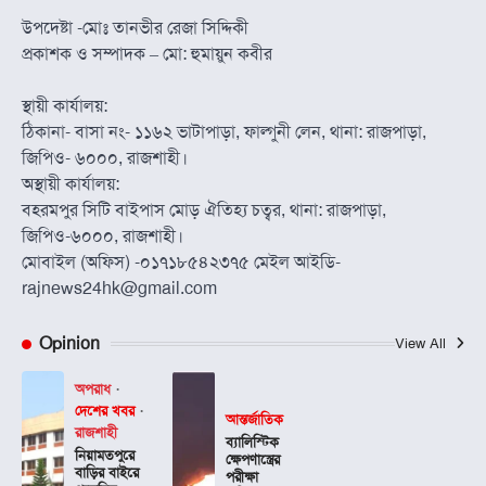
উপদেষ্টা -মোঃ তানভীর রেজা সিদ্দিকী
প্রকাশক ও সম্পাদক – মো: হুমায়ুন কবীর
স্থায়ী কার্যালয়:
ঠিকানা- বাসা নং- ১১৬২ ভাটাপাড়া, ফাল্গুনী লেন, থানা: রাজপাড়া,
জিপিও- ৬০০০, রাজশাহী।
অস্থায়ী কার্যালয়:
বহরমপুর সিটি বাইপাস মোড় ঐতিহ্য চত্বর, থানা: রাজপাড়া,
জিপিও-৬০০০, রাজশাহী।
মোবাইল (অফিস) -০১৭১৮৫৪২৩৭৫ মেইল আইডি-
rajnews24hk@gmail.com
Opinion
View All
অপরাধ
দেশের খবর
আন্তর্জাতিক
রাজশাহী
ব্যালিস্টিক
নিয়ামতপুরে
ক্ষেপণাস্ত্রের
বাড়ির বাইরে
পরীক্ষা