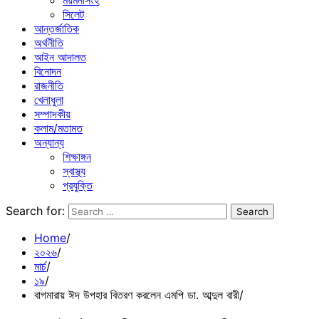
ময়মনসিংহ
সিলেট
আন্তর্জাতিক
অর্থনীতি
আইন আদালত
বিনোদন
রাজনীতি
খেলাধুলা
সম্পাদকীয়
কলাম/মতামত
অন্যান্য
শিক্ষাঙ্গন
স্বাস্থ্য
প্রযুক্তি
Search for:
Home
২০২৬
মার্চ
১৯
বাগমারায় ঈদ উপহার বিতরণ করলেন এমপি ডা. আব্দুল বারী