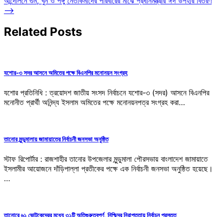
আন্দোলনে গুম, খুন ও পঙ্গু নেতাকর্মীদের পরিবারের মাঝে প্রধানমন্ত্রীর ঈদ উপহার বিতরণ
⟶
Related Posts
যশোর-৩ সদর আসনে অমিতের পক্ষে বিএনপির মনোনয়ন সংগ্রহ
যশোর প্রতিনিধি : ত্রয়োদশ জাতীয় সংসদ নির্বাচনে যশোর-৩ (সদর) আসনে বিএনপির
মনোনীত প্রার্থী অনিন্দ্য ইসলাম অমিতের পক্ষে মনোনয়নপত্র সংগ্রহ করা…
তানোর মুন্ডুমালায় জামায়াতের নির্বাচনী জনসভা অনুষ্ঠিত
স্টাফ রিপোর্টার : রাজশাহীর তানোর উপজেলার মুন্ডুমালা পৌরসভায় বাংলাদেশ জামায়াতে
ইসলামীর আয়োজনে দাঁড়িপাল্লা প্রতীকের পক্ষে এক নির্বাচনী জনসভা অনুষ্ঠিত হয়েছে।
…
তানোরে ৬১ ভোটকেন্দ্রের মধ্যে ৩১টি অতিগুরুত্বপূর্ণ, নিশ্ছিদ্র নিরাপত্তায় নির্বাচন প্রস্তুত