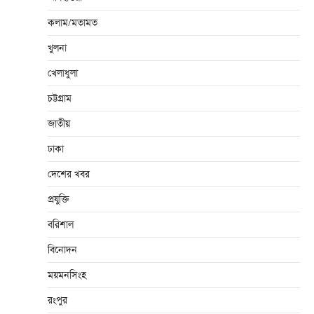
কলাম/মতামত
খুলনা
খেলাধুলা
চট্টগ্রাম
জাতীয়
ঢাকা
দেশের খবর
প্রযুক্তি
বরিশাল
বিনোদন
ময়মনসিংহ
রংপুর