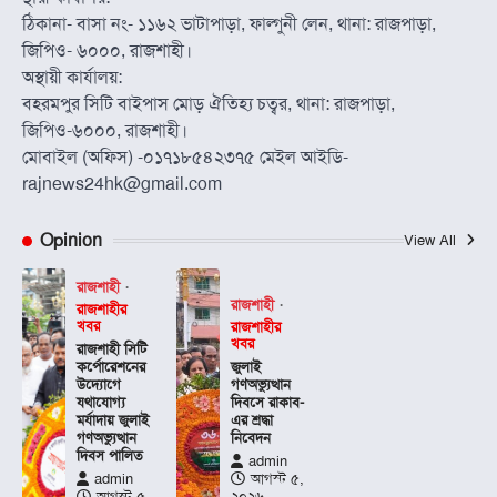
ঠিকানা- বাসা নং- ১১৬২ ভাটাপাড়া, ফাল্গুনী লেন, থানা: রাজপাড়া,
জিপিও- ৬০০০, রাজশাহী।
অস্থায়ী কার্যালয়:
বহরমপুর সিটি বাইপাস মোড় ঐতিহ্য চত্বর, থানা: রাজপাড়া,
জিপিও-৬০০০, রাজশাহী।
মোবাইল (অফিস) -০১৭১৮৫৪২৩৭৫ মেইল আইডি-
rajnews24hk@gmail.com
Opinion
View All
রাজশাহী
রাজশাহী
রাজশাহীর
খবর
রাজশাহীর
খবর
রাজশাহী সিটি
কর্পোরেশনের
জুলাই
উদ্যোগে
গণঅভ্যুত্থান
যথাযোগ্য
দিবসে রাকাব-
মর্যাদায় জুলাই
এর শ্রদ্ধা
গণঅভ্যুত্থান
নিবেদন
দিবস পালিত
admin
admin
আগস্ট ৫,