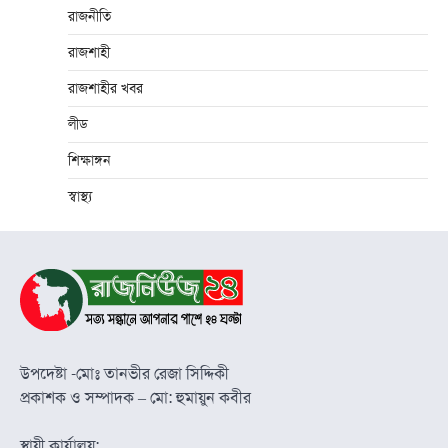
রাজনীতি
রাজশাহী
রাজশাহীর খবর
লীড
শিক্ষাঙ্গন
স্বাস্থ্য
উপদেষ্টা -মোঃ তানভীর রেজা সিদ্দিকী
প্রকাশক ও সম্পাদক – মো: হুমায়ুন কবীর
স্থায়ী কার্যালয়: