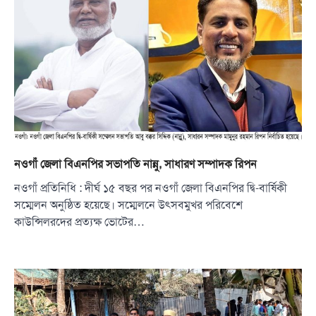
নওগাঁ জেলা বিএনপির সভাপতি নান্নু, সাধারণ সম্পাদক রিপন
নওগাঁ প্রতিনিধি : দীর্ঘ ১৫ বছর পর নওগাঁ জেলা বিএনপির দ্বি-বার্ষিকী
সম্মেলন অনুষ্ঠিত হয়েছে। সম্মেলনে উৎসবমুখর পরিবেশে
কাউন্সিলরদের প্রত্যক্ষ ভোটের…