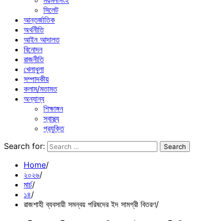
ময়মনসিংহ
সিলেট
আন্তর্জাতিক
অর্থনীতি
আইন আদালত
বিনোদন
রাজনীতি
খেলাধুলা
সম্পাদকীয়
কলাম/মতামত
অন্যান্য
শিক্ষাঙ্গন
স্বাস্থ্য
প্রযুক্তি
Search for:
Home
২০২৬
মার্চ
১৪
রাজশাহী ব্যবসায়ী সমন্বয় পরিষদের ইদ সামগ্রী বিতরণ