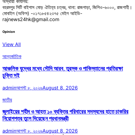
অস্থায়ী কার্যালয়:
বহরমপুর সিটি বাইপাস মোড় ঐতিহ্য চত্বর, থানা: রাজপাড়া, জিপিও-৬০০০, রাজশাহী।
মোবাইল (অফিস) -০১৭১৮৫৪২৩৭৫ মেইল আইডি-
rajnews24hk@gmail.com
Opinion
View All
আন্তর্জাতিক
আঞ্চলিক যুদ্ধের মধ্যে সৌদি আরব, তুরস্ক ও পাকিস্তানের প্রতিরক্ষা
চুক্তি সই
admin
আগস্ট ৮, ২০২৬
August 8, 2026
জাতীয়
জুলাইয়ের শহীদ ও আহত ১০ ব্যক্তির পরিবারের সদস্যদের হাতে চাকরির
নিয়োগপত্র তুলে দিয়েছেন প্রধানমন্ত্রী
admin
আগস্ট ৮, ২০২৬
August 8, 2026