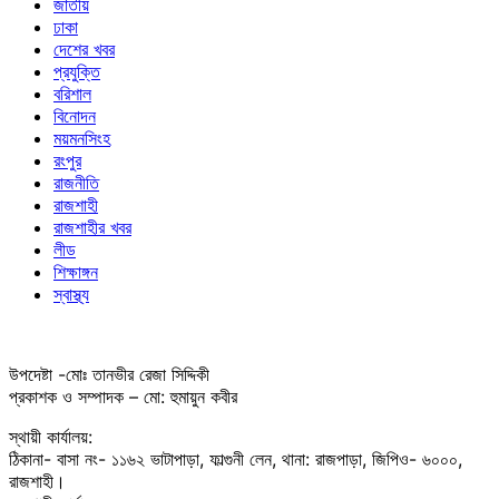
জাতীয়
ঢাকা
দেশের খবর
প্রযুক্তি
বরিশাল
বিনোদন
ময়মনসিংহ
রংপুর
রাজনীতি
রাজশাহী
রাজশাহীর খবর
লীড
শিক্ষাঙ্গন
স্বাস্থ্য
উপদেষ্টা -মোঃ তানভীর রেজা সিদ্দিকী
প্রকাশক ও সম্পাদক – মো: হুমায়ুন কবীর
স্থায়ী কার্যালয়:
ঠিকানা- বাসা নং- ১১৬২ ভাটাপাড়া, ফাল্গুনী লেন, থানা: রাজপাড়া, জিপিও- ৬০০০,
রাজশাহী।