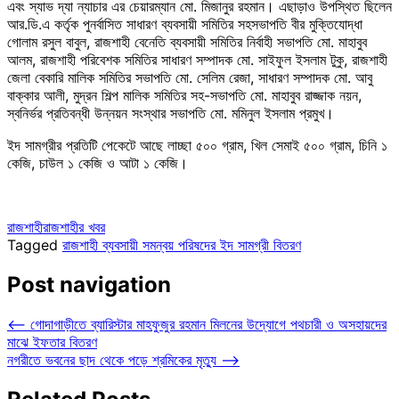
এবং স্যাভ দ্যা ন্যাচার এর চেয়ারম্যান মো. মিজানুর রহমান। এছাড়াও উপস্থিত ছিলেন
আর.ডি.এ কর্তৃক পুনর্বাসিত সাধারণ ব্যবসায়ী সমিতির সহসভাপতি বীর মুক্তিযোদ্ধা
গোলাম রসুল বাবুল, রাজশাহী বেনেতি ব্যবসায়ী সমিতির নির্বাহী সভাপতি মো. মাহাবুব
আলম, রাজশাহী পরিবেশক সমিতির সাধারণ সম্পাদক মো. সাইফুল ইসলাম টুকু, রাজশাহী
জেলা বেকারি মালিক সমিতির সভাপতি মো. সেলিম রেজা, সাধারণ সম্পাদক মো. আবু
বাক্কার আলী, মুদ্রন শিল্প মালিক সমিতির সহ-সভাপতি মো. মাহাবুব রাজ্জাক নয়ন,
স্বনির্ভর প্রতিবন্ধী উন্নয়ন সংস্থার সভাপতি মো. মমিনুল ইসলাম প্রমুখ।
ইদ সামগ্রীর প্রতিটি পেকেটে আছে লাচ্ছা ৫০০ গ্রাম, খিল সেমাই ৫০০ গ্রাম, চিনি ১
কেজি, চাউল ১ কেজি ও আটা ১ কেজি।
রাজশাহী
রাজশাহীর খবর
Tagged
রাজশাহী ব্যবসায়ী সমন্বয় পরিষদের ইদ সামগ্রী বিতরণ
Post navigation
⟵
গোদাগাড়ীতে ব্যারিস্টার মাহফুজুর রহমান মিলনের উদ্যোগে পথচারী ও অসহায়দের
মাঝে ইফতার বিতরণ
নগরীতে ভবনের ছাদ থেকে পড়ে শ্রমিকের মৃত্যু
⟶