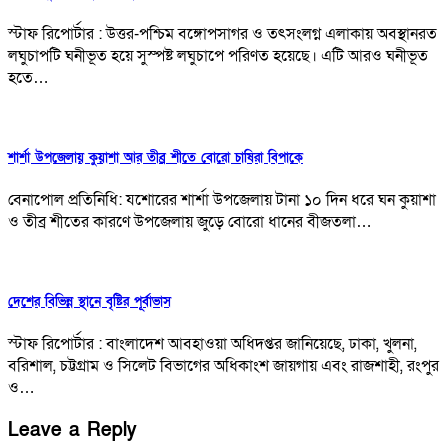
স্টাফ রিপোর্টার : উত্তর-পশ্চিম বঙ্গোপসাগর ও তৎসংলগ্ন এলাকায় অবস্থানরত
লঘুচাপটি ঘনীভূত হয়ে সুস্পষ্ট লঘুচাপে পরিণত হয়েছে। এটি আরও ঘনীভূত
হতে…
শার্শা উপজেলায় কুয়াশা আর তীব্র শীতে বোরো চাষিরা বিপাকে
বেনাপোল প্রতিনিধি: যশোরের শার্শা উপজেলায় টানা ১০ দিন ধরে ঘন কুয়াশা
ও তীব্র শীতের কারণে উপজেলায় জুড়ে বোরো ধানের বীজতলা…
দেশের বিভিন্ন স্থানে বৃষ্টির পূর্বাভাস
স্টাফ রিপোর্টার : বাংলাদেশ আবহাওয়া অধিদপ্তর জানিয়েছে, ঢাকা, খুলনা,
বরিশাল, চট্টগ্রাম ও সিলেট বিভাগের অধিকাংশ জায়গায় এবং রাজশাহী, রংপুর
ও…
Leave a Reply