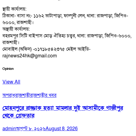
স্থায়ী কার্যালয়:
ঠিকানা- বাসা নং- ১১৬২ ভাটাপাড়া, ফাল্গুনী লেন, থানা: রাজপাড়া, জিপিও-
৬০০০, রাজশাহী।
অস্থায়ী কার্যালয়:
বহরমপুর সিটি বাইপাস মোড় ঐতিহ্য চত্বর, থানা: রাজপাড়া, জিপিও-৬০০০,
রাজশাহী।
মোবাইল (অফিস) -০১৭১৮৫৪২৩৭৫ মেইল আইডি-
rajnews24hk@gmail.com
Opinion
View All
অপরাধ
রাজশাহী
রাজশাহীর খবর
মোহনপুরে রাজ্জাক হত্যা মামলার দুই আসামীকে গাজীপুর
থেকে গ্রেফতার
admin
আগস্ট ৮, ২০২৬
August 8, 2026