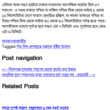
এদিকে আজ সন্ধ্যা ছয়টায় ঢাকায় বাতাসের আপেক্ষিক আর্দ্রতা ছিল ৫৭
শতাংশ। এ সময় ঢাকায় পশ্চিম বা দক্ষিণ-পশ্চিম দিক থেকে ঘণ্টায় ৮ থেকে
১২ কিলোমিটার বেগে বাতাস প্রবাহিত হচ্ছিল, যা দমকা আকারে পশ্চিম বা
উত্তর-পশ্চিম দিক থেকে ঘণ্টায় ৩০ থেকে ৪০ কিলোমিটার পর্যন্ত হতে পারে।
আগামীকাল ঢাকায় সূর্যাস্ত হবে সন্ধ্যা ৬টা ৭ মিনিটে এবং সূর্যোদয় হবে ভোর
৬টা ৯ মিনিটে।
আবহাওয়া
জাতীয়
Tagged
পাঁচ দিন দেশজুড়ে বজ্রসহ বৃষ্টির আভাস
Post navigation
⟵
শিবগঞ্জে যুবকের পায়ুপথ থেকে স্বর্ণের বার উদ্ধার
আধুনিক যুগে গণমাধ্যম ছাড়া সভ্যতার চর্চা সম্ভব নয় : তথ্যমন্ত্রী
⟶
Related Posts
সাগরে সুস্পষ্ট লঘুচাপ, সমুদ্রবন্দরে ৩ নম্বর সতর্ক সংকেত