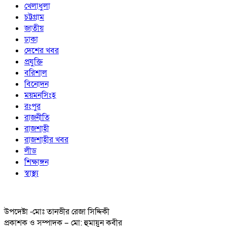
খেলাধুলা
চট্টগ্রাম
জাতীয়
ঢাকা
দেশের খবর
প্রযুক্তি
বরিশাল
বিনোদন
ময়মনসিংহ
রংপুর
রাজনীতি
রাজশাহী
রাজশাহীর খবর
লীড
শিক্ষাঙ্গন
স্বাস্থ্য
উপদেষ্টা -মোঃ তানভীর রেজা সিদ্দিকী
প্রকাশক ও সম্পাদক – মো: হুমায়ুন কবীর