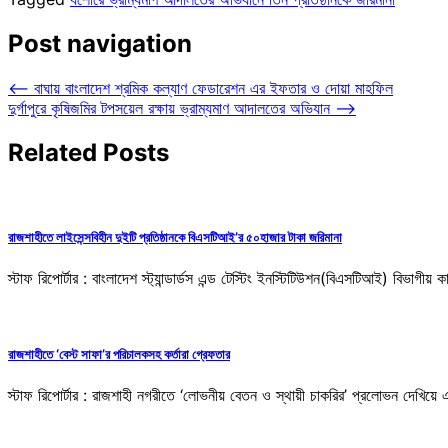
Post navigation
⟵
বাঘায় বাংলাদেশ শ্রমিক কল্যাণ ফেডারেশন এর ইফতার ও দোয়া মাহফিল
দুর্গাপুরে কৃষিজমির টপসয়েল রক্ষায় ভ্রাম্যমাণ আদালতের অভিযান
⟶
Related Posts
রাজশাহীতে লাইসেন্সবিহীন দুইটি প্রতিষ্ঠানকে বিএসটিআই’র ৫০হাজার টাকা জরিমানা
স্টাফ রিপোর্টার : বাংলাদেশ স্ট্যান্ডার্ডস এন্ড টেস্টিং ইনস্টিটিউশন(বিএসটিআই) বিভাগ
রাজশাহীতে ‘বেস্ট সাফা’র পরিচালকসহ কর্তারা গ্রেফতার
স্টাফ রিপোর্টার : রাজশাহী নগরীতে ‘লোভনীয় বেতন ও স্থায়ী চাকরির’ প্রলোভন দেখিয়