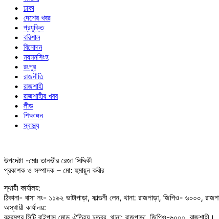
ঢাকা
দেশের খবর
প্রযুক্তি
বরিশাল
বিনোদন
ময়মনসিংহ
রংপুর
রাজনীতি
রাজশাহী
রাজশাহীর খবর
লীড
শিক্ষাঙ্গন
স্বাস্থ্য
উপদেষ্টা -মোঃ তানভীর রেজা সিদ্দিকী
প্রকাশক ও সম্পাদক – মো: হুমায়ুন কবীর
স্থায়ী কার্যালয়:
ঠিকানা- বাসা নং- ১১৬২ ভাটাপাড়া, ফাল্গুনী লেন, থানা: রাজপাড়া, জিপিও- ৬০০০, রাজ
অস্থায়ী কার্যালয়:
বহরমপুর সিটি বাইপাস মোড় ঐতিহ্য চত্বর, থানা: রাজপাড়া, জিপিও-৬০০০, রাজশাহী।