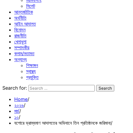
ময়মনসিংহ
সিলেট
আন্তর্জাতিক
অর্থনীতি
আইন আদালত
বিনোদন
রাজনীতি
খেলাধুলা
সম্পাদকীয়
কলাম/মতামত
অন্যান্য
শিক্ষাঙ্গন
স্বাস্থ্য
প্রযুক্তি
Search for:
Home
২০২৬
মার্চ
১০
যশোরে ভ্রাম্যমাণ আদালতের অভিযানে তিন প্রতিষ্ঠানকে জরিমানা