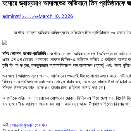
যশোরে ভ্রাম্যমাণ আদালতের অভিযানে তিন প্রতিষ্ঠানকে জ
admin
মার্চ ১০, ২০২৬
March 10, 2026
যশোরে ভোক্তা অধিকার অধিদপ্তরের অভিযানে তিন প্রতিষ্ঠানকে ৮০ হাজার টা
মনির হোসেন, যশোর প্রতিনিধি :
যশোরে ভোক্তা অধিকার সংরক্ষণ অধিদপ্তরের অভিযানে ত
এইচ এম এম রোডের পোশাকের দোকান ঝিলিক-এ অভিযান চালিয়ে এ জরিমানা আদায় করা হয়
কৃষি বিপণন দপ্তর, কনজ্যুমারস অ্যাসোসিয়েশন অব বাংলাদেশ (ক্যাব) এবং জেলা পুলি
ভ্রাম্যমাণ আদালত সূত্র জানায়, অভিযানের শুরুতেই টাস্কফোর্সের নজরে আসে নিউমার্কে
বিক্রির দায়ে প্রতিষ্ঠানের ম্যানেজার সোহেল রানার কাছ থেকে ২০ হাজার টাকা জরিম
মনিরুল ইসলামের কাছ থেকে ৪০ হাজার টাকা জরিমানা আদায় করা হয়।
অন্যদিকে এইচ এম এম রোডের পোশাকের দোকান ঝিলিক-এ গিয়ে দেখা যায়, বিদেশি থ্রি-
২০ হাজার টাকা জরিমানা আদায় করা হয়। অভিযানে আরও উপস্থিত ছিলেন নিরাপদ খাদ্য কর্মক
আইন আদালত
খুলনা
দেশের খবর
Tagged
যশোরে ভ্রাম্যমাণ আদালতের অভিযানে তিন প্রতিষ্ঠানকে জরিমানা