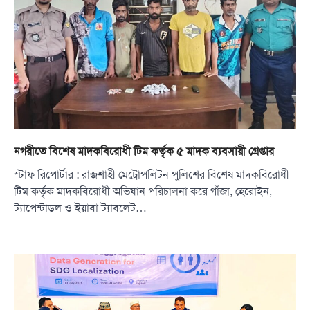
নগরীতে বিশেষ মাদকবিরোধী টিম কর্তৃক ৫ মাদক ব্যবসায়ী গ্রেপ্তার
স্টাফ রিপোর্টার : রাজশাহী মেট্রোপলিটন পুলিশের বিশেষ মাদকবিরোধী
টিম কর্তৃক মাদকবিরোধী অভিযান পরিচালনা করে গাঁজা, হেরোইন,
ট্যাপেন্টাডল ও ইয়াবা ট্যাবলেট…