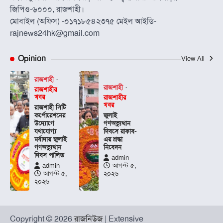
জিপিও-৬০০০, রাজশাহী।
মোবাইল (অফিস) -০১৭১৮৫৪২৩৭৫ মেইল আইডি-
rajnews24hk@gmail.com
Opinion
View All
রাজশাহী
রাজশাহী
রাজশাহীর
খবর
রাজশাহীর
খবর
রাজশাহী সিটি
কর্পোরেশনের
জুলাই
উদ্যোগে
গণঅভ্যুত্থান
যথাযোগ্য
দিবসে রাকাব-
মর্যাদায় জুলাই
এর শ্রদ্ধা
গণঅভ্যুত্থান
নিবেদন
দিবস পালিত
admin
admin
আগস্ট ৫,
আগস্ট ৫,
২০২৬
২০২৬
Copyright © 2026
রাজনিউজ
| Extensive