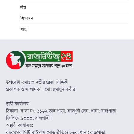
লীড
শিক্ষাঙ্গন
স্বাস্থ্য
উপদেষ্টা -মোঃ তানভীর রেজা সিদ্দিকী
প্রকাশক ও সম্পাদক – মো: হুমায়ুন কবীর
স্থায়ী কার্যালয়:
ঠিকানা- বাসা নং- ১১৬২ ভাটাপাড়া, ফাল্গুনী লেন, থানা: রাজপাড়া,
জিপিও- ৬০০০, রাজশাহী।
অস্থায়ী কার্যালয়:
বহরমপুর সিটি বাইপাস মোড় ঐতিহ্য চত্বর, থানা: রাজপাড়া,