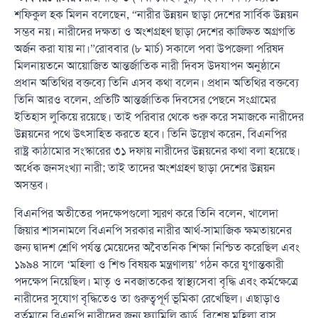
শফিকুল হক মিলন বলেছেন, “নারীর উন্নয়ন ছাড়া দেশের সার্বিক উন্নয়ন
সম্ভব নয়। নারীদের দক্ষতা ও অংশগ্রহণ ছাড়া দেশের কাঙ্ক্ষিত অগ্রগতি
অর্জন করা যায় না।”রোববার (৮ মার্চ) সকালে পবা উপজেলা পরিষদ
মিলনায়তনে আয়োজিত আন্তর্জাতিক নারী দিবস উদযাপন অনুষ্ঠানে
প্রধান অতিথির বক্তব্যে তিনি এসব কথা বলেন। প্রধান অতিথির বক্তব্যে
তিনি আরও বলেন, প্রতিটি আন্তর্জাতিক দিবসের পেছনে সংগ্রামের
ইতিহাস লুকিয়ে রয়েছে। তাই পরিবার থেকে শুরু করে সমাজকে নারীদের
উন্নয়নের পথে উৎসাহিত করতে হবে। তিনি উল্লেখ করেন, বিএনপির
রাষ্ট্র কাঠামোর সংস্কারের ৩১ দফায় নারীদের উন্নয়নের কথা বলা হয়েছে।
অর্ধেক জনসংখ্যা নারী; তাই তাদের অংশগ্রহণ ছাড়া দেশের উন্নয়ন
অসম্ভব।
বিএনপির অতীতের পদক্ষেপগুলো স্মরণ করে তিনি বলেন, খালেদা
জিয়ার শাসনামলে বিএনপি সরকার নারীর আর্থ-সামাজিক ক্ষমতায়নের
জন্য দ্বাদশ শ্রেণি পর্যন্ত মেয়েদের অবৈতনিক শিক্ষা নিশ্চিত করেছিল এবং
১৯৯৪ সালে ‘মহিলা ও শিশু বিষয়ক মন্ত্রণালয়’ গঠন করে যুগান্তকারী
পদক্ষেপ নিয়েছিল। মাতৃ ও নবজাতকের স্বাস্থ্যসেবা বৃদ্ধি এবং কর্মক্ষেত্রে
নারীদের সুযোগ বৃদ্ধিতেও তা গুরুত্বপূর্ণ ভূমিকা রেখেছিল। এছাড়াও
বর্তমানে বিএনপি নারীদের জন্য ফ্যামিলি কার্ড, বিশেষ মহিলা বাস