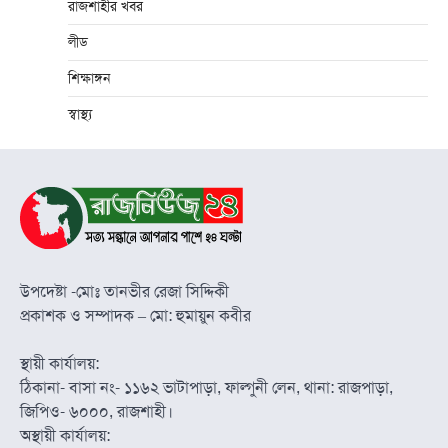
রাজশাহীর খবর
লীড
শিক্ষাঙ্গন
স্বাস্থ্য
উপদেষ্টা -মোঃ তানভীর রেজা সিদ্দিকী
প্রকাশক ও সম্পাদক – মো: হুমায়ুন কবীর
স্থায়ী কার্যালয়:
ঠিকানা- বাসা নং- ১১৬২ ভাটাপাড়া, ফাল্গুনী লেন, থানা: রাজপাড়া,
জিপিও- ৬০০০, রাজশাহী।
অস্থায়ী কার্যালয়: