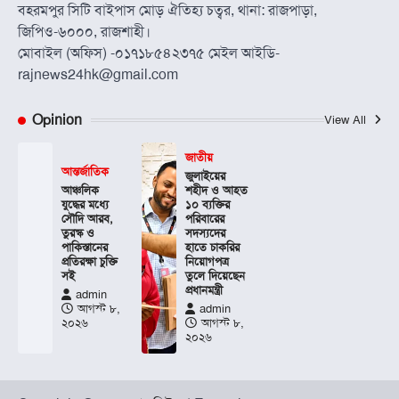
বহরমপুর সিটি বাইপাস মোড় ঐতিহ্য চত্বর, থানা: রাজপাড়া,
জিপিও-৬০০০, রাজশাহী।
মোবাইল (অফিস) -০১৭১৮৫৪২৩৭৫ মেইল আইডি-
rajnews24hk@gmail.com
Opinion
View All
জাতীয়
আন্তর্জাতিক
জুলাইয়ের
আঞ্চলিক
শহীদ ও আহত
যুদ্ধের মধ্যে
১০ ব্যক্তির
সৌদি আরব,
পরিবারের
তুরস্ক ও
সদস্যদের
পাকিস্তানের
হাতে চাকরির
প্রতিরক্ষা চুক্তি
নিয়োগপত্র
সই
তুলে দিয়েছেন
প্রধানমন্ত্রী
admin
আগস্ট ৮,
admin
২০২৬
আগস্ট ৮,
২০২৬