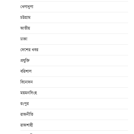
খেলাধুলা
চট্টগ্রাম
জাতীয়
ঢাকা
দেশের খবর
প্রযুক্তি
বরিশাল
বিনোদন
ময়মনসিংহ
রংপুর
রাজনীতি
রাজশাহী