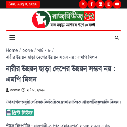
Skip
Sun, Aug 9, 2026
Twitter
Facebook
LinkedIn
Instagram
youtu
to
content
Home
২০২৬
মার্চ
৮
নারীর উন্নয়ন ছাড়া দেশের উন্নয়ন সম্ভব নয় : এমপি মিলন
নারীর উন্নয়ন ছাড়া দেশের উন্নয়ন সম্ভব নয় :
এমপি মিলন
admin
মার্চ ৮, ২০২৬
পবা উপজেলা পরিষদ মিলনায়তনে আয়োজিত আন্তর্জাতিক নারী দিবস উদযাপন অনুষ্ঠানে প্রধান অতিথি সংসদ সদস্য এ্যাড. শফিকুল হক মিলন।
স্টাফ রিপোর্টার :
রাজশাহী-৩ (পবা-মোহনপুর) সংসদ সদস্য এ্যাড.