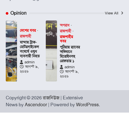
Opinion
View All
অপরাধ
দেশের খবর
রাজশাহী
রাজশাহী
রাজশাহীর
খবর
মান্দায় ট্রাক-
মোটরসাইকেল
পুঠিয়ায় র‍্যাবের
সংঘর্ষে ওষুধ
অভিযানে
ব্যবসায়ী নিহত
হিরোইনসহ
গ্রেফতার ১
admin
আগস্ট ৯,
admin
২০২৬
আগস্ট ৯,
২০২৬
Copyright © 2026
রাজনিউজ
| Extensive
News by
Ascendoor
| Powered by
WordPress
.