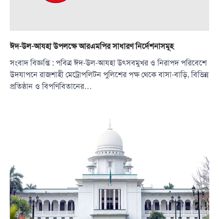
ঈদ-উল-আযহা উপলক্ষে আরএমপির সাধারণ নির্দেশনাসমূহ
সংবাদ বিজ্ঞপ্তি : পবিত্র ঈদ-উল-আযহা উৎসবমুখর ও নিরাপদ পরিবেশে
উদযাপনে রাজশাহী মেট্রোপলিটন পুলিশের পক্ষ থেকে বাসা-বাড়ি, বিভিন্ন
প্রতিষ্ঠান ও বিপণিবিতানের…