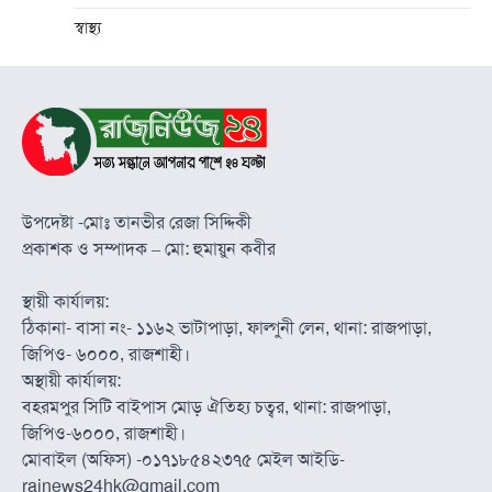
স্বাস্থ্য
উপদেষ্টা -মোঃ তানভীর রেজা সিদ্দিকী
প্রকাশক ও সম্পাদক – মো: হুমায়ুন কবীর
স্থায়ী কার্যালয়:
ঠিকানা- বাসা নং- ১১৬২ ভাটাপাড়া, ফাল্গুনী লেন, থানা: রাজপাড়া,
জিপিও- ৬০০০, রাজশাহী।
অস্থায়ী কার্যালয়:
বহরমপুর সিটি বাইপাস মোড় ঐতিহ্য চত্বর, থানা: রাজপাড়া,
জিপিও-৬০০০, রাজশাহী।
মোবাইল (অফিস) -০১৭১৮৫৪২৩৭৫ মেইল আইডি-
rajnews24hk@gmail.com