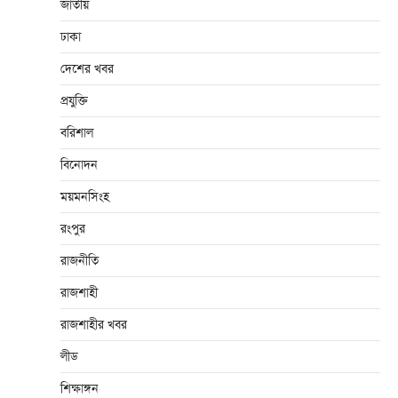
জাতীয়
ঢাকা
দেশের খবর
প্রযুক্তি
বরিশাল
বিনোদন
ময়মনসিংহ
রংপুর
রাজনীতি
রাজশাহী
রাজশাহীর খবর
লীড
শিক্ষাঙ্গন