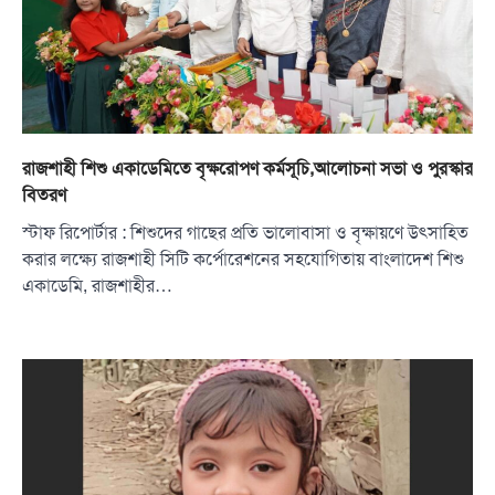
রাজশাহী শিশু একাডেমিতে বৃক্ষরোপণ কর্মসূচি,আলোচনা সভা ও পুরস্কার
বিতরণ
স্টাফ রিপোর্টার : শিশুদের গাছের প্রতি ভালোবাসা ও বৃক্ষায়ণে উৎসাহিত
করার লক্ষ্যে রাজশাহী সিটি কর্পোরেশনের সহযোগিতায় বাংলাদেশ শিশু
একাডেমি, রাজশাহীর…