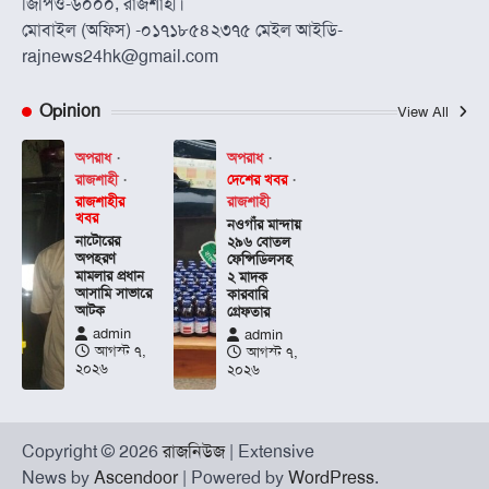
জিপিও-৬০০০, রাজশাহী।
মোবাইল (অফিস) -০১৭১৮৫৪২৩৭৫ মেইল আইডি-
rajnews24hk@gmail.com
Opinion
View All
অপরাধ
অপরাধ
দেশের খবর
রাজশাহী
রাজশাহী
রাজশাহীর
খবর
নওগাঁর মান্দায়
নাটোরের
২৯৬ বোতল
অপহরণ
ফেন্সিডিলসহ
মামলার প্রধান
২ মাদক
আসামি সাভারে
কারবারি
আটক
গ্রেফতার
admin
admin
আগস্ট ৭,
আগস্ট ৭,
২০২৬
২০২৬
Copyright © 2026
রাজনিউজ
| Extensive
News by
Ascendoor
| Powered by
WordPress
.