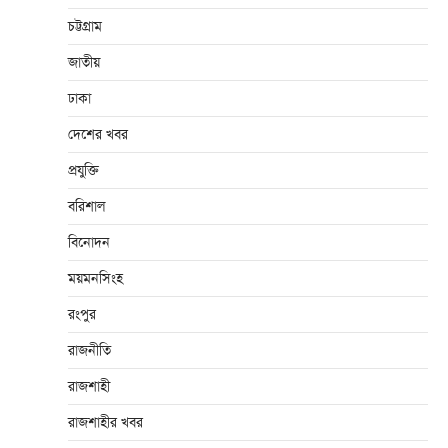
চট্টগ্রাম
জাতীয়
ঢাকা
দেশের খবর
প্রযুক্তি
বরিশাল
বিনোদন
ময়মনসিংহ
রংপুর
রাজনীতি
রাজশাহী
রাজশাহীর খবর