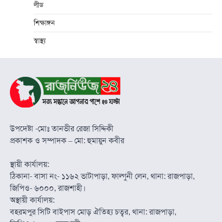
লীড
শিক্ষাঙ্গন
স্বাস্থ্য
উপদেষ্টা -মোঃ তানভীর রেজা সিদ্দিকী
প্রকাশক ও সম্পাদক – মো: হুমায়ুন কবীর
স্থায়ী কার্যালয়:
ঠিকানা- বাসা নং- ১১৬২ ভাটাপাড়া, ফাল্গুনী লেন, থানা: রাজপাড়া,
জিপিও- ৬০০০, রাজশাহী।
অস্থায়ী কার্যালয়:
বহরমপুর সিটি বাইপাস মোড় ঐতিহ্য চত্বর, থানা: রাজপাড়া,