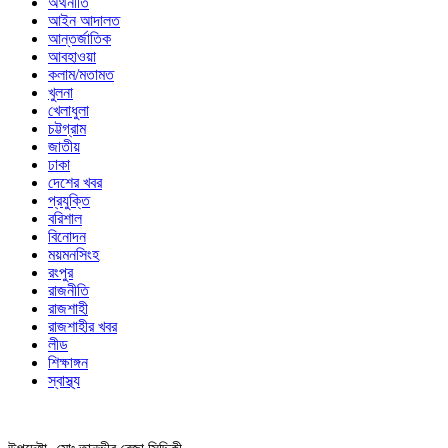
অর্থনীতি
আইন আদালত
আন্তর্জাতিক
আবহাওয়া
কলাম/মতামত
খুলনা
খেলাধুলা
চট্টগ্রাম
জাতীয়
ঢাকা
দেশের খবর
প্রযুক্তি
বরিশাল
বিনোদন
ময়মনসিংহ
রংপুর
রাজনীতি
রাজশাহী
রাজশাহীর খবর
লীড
শিক্ষাঙ্গন
স্বাস্থ্য