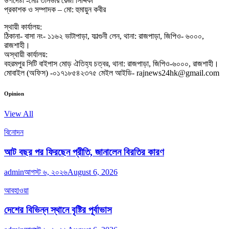
উপদেষ্টা -মোঃ তানভীর রেজা সিদ্দিকী
প্রকাশক ও সম্পাদক – মো: হুমায়ুন কবীর
স্থায়ী কার্যালয়:
ঠিকানা- বাসা নং- ১১৬২ ভাটাপাড়া, ফাল্গুনী লেন, থানা: রাজপাড়া, জিপিও- ৬০০০,
রাজশাহী।
অস্থায়ী কার্যালয়:
বহরমপুর সিটি বাইপাস মোড় ঐতিহ্য চত্বর, থানা: রাজপাড়া, জিপিও-৬০০০, রাজশাহী।
মোবাইল (অফিস) -০১৭১৮৫৪২৩৭৫ মেইল আইডি- rajnews24hk@gmail.com
Opinion
View All
বিনোদন
আট বছর পর ফিরছেন প্রীতি, জানালেন বিরতির কারণ
admin
আগস্ট ৬, ২০২৬
August 6, 2026
আবহাওয়া
দেশের বিভিন্ন স্থানে বৃষ্টির পূর্বাভাস