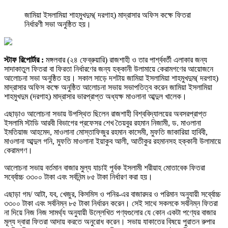
জামিয়া ইসলামিয়া শাহমুখদুম( দরগাহ) মাদ্রাসার অফিস কক্ষে ফিতরা
নির্ধারণী সভা অনুষ্ঠিত হয়।
স্টাফ রিপোর্টার :
মঙ্গলবার (২৪ ফেব্রুয়ারি) রাজশাহী ও তার পার্শ্ববর্তী এলাকার জন্য
সাদাকাতুল ফিতরা বা ফিরতা নির্ধারণের জন্য হক্কানী উলামায়ে কেরামগণের আয়োজনে
আলোচনা সভা অনুষ্ঠিত হয়। সকাল সাড়ে দশটায় জামিয়া ইসলামিয়া শাহমুখদুম( দরগাহ)
মাদ্রাসার অফিস কক্ষে অনুষ্ঠিত আলোচনা সভায় সভাপতিত্ব করেন জামিয়া ইসলামিয়া
শাহমুখদুম (দরগাহ) মাদ্রাসার ভারপ্রাপ্ত অধ্যক্ষ মাওলানা আব্দুল খালেক।
এছাড়াও আলোচনা সভায় উপস্থিত ছিলেন রাজশাহী বিশ্ববিদ্যালয়ের অবসরপ্রাপ্ত
ইসলামি স্টাডি আরবী বিভাগের প্রফেসর শেখ তৈয়বুর রহমান নিজামী, ড. মাওলানা
ইমতিয়াজ আহমেদ, মাওলানা মোস্তাফিজুর রহমান কাসেমী, মুফতি জাকারিয়া হাবিবী,
মাওলানা আব্দুল গনি, মুফতি মাওলানা ইয়াকুব আলী, আতীকুর রহমানসহ হক্কানী উলামায়ে
কেরামগণ।
আলোচনা সভায় বর্তমান বাজার মুল্য যাচাই পূর্বক ইসলামী শরীয়াহ মোতাবেক ফিতরা
সর্ব্বোচ্চ ৩৩০০ টাকা এবং সর্বনিন্ম ৮৫ টাকা নির্ধারণ করা হয়।
এছাড়া গম/ আটা, যব, খেজুর, কিসমিস ও পনির-এর বাজারদর ও পরিমান অনুযায়ী সর্ব্বোচ্চ
৩৩০০ টাকা এবং সর্বনিম্ন ৮৫ টাকা নির্ধারন করেন। সেই সাথে সকলকে সর্বনিম্ন ফিতরা
না দিয়ে নিজ নিজ সামর্থ্য অনুযায়ী উল্লেখিত পণ্যগুলোর যে কোন একটা পণ্যের বাজার
মূল্য দ্বারা ফিতরা আদায় করতে অনুরোধ করেন। সভায় যাকাতের বিষয়ে পুরাতন রুপার