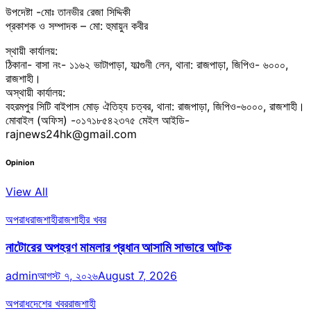
উপদেষ্টা -মোঃ তানভীর রেজা সিদ্দিকী
প্রকাশক ও সম্পাদক – মো: হুমায়ুন কবীর
স্থায়ী কার্যালয়:
ঠিকানা- বাসা নং- ১১৬২ ভাটাপাড়া, ফাল্গুনী লেন, থানা: রাজপাড়া, জিপিও- ৬০০০,
রাজশাহী।
অস্থায়ী কার্যালয়:
বহরমপুর সিটি বাইপাস মোড় ঐতিহ্য চত্বর, থানা: রাজপাড়া, জিপিও-৬০০০, রাজশাহী।
মোবাইল (অফিস) -০১৭১৮৫৪২৩৭৫ মেইল আইডি-
rajnews24hk@gmail.com
Opinion
View All
অপরাধ
রাজশাহী
রাজশাহীর খবর
নাটোরের অপহরণ মামলার প্রধান আসামি সাভারে আটক
admin
আগস্ট ৭, ২০২৬
August 7, 2026
অপরাধ
দেশের খবর
রাজশাহী