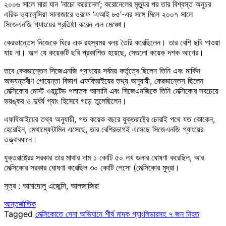
২০০৬ সালে মারা যান ‘নাচো করোনেল’; করোনেলের মৃত্যুর পর তার বিশ্বস্ত অনুচর
এরিক ভ্যালেন্সিয়া সালাজারে ওরফে ‘এআই ৮৫’-এর সঙ্গে মিলে ২০০৭ সালে
সিজেএনজি গ্যাংয়ের প্রতিষ্ঠা করেন এল মেঞ্চো।
কেরভান্তেস নিজেকে ঘিরে এক রহস্যময় বলয় তৈরি করেছিলেন। তার বেশি ছবি পাওয়া
যায় না। অল্প যে কয়েকটি ছবি প্রকাশিত হয়েছে, সেগুলো কয়েক দশক আগের।
তবে কেরভান্তেন সিজেএনজি গ্যাংয়ের সর্বময় কর্তৃত্বে ছিলেন তিনি এবং মার্কিন
অভ্যন্তরীণ গোয়েন্তা বিভাগ এফবিআইয়ের তথ্য অনুযায়ী, কেরভান্তেস ছিলেন
মেক্সিকোর মোস্ট ওয়ান্টেড পলাতক আসামি এবং সিজেএনজিকে তিনি মেক্সিকোর সবচেয়ে
ভয়ঙ্কর ও দুর্ধর্ষ গ্যাং হিসেবে গড়ে তুলেছিলেন।
এফবিআইয়ের তথ্য অনুযায়ী, গত কয়েক বছরে যুক্তরাষ্ট্রে চোরাই পথে যত কোকেন,
হেরোইন, মেথাম্ফেটামিন এসেছে, তার বেশিরভাগই এসেছে সিজেএনজি গ্যাংয়ের
তত্ত্বাবধানে।
যুক্তরাষ্ট্রের সরকার তার মাথার দাম ১ কোটি ৫০ লখ ডলার ঘোষণা করেছিল, আর
মেক্সিকোর সরকার ঘোষণা করেছিল ৩০ কোটি পেসো (মেক্সিকোর মুদ্রা।
সূত্র : আনাদোলু এজেন্সি, আলজাজিরা
আন্তর্জাতিক
Tagged
মেক্সিকোতে সেনা অভিযানে শীর্ষ মাদক গ্যাংলিডারসহ ৭ জন নিহত