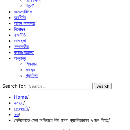
ময়মনসিংহ
সিলেট
আন্তর্জাতিক
অর্থনীতি
আইন আদালত
বিনোদন
রাজনীতি
খেলাধুলা
সম্পাদকীয়
কলাম/মতামত
অন্যান্য
শিক্ষাঙ্গন
স্বাস্থ্য
প্রযুক্তি
Search for:
Home
২০২৬
ফেব্রুয়ারি
২৩
মেক্সিকোতে সেনা অভিযানে শীর্ষ মাদক গ্যাংলিডারসহ ৭ জন নিহত