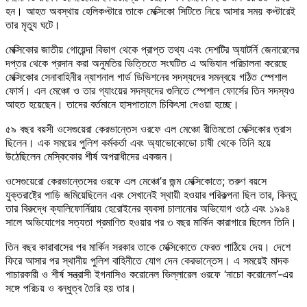
হন। আহত অবস্থায় হেলিকপ্টারে তাকে মেক্সিকো সিটিতে নিয়ে আসার সময় কপ্টারেই
তার মৃত্যু ঘটে।
মেক্সিকোর জাতীয় গোয়েন্দা বিভাগ থেকে প্রাপ্ত তথ্য এবং দেশটির অ্যাটর্নি জেনারেলের
দপ্তর থেকে প্রদান করা অনুমতির ভিত্তিতে সংঘটিত এ অভিযান পরিচালনা করেছে
মেক্সিকোর সেনাবাহিনীর ন্যাশনাল গার্ড ডিভিশনের সদস্যদের সমন্বয়ে গঠিত স্পেশাল
ফোর্স। এল মেঞ্চো ও তার গ্যাংয়ের সদস্যদের গুলিতে স্পেশাল ফোর্সের তিন সদস্যও
আহত হয়েছেন। তাদের বর্তমানে হাসপাতালে চিকিৎসা দেওয়া হচ্ছে।
৫৯ বছর বয়সী ওসেগুয়েরা কেরভান্তেস ওরফে এল মেঞ্চো রীতিমতো মেক্সিকোর ত্রাস
ছিলেন। এক সময়ের পুলিশ কর্মকর্তা এবং অ্যাভোকোডো চাষী থেকে তিনি হয়ে
উঠেছিলেন মেস্কিকোর শীর্ষ অপরাধীদের একজন।
ওসেগুয়েরো কেরভান্তেসের ওরফে এল মেঞ্চো’র জন্ম মেক্সিকোতে; তরুণ বয়সে
যুক্তরাষ্ট্রে পাড়ি জমিয়েছিলেন এবং সেখানেই স্থায়ী হওয়ার পরিকল্পনা ছিল তার, কিন্তু
তার বিরুদ্ধে ক্যালিফোর্নিয়ায় হেরোইনের ব্যবসা চালানোর অভিযোগ ওঠে এবং ১৯৯৪
সালে অভিযোগের সত্যতা প্রমাণিত হওয়ার পর ৩ বছর মার্কিন কারাগারে ছিলেন তিনি।
তিন বছর কারাবাসের পর মার্কিন সরকার তাকে মেক্সিকোতে ফেরত পাঠিয়ে দেয়। দেশে
ফিরে আসার পর স্থানীয় পুলিশ বাহিনীতে যোগ দেন কেরভান্তেস। এ সময়েই মাদক
পাচারকারী ও শীর্ষ সন্ত্রাসী ইগনাসিও করোনেল ভিল্লারেল ওরফে ‘নাচো করোনেল’-এর
সঙ্গে পরিচয় ও বন্ধুত্ব তৈরি হয় তার।