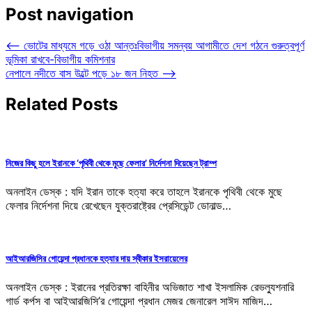
Post navigation
⟵
ভোটের মাধ্যমে গড়ে ওঠা আন্তঃবিভাগীয় সমন্বয় আগামীতে দেশ গঠনে গুরুত্বপূর্ণ
ভূমিকা রাখবে-বিভাগীয় কমিশনার
নেপালে নদীতে বাস উল্টে পড়ে ১৮ জন নিহত
⟶
Related Posts
নিজের কিছু হলে ইরানকে ‘পৃথিবী থেকে মুছে ফেলার’ নির্দেশনা দিয়েছেন ট্রাম্প
অনলাইন ডেস্ক : যদি ইরান তাকে হত্যা করে তাহলে ইরানকে পৃথিবী থেকে মুছে
ফেলার নির্দেশনা দিয়ে রেখেছেন যুক্তরাষ্ট্রের প্রেসিডেন্ট ডোনাল্ড…
আইআরজিসির গোয়েন্দা প্রধানকে হত্যার দায় স্বীকার ইসরায়েলের
অনলাইন ডেস্ক : ইরানের প্রতিরক্ষা বাহিনীর অভিজাত শাখা ইসলামিক রেভল্যুশনারি
গার্ড কর্পস বা আইআরজিসি’র গোয়েন্দা প্রধান মেজর জেনারেল সাঈদ মাজিদ…