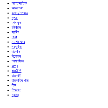
আন্তর্জাতিক
আবহাওয়া
কলাম/মতামত
খুলনা
খেলাধুলা
চট্টগ্রাম
জাতীয়
ঢাকা
দেশের খবর
প্রযুক্তি
বরিশাল
বিনোদন
ময়মনসিংহ
রংপুর
রাজনীতি
রাজশাহী
রাজশাহীর খবর
লীড
শিক্ষাঙ্গন
স্বাস্থ্য