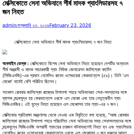
মেক্সিকোতে সেনা অভিযানে শীর্ষ মাদক গ্যাংলিডারসহ ৭
জন নিহত
admin
ফেব্রুয়ারি ২৩, ২০২৬
February 23, 2026
মেক্সিকোতে সেনা অভিযানে শীর্ষ মাদক গ্যাংলিডারসহ ৭ জন নিহত
অনলাইন ডেস্ক :
মেক্সিকোতে বিশেষ সেনা অভিযানে নিহত হয়েছেন দেশটির অন্যতম
শীর্ষ সন্ত্রাসী ও মাদক পাচারকারী গ্যাং নিউজ জেনারেশন জালিস্কো কার্টেল
(সিজিএনজি)-এর প্রধান নেমেসিও রুবেন ওসেগুয়েরা কেরভান্তেস (৫৯)। তিনি ‘এল
মেঞ্চো’ নামেই বেশি পরিচিত ছিলেন।
গতকাল রোববার জালিস্কো রাজ্যের টাপালপা শহরে অভিযানরত সেনা-সদস্যদের সঙ্গে
ব্যাপক বন্দুকযুদ্ধ হয় কেরভান্তেস ওরফে এল মেঞ্চো এবং তার নেতৃত্বাধীন গ্যাং
সিজিএনজির। এই যুদ্ধে নিহত হয়েছেন এল মেঞ্চোসহ তার গ্যাং-এর ৭ জন।
মেক্সিকোর প্রতিরক্ষা মন্ত্রণালয় থেকে দেওয়া এক বিবৃতিতে বলা হয়েছে, “আজ রোববার
জালিস্কো রাজ্যের টাপালপা শহরে পরিচালিত সেনা অভিযানের সময় সেনাসদস্যদের সঙ্গে
বন্দুকযুদ্ধে সিজিএনজি অপরাধী গ্যাংয়ের চারজন ঘটনাস্থলেই নিহত হন এবং গ্যাংলিডার
নেমেসিও রুবেন ওসেগেুয়েরা কেরভান্তেস ওরফে এল মেঞ্চোসহ ৩ জন গুরুতর আহত