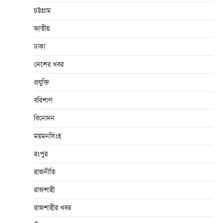
চট্টগ্রাম
জাতীয়
ঢাকা
দেশের খবর
প্রযুক্তি
বরিশাল
বিনোদন
ময়মনসিংহ
রংপুর
রাজনীতি
রাজশাহী
রাজশাহীর খবর