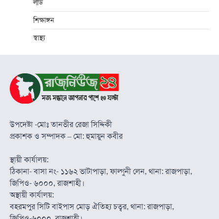
লীড
শিক্ষাঙ্গন
স্বাস্থ্য
উপদেষ্টা -মোঃ তানভীর রেজা সিদ্দিকী
প্রকাশক ও সম্পাদক – মো: হুমায়ুন কবীর
স্থায়ী কার্যালয়:
ঠিকানা- বাসা নং- ১১৬২ ভাটাপাড়া, ফাল্গুনী লেন, থানা: রাজপাড়া,
জিপিও- ৬০০০, রাজশাহী।
অস্থায়ী কার্যালয়:
বহরমপুর সিটি বাইপাস মোড় ঐতিহ্য চত্বর, থানা: রাজপাড়া,
জিপিও-৬০০০, রাজশাহী।