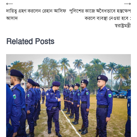
Post
⟵
⟶
দায়িত্ব গ্রহণ করলেন রেহান আসিফ
পুলিশের কাজে অবৈধভাবে হস্তক্ষেপ
navigation
আসাদ
করলে ব্যবস্থা নেওয়া হবে :
স্বরাষ্ট্রমন্ত্রী
Related Posts