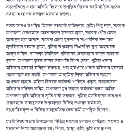
সভাপতিত্বে প্রধান অতিথি হিসেবে উপস্থিত ছিলেন নবনির্বাচিত সংসদ
সদস্য অধ্যাপক নজরুল ইসলাম মন্ডল।
সভায় আরও উপস্থিত ছিলেন সহকারী কমিশনার (ভূমি) শিবু দাস, সাবেক
উপজেলা চেয়ারম্যান আনোয়ারুল ইসলাম জুম্মা, সাবেক পৌর মেয়র
আসাদুল হক আসাদ, সাবেক জেলা যুবদলের সাংগঠনিক সম্পাদক
জুলফিকার রহমান ভুট্টো, পুঠিয়া উপজেলা বিএনপির যুগ্ম আহবায়ক
আব্দুর রাকিব, বানেশ্বর ইউনিয়ন পরিষদের চেয়ারম্যান আব্দুর রাজ্জাক
দুলাল, উপজেলা কৃষক দলের সভাপতি রিপন রেজা, পুঠিয়া থানার
অফিসার ইনচার্জ ফরিদুল ইসলাম, পবা হাইওয়ে থানার অফিসার ইনচার্জ
মোজাম্মেল হক কাজী, উপজেলা মাধ্যমিক শিক্ষা অফিসার লাইলা
আখতার জাহান, মহিলা বিষয়ক কর্মকর্তা শাহিনুর খাতুন, সমাজসেবা
অফিসার রবিউল করিম, উপজেলা যুব উন্নয়ন কর্মকর্তা রুহুল আমিন,
উপজেলা কৃষি অফিসার স্মৃতি রানী সরকার, পুঠিয়া ইউনিয়নের ভারপ্রাপ্ত
চেয়ারম্যান সাহাবুলসহ উপজেলার বিভিন্ন দপ্তরের কর্মকর্তা,
সাংবাদিকবৃন্দ ও বিভিন্ন রাজনৈতিক নেতাকর্মী উপস্থিত ছিলেন।
মতবিনিময় সভায় উপজেলার বিভিন্ন দপ্তরের চলমান কার্যক্রম, সমস্যা ও
সম্ভাবনা নিয়ে আলোচনা হয়। শিক্ষা, স্বাস্থ্য, কৃষি, ভূমি ব্যবস্থাপনা,