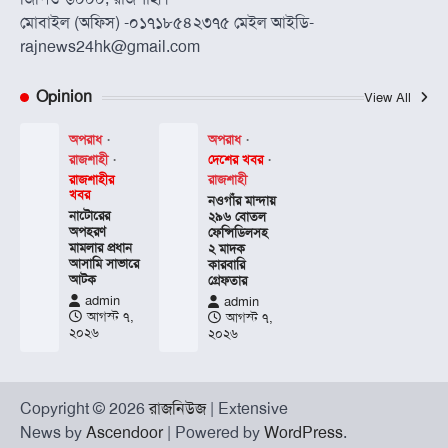
মোবাইল (অফিস) -০১৭১৮৫৪২৩৭৫ মেইল আইডি-
rajnews24hk@gmail.com
Opinion
View All
অপরাধ
অপরাধ
দেশের খবর
রাজশাহী
রাজশাহী
রাজশাহীর
খবর
নওগাঁর মান্দায়
নাটোরের
২৯৬ বোতল
অপহরণ
ফেন্সিডিলসহ
মামলার প্রধান
২ মাদক
আসামি সাভারে
কারবারি
আটক
গ্রেফতার
admin
admin
আগস্ট ৭,
আগস্ট ৭,
২০২৬
২০২৬
Copyright © 2026
রাজনিউজ
| Extensive
News by
Ascendoor
| Powered by
WordPress
.