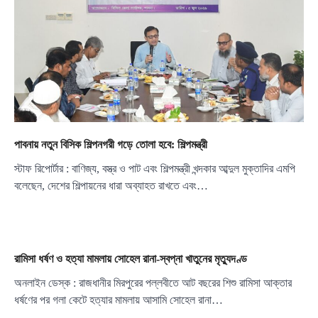
পাবনায় নতুন বিসিক শিল্পনগরী গড়ে তোলা হবে: শিল্পমন্ত্রী
স্টাফ রিপোর্টার : বাণিজ্য, বস্ত্র ও পাট এবং শিল্পমন্ত্রী খন্দকার আব্দুল মুক্তাদির এমপি
বলেছেন, দেশের শিল্পায়নের ধারা অব্যাহত রাখতে এবং…
রামিসা ধর্ষণ ও হত্যা মামলায় সোহেল রানা-স্বপ্না খাতুনের মৃত্যুদণ্ড
অনলাইন ডেস্ক : রাজধানীর মিরপুরের পল্লবীতে আট বছরের শিশু রামিসা আক্তার
ধর্ষণের পর গলা কেটে হত্যার মামলায় আসামি সোহেল রানা…