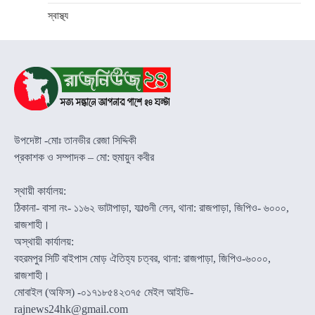
স্বাস্থ্য
উপদেষ্টা -মোঃ তানভীর রেজা সিদ্দিকী
প্রকাশক ও সম্পাদক – মো: হুমায়ুন কবীর
স্থায়ী কার্যালয়:
ঠিকানা- বাসা নং- ১১৬২ ভাটাপাড়া, ফাল্গুনী লেন, থানা: রাজপাড়া, জিপিও- ৬০০০,
রাজশাহী।
অস্থায়ী কার্যালয়:
বহরমপুর সিটি বাইপাস মোড় ঐতিহ্য চত্বর, থানা: রাজপাড়া, জিপিও-৬০০০,
রাজশাহী।
মোবাইল (অফিস) -০১৭১৮৫৪২৩৭৫ মেইল আইডি-
rajnews24hk@gmail.com