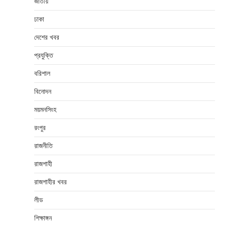
জাতীয়
ঢাকা
দেশের খবর
প্রযুক্তি
বরিশাল
বিনোদন
ময়মনসিংহ
রংপুর
রাজনীতি
রাজশাহী
রাজশাহীর খবর
লীড
শিক্ষাঙ্গন