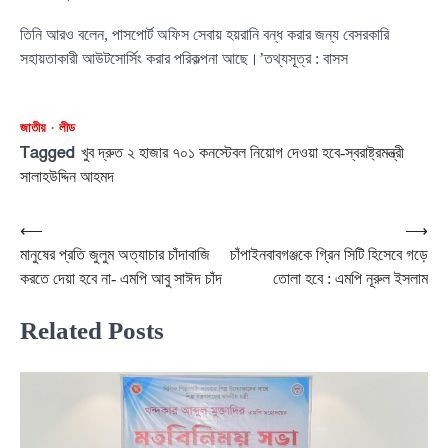
তিনি আরও বলেন, পাসপোর্ট অফিস সেবায় হয়রানি বন্ধ করার জন্য বেসরকারি
সহায়তাকারী আউটসোর্সিং করার পরিকল্পনা আছে।’তথ্যসূত্র : বাসস
জাতীয়
লীড
Tagged
খুব দ্রুত ২ হাজার ৭০১ কনস্টেবল নিয়োগ দেওয়া হবে-স্বরাষ্ট্রমন্ত্রী
সালাহউদ্দিন আহমদ
Post
⟵
⟶
মানুষের প্রতি জুলুম অত্যাচার চাঁদাবাজি
চাঁপাইনবাবগঞ্জকে গ্রিন সিটি হিসেবে গড়ে
navigation
করতে দেয়া হবে না- এমপি আবু সাঈদ চাঁদ
তোলা হবে : এমপি নূরুল ইসলাম
Related Posts