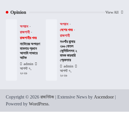
Opinion
View All
অপরাধ
অপরাধ
দেশের খবর
রাজশাহী
রাজশাহী
রাজশাহীর খবর
নওগাঁর মান্দায়
নাটোরের অপহরণ
২৯৬ বোতল
মামলার প্রধান
ফেন্সিডিলসহ ২
আসামি সাভারে
মাদক কারবারি
আটক
গ্রেফতার
admin
admin
আগস্ট ৭,
আগস্ট ৭,
২০২৬
২০২৬
Copyright © 2026
রাজনিউজ
| Extensive News by
Ascendoor
|
Powered by
WordPress
.