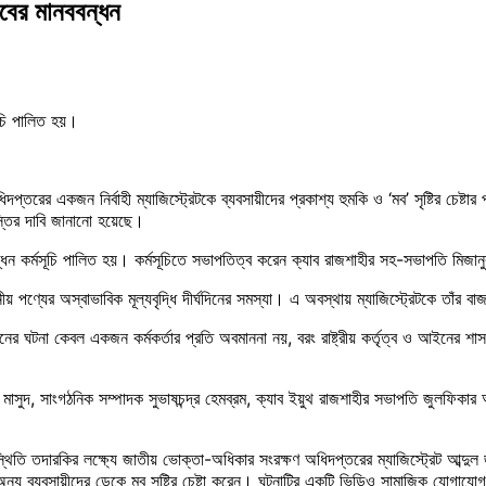
াবের মানববন্ধন
ূচি পালিত হয়।
ের একজন নির্বাহী ম্যাজিস্ট্রেটকে ব্যবসায়ীদের প্রকাশ্য হুমকি ও ‘মব’ সৃষ্টির চেষ্ট
াস্তির দাবি জানানো হয়েছে।
্ধন কর্মসূচি পালিত হয়। কর্মসূচিতে সভাপতিত্ব করেন ক্যাব রাজশাহীর সহ-সভাপতি মিজান
 পণ্যের অস্বাভাবিক মূল্যবৃদ্ধি দীর্ঘদিনের সমস্যা। এ অবস্থায় ম্যাজিস্ট্রেটকে তাঁর ব
নের ঘটনা কেবল একজন কর্মকর্তার প্রতি অবমাননা নয়, বরং রাষ্ট্রীয় কর্তৃত্ব ও আইনের 
ম মাসুদ, সাংগঠনিক সম্পাদক সুভাষচন্দ্র হেমব্রম, ক্যাব ইয়ুথ রাজশাহীর সভাপতি জুলফ
স্থিতি তদারকির লক্ষ্যে জাতীয় ভোক্তা-অধিকার সংরক্ষণ অধিদপ্তরের ম্যাজিস্ট্রেট আব্
ং অন্য ব্যবসায়ীদের ডেকে মব সৃষ্টির চেষ্টা করেন। ঘটনাটির একটি ভিডিও সামাজিক যোগায