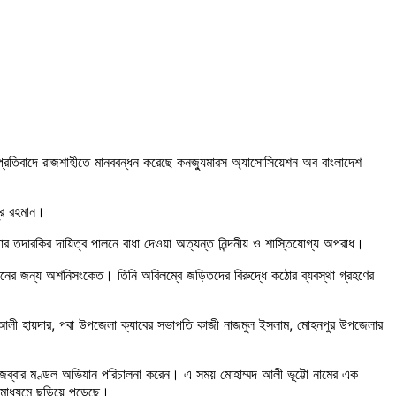
ার প্রতিবাদে রাজশাহীতে মানববন্ধন করেছে কনজ্যুমারস অ্যাসোসিয়েশন অব বাংলাদেশ
ুর রহমান।
াজার তদারকির দায়িত্ব পালনে বাধা দেওয়া অত্যন্ত নিন্দনীয় ও শাস্তিযোগ্য অপরাধ।
শাসনের জন্য অশনিসংকেত। তিনি অবিলম্বে জড়িতদের বিরুদ্ধে কঠোর ব্যবস্থা গ্রহণের
িকার আলী হায়দার, পবা উপজেলা ক্যাবের সভাপতি কাজী নাজমুল ইসলাম, মোহনপুর উপজেলার
দুল জব্বার মণ্ডল অভিযান পরিচালনা করেন। এ সময় মোহাম্মদ আলী ভূট্টো নামের এক
োগমাধ্যমে ছড়িয়ে পড়েছে।