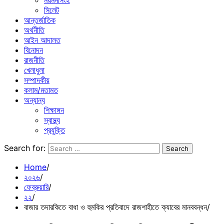
ময়মনসিংহ
সিলেট
আন্তর্জাতিক
অর্থনীতি
আইন আদালত
বিনোদন
রাজনীতি
খেলাধুলা
সম্পাদকীয়
কলাম/মতামত
অন্যান্য
শিক্ষাঙ্গন
স্বাস্থ্য
প্রযুক্তি
Search for:
Home
২০২৬
ফেব্রুয়ারি
২২
বাজার তদারকিতে বাধা ও হুমকির প্রতিবাদে রাজশাহীতে ক্যাবের মানববন্ধন