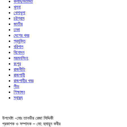
কলাম/মতামত
খুলনা
খেলাধুলা
চট্টগ্রাম
জাতীয়
ঢাকা
দেশের খবর
প্রযুক্তি
বরিশাল
বিনোদন
ময়মনসিংহ
রংপুর
রাজনীতি
রাজশাহী
রাজশাহীর খবর
লীড
শিক্ষাঙ্গন
স্বাস্থ্য
উপদেষ্টা -মোঃ তানভীর রেজা সিদ্দিকী
প্রকাশক ও সম্পাদক – মো: হুমায়ুন কবীর