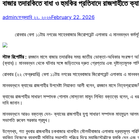
বাজার তদারকিতে বাধা ও হুমকির প্রতিবাদে রাজশাহীতে ক্য
admin
ফেব্রুয়ারি ২২, ২০২৬
February 22, 2026
রোববার বেলা ১১টায় নগরের সাহেববাজার জিরোপয়েন্ট এলাকায় এ মানববন্ধন কর্মস
স্টাফ রিপোর্টার :
রমজান মাসে বাজার তদারকির সময় জাতীয় ভোক্তা-অধিকার সংরক্ষণ অধিদপ্তর
(ক্যাব)। মানববন্ধন থেকে ঘটনার সঙ্গে জড়িতদের দ্রুত গ্রেপ্তার এবং দৃষ্টান্তমূলক শ
রোববার (২২ ফেব্রুয়ারি) বেলা ১১টায় নগরের সাহেববাজার জিরোপয়েন্ট এলাকায় এ মানববন
মানববন্ধনে ক্যাবের রাজশাহীর উপদেষ্টা লিয়াকত আলী বলেন, রমজান মাসে নিত্যপ্রয়োজনীয়
ক্যাবের রাজশাহীর সাধারণ সম্পাদক গোলাম মোস্তফা মামুন লিখিত বক্তব্যে বলেন, এ ধর
দাবি জানান।
মানববন্ধনে আরও বক্তব্য দেন- ক্যাবের রাজশাহীর যুগ্ম সাধারণ সম্পাদক মাহমুদুল আল
সভাপতি রুবেল সরকার প্রমুখ।
উল্লেখ্য, গত বুধবার রাজধানীর চকবাজার থানাধীন মৌলভীবাজার এলাকায় দ্রব্যমূল্য পরি
ব্যক্তি নিজেকে ব্যবসায়ী সমিতির সভাপতি পরিচয় দিয়ে ম্যাজিস্ট্রেটকে হুমকি দেন এব