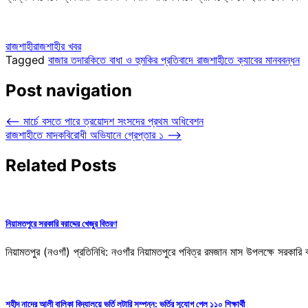
রাজশাহী
রাজশাহীর খবর
Tagged
বাজার তদারকিতে বাধা ও হুমকির প্রতিবাদে রাজশাহীতে ক্যাবের মানববন্ধন
Post navigation
⟵
মার্চে বসতে পারে ত্রয়োদশ সংসদের প্রথম অধিবেশন
রাজশাহীতে মাদকবিরোধী অভিযানে গ্রেপ্তার ১
⟶
Related Posts
নিয়ামতপুরে সরকারি বরাদ্দের খেজুর বিতরণ
নিয়ামতপুর (নওগাঁ) প্রতিনিধি: নওগাঁর নিয়ামতপুরে পবিত্র রমজান মাস উপলক্ষে সরকারি
শহীদ নাদের আলী বালিকা বিদ্যালয়ে ভর্তি লটারি সম্পন্ন: ভর্তির সুযোগ পেল ১১০ শিক্ষার্থী