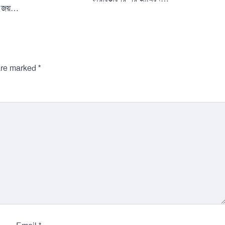
তে জয়…
*
 are marked