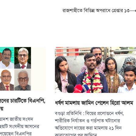
রাজশাহীতে বিভিন্ন অপরাধে গ্রেপ্তার ১৩
নের চারটিতে বিএনপি,
ধর্ষণ মামলায় জামিন পেলেন হিরো আলম
জয়
বগুড়া প্রতিনিধি : বিয়ের প্রলোভনে ধর্ষণ,
ত্রয়োদশ জাতীয় সংসদ
শারীরিক নির্যাতন ও গর্ভপাত ঘটানোর
র ছয়টি সংসদীয় আসনের
অভিযোগে দায়ের করা মামলায় ২১ দিন
 পেয়েছেন বিএনপির
কারাভোগের পর জামিনে…