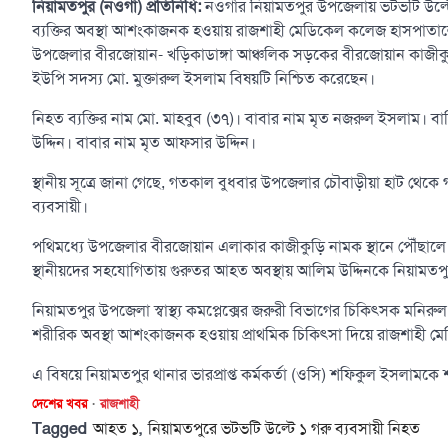
নিয়ামতপুর (নওগাঁ) প্রতিনিধি:
নওগাঁর নিয়ামতপুর উপজেলায় ভটভটি উল্ট
ব্যক্তির অবস্থা আশংকাজনক হওয়ায় রাজশাহী মেডিকেল কলেজ হাসপাতালে 
উপজেলার বীরজোয়ান- খড়িকাডাঙ্গা আঞ্চলিক সড়কের বীরজোয়ান কাজীকুড়ি 
ইউপি সদস্য মো. মুক্তারুল ইসলাম বিষয়টি নিশ্চিত করেছেন।
নিহত ব্যক্তির নাম মো. মাহবুব (৩৭)। বাবার নাম মৃত নজরুল ইসলাম। বা
উদ্দিন। বাবার নাম মৃত আফসার উদ্দিন।
স্থানীয় সূত্রে জানা গেছে, গতকাল বুধবার উপজেলার চৌবাড়ীয়া হাট থেকে
ব্যবসায়ী।
পথিমধ্যে উপজেলার বীরজোয়ান এলাকার কাজীকুড়ি নামক স্থানে পৌঁছালে ভটভ
স্থানীয়দের সহযোগিতায় গুরুতর আহত অবস্থায় আলিম উদ্দিনকে নিয়ামতপুর উ
নিয়ামতপুর উপজেলা স্বাস্থ্য কমপ্লেক্সের জরুরী বিভাগের চিকিৎসক মন
শরীরিক অবস্থা আশংকাজনক হওয়ায় প্রাথমিক চিকিৎসা দিয়ে রাজশাহী ম
এ বিষয়ে নিয়ামতপুর থানার ভারপ্রাপ্ত কর্মকর্তা (ওসি) শফিকুল ইসলা
দেশের খবর
রাজশাহী
Tagged
,
আহত ১
নিয়ামতপুরে ভটভটি উল্টে ১ গরু ব্যবসায়ী নিহত