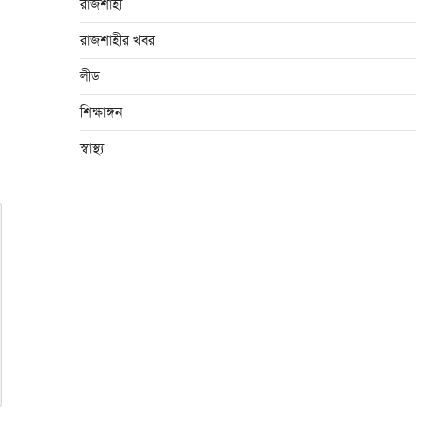
রাজশাহী
রাজশাহীর খবর
লীড
শিক্ষাঙ্গন
স্বাস্থ্য