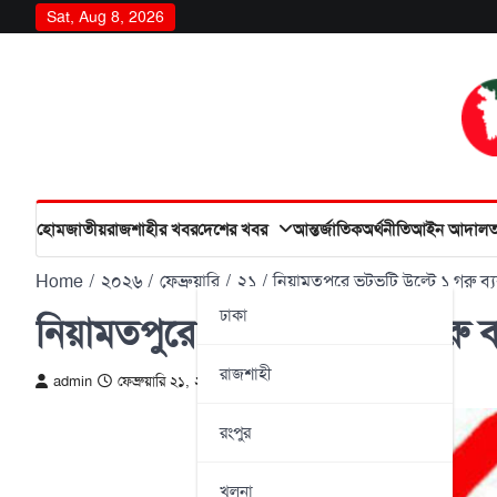
Skip
Sat, Aug 8, 2026
to
content
হোম
জাতীয়
রাজশাহীর খবর
দেশের খবর
আন্তর্জাতিক
অর্থনীতি
আইন আদাল
Home
২০২৬
ফেব্রুয়ারি
২১
নিয়ামতপুরে ভটভটি উল্টে ১ গরু ব
ঢাকা
নিয়ামতপুরে ভটভটি উল্টে ১ গরু 
রাজশাহী
admin
ফেব্রুয়ারি ২১, ২০২৬
রংপুর
খুলনা