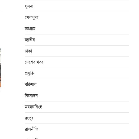
খুলনা
⟶
খেলাধুলা
চট্টগ্রাম
জাতীয়
ঢাকা
দেশের খবর
প্রযুক্তি
বরিশাল
বিনোদন
ময়মনসিংহ
রংপুর
রাজনীতি