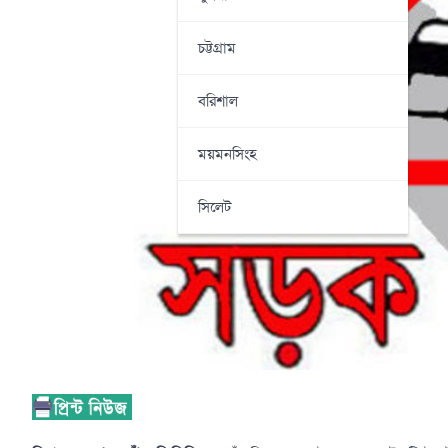
চট্টগ্রাম
বরিশাল
ময়মনসিংহ
সিলেট