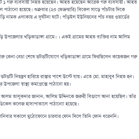
ে ১ গরু ব্যবসায়ী নিহত হয়েছেন। আহত হয়েছেন আরেক গরু ব্যবসায়ী। আহত
পাঠানো হয়েছে। শুক্রবার (২০ ফেব্রুয়ারি) বিকেল সাড়ে পাঁচটার দিকে
নামক এলাকায় এ দুর্ঘটনা ঘটে। পাঁড়ইল ইউনিয়নের পাঁচ নম্বর ওয়ার্ডের
ড়ি উপজেলার খড়িকাডাঙ্গা গ্রামে। । একই গ্রামের আহত ব্যক্তির নাম আলিম
 গরু কেনা-বেচা শেষে ভটভটিযোগে খড়িকাডাঙ্গা গ্রামে ফিরছিলেন কয়েকজন গরু
টি নিয়ন্ত্রণ হারিয়ে রাস্তার পাশে উল্টে যায়। এতে মো. মাহাবুব নিহত হন।
পজেলা স্বাস্থ্য কমপ্লেক্সে পাঠানো হয়।
িরুল আলম তালুকদার জানান, আলিম উদ্দিনকে জরুরী বিভাগে আনা হয়েছিল। তাঁর
েডিকেল কলেজ হাসাপাতালে পাঠানাো হয়েছে।
মকে শনিবার সকালে মুঠোফোনে চারবার ফোন দিলে তিনি ফোন ধরেননি।