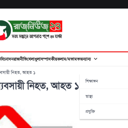
ত
বিনোদন
রাজনীতি
খেলাধুলা
সম্পাদকীয়
কলাম/মতামত
অন্যান্য
্যবসায়ী নিহত, আহত ১
শিক্ষাঙ্গন
ব্যবসায়ী নিহত, আহত ১
স্বাস্থ্য
প্রযুক্তি