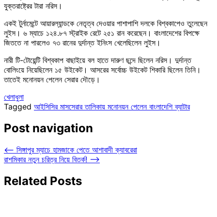
যুক্তরাষ্ট্রের টারা নরিস।
একই টুর্নামেন্টে আয়ারল্যান্ডকে নেতৃত্ব দেওয়ার পাশাপাশি দলকে বিশ্বকাপেও তুলেছেন
লুইস। ৬ ম্যাচে ১২৪.৮৭ স্ট্রাইক রেটে ২৫১ রান করেছেন। বাংলাদেশের বিপক্ষে
জিততে না পারলেও ৭৩ রানের দুর্দান্ত ইনিংস খেলেছিলেন লুইস।
নারী টি-টোয়েন্টি বিশ্বকাপ বাছাইয়ে বল হাতে দারুণ ছন্দে ছিলেন নরিস। দুর্দান্ত
বোলিংয়ে নিয়েছিলেন ১৫ উইকেট। আসরের সর্বোচ্চ উইকেট শিকারি ছিলেন তিনি।
তাতেই মনোনয়ন পেলেন সেরার দৌড়ে।
খেলাধুলা
Tagged
আইসিসির মাসসেরার তালিকায় মনোনয়ন পেলেন বাংলাদেশি ব্যাটার
Post navigation
⟵
সিঙ্গাপুর ম্যাচে হামজাকে পেতে আশাবাদী ক্যাবরেরা
রাশমিকার নতুন চরিত্র নিয়ে বিতর্ক!
⟶
Related Posts