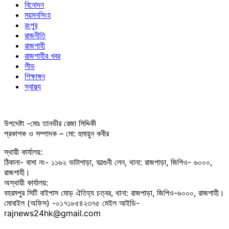
বিনোদন
ময়মনসিংহ
রংপুর
রাজনীতি
রাজশাহী
রাজশাহীর খবর
লীড
শিক্ষাঙ্গন
স্বাস্থ্য
উপদেষ্টা -মোঃ তানভীর রেজা সিদ্দিকী
প্রকাশক ও সম্পাদক – মো: হুমায়ুন কবীর
স্থায়ী কার্যালয়:
ঠিকানা- বাসা নং- ১১৬২ ভাটাপাড়া, ফাল্গুনী লেন, থানা: রাজপাড়া, জিপিও- ৬০০০,
রাজশাহী।
অস্থায়ী কার্যালয়:
বহরমপুর সিটি বাইপাস মোড় ঐতিহ্য চত্বর, থানা: রাজপাড়া, জিপিও-৬০০০, রাজশাহী।
মোবাইল (অফিস) -০১৭১৮৫৪২৩৭৫ মেইল আইডি-
rajnews24hk@gmail.com