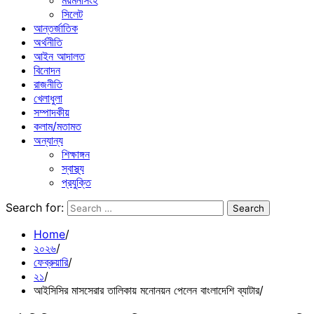
ময়মনসিংহ
সিলেট
আন্তর্জাতিক
অর্থনীতি
আইন আদালত
বিনোদন
রাজনীতি
খেলাধুলা
সম্পাদকীয়
কলাম/মতামত
অন্যান্য
শিক্ষাঙ্গন
স্বাস্থ্য
প্রযুক্তি
Search for:
Home
২০২৬
ফেব্রুয়ারি
২১
আইসিসির মাসসেরার তালিকায় মনোনয়ন পেলেন বাংলাদেশি ব্যাটার