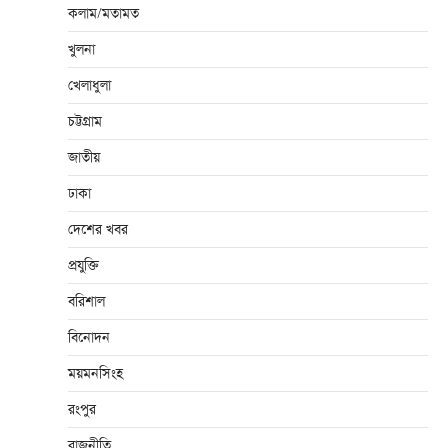
কলাম/মতামত
খুলনা
খেলাধুলা
চট্টগ্রাম
জাতীয়
ঢাকা
দেশের খবর
প্রযুক্তি
বরিশাল
বিনোদন
ময়মনসিংহ
রংপুর
রাজনীতি