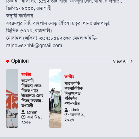
ঠিকানা- বাসা নং- ১১৬২ ভাটাপাড়া, ফাল্গুনী লেন, থানা: রাজপাড়া,
জিপিও- ৬০০০, রাজশাহী।
অস্থায়ী কার্যালয়:
বহরমপুর সিটি বাইপাস মোড় ঐতিহ্য চত্বর, থানা: রাজপাড়া,
জিপিও-৬০০০, রাজশাহী।
মোবাইল (অফিস) -০১৭১৮৫৪২৩৭৫ মেইল আইডি-
rajnews24hk@gmail.com
Opinion
View All
জাতীয়
জাতীয়
আমদানি
মাতারবাড়ি
নির্ভরতা ভেঙে
কয়লাভিত্তিক
নিজস্ব গ্যাস
বিদ্যুৎকেন্দ্র
উত্তোলনে জোর
পরিদর্শন
দিচ্ছে সরকার :
প্রধানমন্ত্রীর
তথ্যমন্ত্রী
admin
admin
আগস্ট ৯,
আগস্ট ৯,
২০২৬
২০২৬