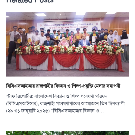
বিসিএসআইআর রাজশাহীর বিজ্ঞান ও শিল্প-প্রযুক্তি মেলার সমাপনী
স্টাফ রিপোর্টার: বাংলাদেশ বিজ্ঞান ও শিল্প গবেষণা পরিষদ
(বিসিএসআইআর), রাজশাহী গবেষণাগারের আয়োজনে তিন দিনব্যাপী
(২৯-৩১ জানুয়ারি ২০২৬) “বিসিএসআইআর বিজ্ঞান ও…