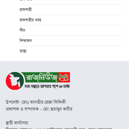
রাজশাহী
রাজশাহীর খবর
লীড
শিক্ষাঙ্গন
স্বাস্থ্য
উপদেষ্টা -মোঃ তানভীর রেজা সিদ্দিকী
প্রকাশক ও সম্পাদক – মো: হুমায়ুন কবীর
স্থায়ী কার্যালয়: