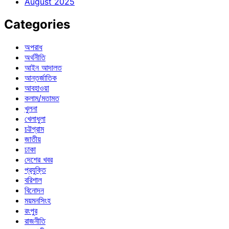
August 2025
Categories
অপরাধ
অর্থনীতি
আইন আদালত
আন্তর্জাতিক
আবহাওয়া
কলাম/মতামত
খুলনা
খেলাধুলা
চট্টগ্রাম
জাতীয়
ঢাকা
দেশের খবর
প্রযুক্তি
বরিশাল
বিনোদন
ময়মনসিংহ
রংপুর
রাজনীতি