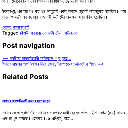
তিনটি ট্রেনের চলাচলের শিডিউল বিপর্যয় ঘটেছে বলেও জানান তিনি।
উল্লেখ্য, এর আগেও গত ২৪ জানুয়ারি একই স্থানে ট্রেনটি লাইনচ্যুত হয়েছিল। পরে
সাড়ে ৭ ঘণ্টা পর রহনপুর-রাজশাহী রুটে ট্রেন চলাচল স্বাভাবিক হয়েছিল।
দেশের খবর
রাজশাহী
Tagged
চাঁপাইনবাবগঞ্জে তেলবাহী ট্রেন লাইনচ্যুত
Post navigation
⟵
নগরীতে মাদকবিরোধী অভিযানে গ্রেপ্তার ১
ইরানে হামলার অর্থ ‘আগুন নিয়ে খেলা’, ট্রাম্পকে সতর্কবার্তা রাশিয়ার
⟶
Related Posts
নাটোরে বাকপ্রতিবন্ধী ছেলের হাতে মা খুন
নাটোর জেলা প্রতিনিধি : নাটোরে বাকপ্রতিবন্ধী ছেলের হাতে শহীদা বেগম (৫৫) নামের
এক মা খুন হয়েছে। রোববার (২৬ এপ্রিল) রাত…