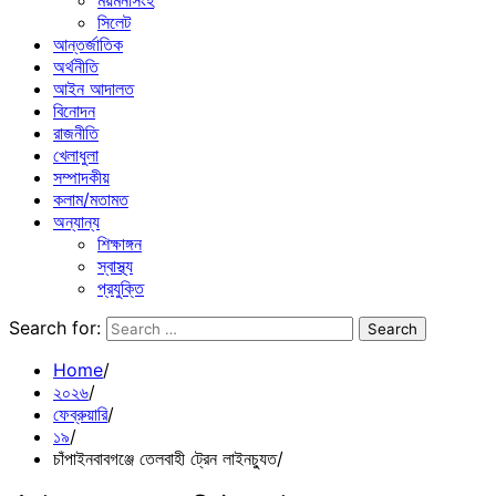
ময়মনসিংহ
সিলেট
আন্তর্জাতিক
অর্থনীতি
আইন আদালত
বিনোদন
রাজনীতি
খেলাধুলা
সম্পাদকীয়
কলাম/মতামত
অন্যান্য
শিক্ষাঙ্গন
স্বাস্থ্য
প্রযুক্তি
Search for:
Home
২০২৬
ফেব্রুয়ারি
১৯
চাঁপাইনবাবগঞ্জে তেলবাহী ট্রেন লাইনচ্যুত