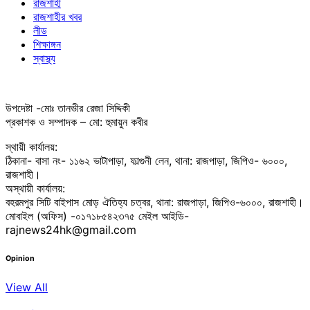
রাজশাহী
রাজশাহীর খবর
লীড
শিক্ষাঙ্গন
স্বাস্থ্য
উপদেষ্টা -মোঃ তানভীর রেজা সিদ্দিকী
প্রকাশক ও সম্পাদক – মো: হুমায়ুন কবীর
স্থায়ী কার্যালয়:
ঠিকানা- বাসা নং- ১১৬২ ভাটাপাড়া, ফাল্গুনী লেন, থানা: রাজপাড়া, জিপিও- ৬০০০,
রাজশাহী।
অস্থায়ী কার্যালয়:
বহরমপুর সিটি বাইপাস মোড় ঐতিহ্য চত্বর, থানা: রাজপাড়া, জিপিও-৬০০০, রাজশাহী।
মোবাইল (অফিস) -০১৭১৮৫৪২৩৭৫ মেইল আইডি-
rajnews24hk@gmail.com
Opinion
View All