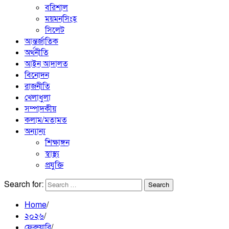
বরিশাল
ময়মনসিংহ
সিলেট
আন্তর্জাতিক
অর্থনীতি
আইন আদালত
বিনোদন
রাজনীতি
খেলাধুলা
সম্পাদকীয়
কলাম/মতামত
অন্যান্য
শিক্ষাঙ্গন
স্বাস্থ্য
প্রযুক্তি
Search for:
Home
২০২৬
ফেব্রুয়ারি