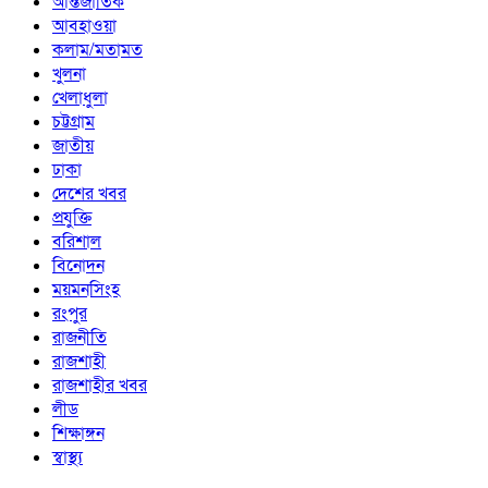
আন্তর্জাতিক
আবহাওয়া
কলাম/মতামত
খুলনা
খেলাধুলা
চট্টগ্রাম
জাতীয়
ঢাকা
দেশের খবর
প্রযুক্তি
বরিশাল
বিনোদন
ময়মনসিংহ
রংপুর
রাজনীতি
রাজশাহী
রাজশাহীর খবর
লীড
শিক্ষাঙ্গন
স্বাস্থ্য