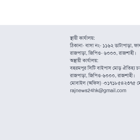
স্থায়ী কার্যালয়:
ঠিকানা- বাসা নং- ১১৬২ ভাটাপাড়া, ফাল্
রাজপাড়া, জিপিও- ৬০০০, রাজশাহী।
অস্থায়ী কার্যালয়:
বহরমপুর সিটি বাইপাস মোড় ঐতিহ্য চত্
রাজপাড়া, জিপিও-৬০০০, রাজশাহী।
মোবাইল (অফিস) -০১৭১৮৫৪২৩৭৫ ম
rajnews24hk@gmail.com