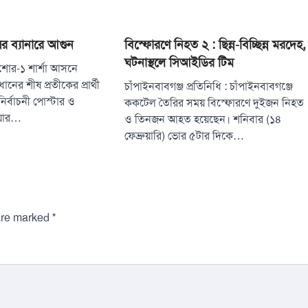
ের ব্যানারে আগুন
বিস্ফোরণে নিহত ২ : ছিন্ন-বিচ্ছিন্ন মরদেহ,
ঘটনাস্থলে সিআইডির টিম
যশোর-১ শার্শা আসনে
ের শীষ প্রতীকের প্রার্থী
চাঁপাইনবাবগঞ্জ প্রতিনিধি : চাঁপাইনবাবগঞ্জে
নির্বাচনী পোস্টার ও
ককটেল তৈরির সময় বিস্ফোরণে দুইজন নিহত
ওয়ার…
ও তিনজন আহত হয়েছেন। শনিবার (১৪
ফেব্রুয়ারি) ভোর ৫টার দিকে…
*
 are marked