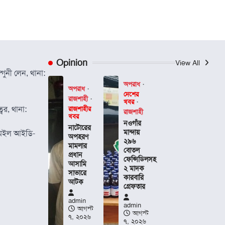
Opinion
View All
গুনী লেন, থানা:
অপরাধ
অপরাধ
দেশের
রাজশাহী
খবর
বর, থানা:
রাজশাহীর
রাজশাহী
খবর
নওগাঁর
নাটোরের
মান্দায়
েইল আইডি-
অপহরণ
২৯৬
মামলার
বোতল
প্রধান
ফেন্সিডিলসহ
আসামি
২ মাদক
সাভারে
কারবারি
আটক
গ্রেফতার
admin
admin
আগস্ট
আগস্ট
৭, ২০২৬
৭, ২০২৬