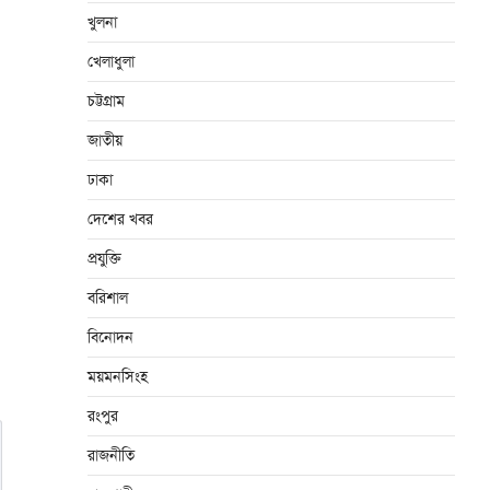
খুলনা
খেলাধুলা
চট্টগ্রাম
জাতীয়
ঢাকা
দেশের খবর
প্রযুক্তি
বরিশাল
বিনোদন
ময়মনসিংহ
রংপুর
রাজনীতি