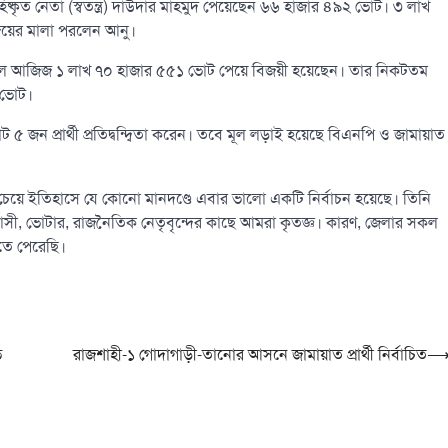
িষ্কৃত নেতা (স্বতন্ত্র) দাউদার মাহমুদ পেয়েছেন ৬৬ হাজার ৪৯২ ভোট। ৩ লাখ
জয়ের মালা পরলেন আনু।
আব্দুল আজিজ ১ লাখ ৭০ হাজার ৫৫১ ভোট পেয়ে বিজয়ী হয়েছেন। তার নিকটতম
৬ ভোট।
জন প্রার্থী প্রতিদ্বন্দ্বিতা করেন। তবে মূল লড়াই হয়েছে বিএনপি ও জামায়াত
ের চেয়ে ইতিহাসে যে কোনো মানদণ্ডে এবার ভালো একটি নির্বাচন হয়েছে। তিনি
বাসী, ভোটার, রাজনৈতিক নেতৃবৃন্দের কাছে আমরা কৃতজ্ঞ। কারণ, জেলার সকল
িতে পেরেছি।
ভ
রাজশাহী-১ গোদাগাড়ী-তানোর আসনে জামায়াত প্রার্থী নির্বাচিত