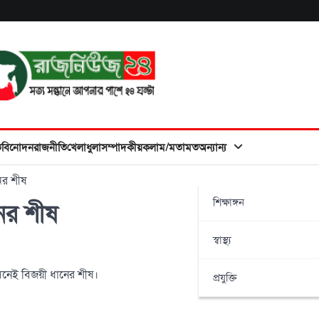
ত
বিনোদন
রাজনীতি
খেলাধুলা
সম্পাদকীয়
কলাম/মতামত
অন্যান্য
ের শীষ
শিক্ষাঙ্গন
ের শীষ
স্বাস্থ্য
নেই বিজয়ী ধানের শীষ।
প্রযুক্তি