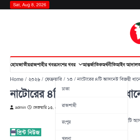
Skip
Sat, Aug 8, 2026
to
content
হোম
জাতীয়
রাজশাহীর খবর
দেশের খবর
আন্তর্জাতিক
অর্থনীতি
আইন আদাল
Home
২০২৬
ফেব্রুয়ারি
১৩
নাটোরের ৪টি আসনেই বিজয়ী ধান
ঢাকা
নাটোরের ৪টি আসনেই বিজয়ী ধান
রাজশাহী
admin
ফেব্রুয়ারি ১৩, ২০২৬
নাটোরের ৪টি আস
রংপুর
খুলনা