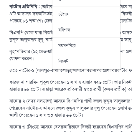
নাটোর প্রতিনিধি :
ভোটারদের পদচারণায় উৎসবমুখর পরিবেশে নটোরে চারটি
৪টি আসনের সবকটিতেই বিএনপি মনোনীত ধানের শীষের প্রার্থীরা বিজয়
চট্টগ্রাম
পড়েছে ৮১ শতাংশ। জেলায় মোট ৮ হাজার ৯শ ৮৮ জন পোস্টাল ব্যালটের 
বরিশাল
বিএনপি থেকে যারা বিজয়ী হলেন, নাটোর-১ (লালপুর-বাগাতিপাড়া) আসনে 
কুদ্দুস তালুকদার দুলু, নাটোর-৩ (সিংড়া) আসনে আনোয়ারুল ইসলাম আনু
ময়মনসিংহ
বৃহস্পতিবার (১২ ফেব্রুয়ারি) দিবাগত রাত ১ টার পরে নাটোরের জেলা প্র
ঘোষণা করেন।
সিলেট
এতে নাটোর-১ (লালপুর-বাগাতিপাড়া)আসনে বিএনপির প্রার্থী ব্যরিস্টার 
ফারজানা শারমিন পুতুল পেয়েছেন ১ লাখ ২ হাজার ৭২৬ ভোট। তার নিকটতম 
হাজার ৫৬৮ ভোট। এছাড়া আরেক প্রতিদ্বন্দ্বী স্বতন্ত্র প্রার্থী (কলস প্র
নাটোর-২ (সদর-নলডাঙ্গা) আসনে বিএনপির প্রার্থী রুহুল কুদ্দুস তালুকদার 
পেয়েছেন নাটোর-২ আসনে রুহুল কুদ্দুস তালুকদার দুলু পেয়েছেন ১লাখ ৬২ হ
আলী পেয়েছেন ১ লাখ ৩০ হাজার ৬৬ ভোট।
নাটোর-৩ (সিংড়া) আসনে বেসরকারিভাবে বিজয়ী হয়েছেন বিএনপির প্রার্থী