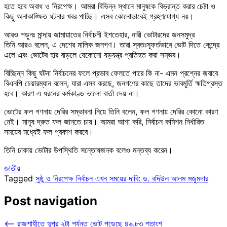
হতে হবে অবাধ ও নিরপেক্ষ। আমরা বিভিন্ন স্থানে মানুষকে বিভ্রান্ত করার চেষ্টা ও
কিছু অনাকাঙ্ক্ষিত ঘটনার খবর পাচ্ছি। এসব কোনোভাবেই গ্রহণযোগ্য নয়।
আরও পড়ুনঃ মান্দায় জামায়াতের নির্বাচনী ইশতেহার, নারী ভোটারদের জনসমুদ্র
তিনি আরও বলেন, এ দেশের মালিক জনগণ। তারা স্বতঃস্ফূর্তভাবে ভোট দিতে কেন্দ্রে
এলে এবং ভোটের হার বাড়লে যেকোনো ষড়যন্ত্র প্রতিহত করা সম্ভব।
বিচ্ছিন্ন কিছু ঘটনা নির্বাচনের ফলে প্রভাব ফেলতে পারে কি না- এমন প্রশ্নের জবাবে
বিএনপি চেয়ারম্যান বলেন, যারা এসব করছে, জনগণের কাছে তাদের ভাবমূর্তি ক্ষতিগ্রস্ত
হবে। কারণ এ ধরনের কর্মকাণ্ড ভালো বার্তা দেয় না।
ভোটের ফল গণনায় দেরির সম্ভাবনা নিয়ে তিনি বলেন, ফল গণনায় দেরির কোনো কারণ
নেই। মানুষ দ্রুত ফল জানতে চায়। আমরা আশা করি, নির্বাচন কমিশন নির্ধারিত
সময়ের মধ্যেই ফল প্রকাশ করবে।
তিনি ঢাকায় ভোটার উপস্থিতি সন্তোষজনক বলেও মন্তব্য করেন।
জাতীয়
Tagged
সুষ্ঠু ও নিরপেক্ষ নির্বাচন এখন সময়ের দাবি: ড. বদিউল আলম মজুমদার
Post navigation
⟵
রাজশাহীতে দুপুর ২টা পর্যন্ত ভোট পড়েছে ৪৬.৮৩ শতাংশ