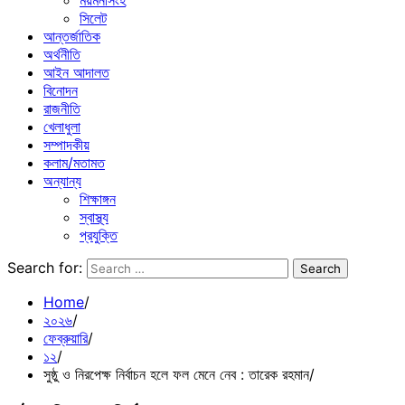
ময়মনসিংহ
সিলেট
আন্তর্জাতিক
অর্থনীতি
আইন আদালত
বিনোদন
রাজনীতি
খেলাধুলা
সম্পাদকীয়
কলাম/মতামত
অন্যান্য
শিক্ষাঙ্গন
স্বাস্থ্য
প্রযুক্তি
Search for:
Home
২০২৬
ফেব্রুয়ারি
১২
সুষ্ঠু ও নিরপেক্ষ নির্বাচন হলে ফল মেনে নেব : তারেক রহমান