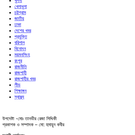
খুলনা
খেলাধুলা
চট্টগ্রাম
জাতীয়
ঢাকা
দেশের খবর
প্রযুক্তি
বরিশাল
বিনোদন
ময়মনসিংহ
রংপুর
রাজনীতি
রাজশাহী
রাজশাহীর খবর
লীড
শিক্ষাঙ্গন
স্বাস্থ্য
উপদেষ্টা -মোঃ তানভীর রেজা সিদ্দিকী
প্রকাশক ও সম্পাদক – মো: হুমায়ুন কবীর