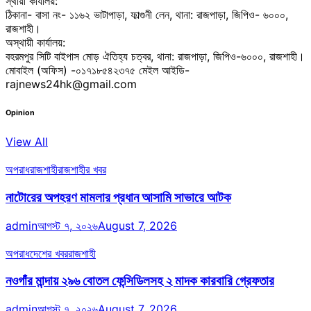
স্থায়ী কার্যালয়:
ঠিকানা- বাসা নং- ১১৬২ ভাটাপাড়া, ফাল্গুনী লেন, থানা: রাজপাড়া, জিপিও- ৬০০০,
রাজশাহী।
অস্থায়ী কার্যালয়:
বহরমপুর সিটি বাইপাস মোড় ঐতিহ্য চত্বর, থানা: রাজপাড়া, জিপিও-৬০০০, রাজশাহী।
মোবাইল (অফিস) -০১৭১৮৫৪২৩৭৫ মেইল আইডি-
rajnews24hk@gmail.com
Opinion
View All
অপরাধ
রাজশাহী
রাজশাহীর খবর
নাটোরের অপহরণ মামলার প্রধান আসামি সাভারে আটক
admin
আগস্ট ৭, ২০২৬
August 7, 2026
অপরাধ
দেশের খবর
রাজশাহী
নওগাঁর মান্দায় ২৯৬ বোতল ফেন্সিডিলসহ ২ মাদক কারবারি গ্রেফতার
admin
আগস্ট ৭, ২০২৬
August 7, 2026