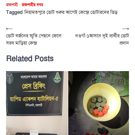
রাজশাহী
রাজশাহীর খবর
Tagged
নিয়ামতপুরে ভোট শুরুর আগেই কেন্দ্রে ভোটারদের ভিড়
Post
⟵
⟶
ভোট বর্জনের স্মৃতি পেছনে ফেলে
নওগাঁ-১আসনে দুই প্রার্থীর ভোট
navigation
সরব মাড়িয়া কেন্দ্র
প্রদান
Related Posts