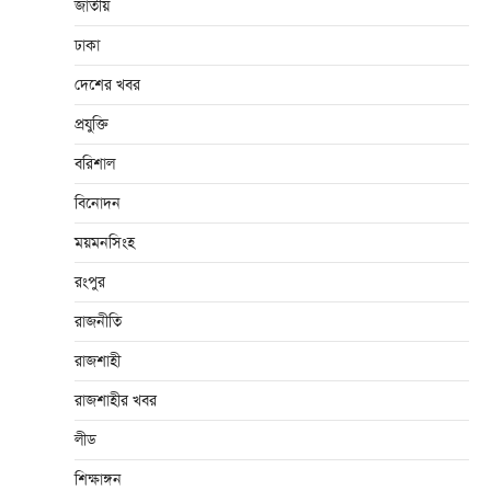
জাতীয়
ঢাকা
দেশের খবর
প্রযুক্তি
বরিশাল
বিনোদন
ময়মনসিংহ
রংপুর
রাজনীতি
রাজশাহী
রাজশাহীর খবর
লীড
শিক্ষাঙ্গন