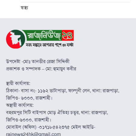
স্বাস্থ্য
উপদেষ্টা -মোঃ তানভীর রেজা সিদ্দিকী
প্রকাশক ও সম্পাদক – মো: হুমায়ুন কবীর
স্থায়ী কার্যালয়:
ঠিকানা- বাসা নং- ১১৬২ ভাটাপাড়া, ফাল্গুনী লেন, থানা: রাজপাড়া,
জিপিও- ৬০০০, রাজশাহী।
অস্থায়ী কার্যালয়:
বহরমপুর সিটি বাইপাস মোড় ঐতিহ্য চত্বর, থানা: রাজপাড়া,
জিপিও-৬০০০, রাজশাহী।
মোবাইল (অফিস) -০১৭১৮৫৪২৩৭৫ মেইল আইডি-
rajnews24hk@gmail.com