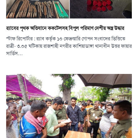
র‍্যাবের পৃথক অভিযানে ককটেলসহ বিপুল পরিমাণ দেশীয় অস্ত্র উদ্ধার
স্টাফ রিপোর্টার : র‍্যাব কর্তৃক ১০ ফেব্রুয়ারি গোপন সংবাদের ভিত্তিতে
রাত্রী- ৩.০৫ ঘটিকায় রাজশাহী নগরীর কাশিয়াডাঙ্গা থানাধীন উত্তর ফায়ার
সার্ভিস…