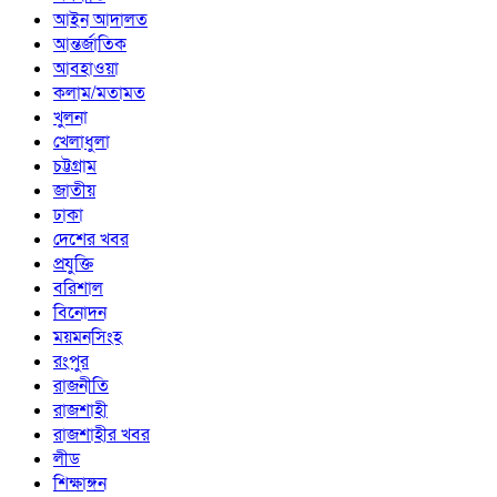
আইন আদালত
আন্তর্জাতিক
আবহাওয়া
কলাম/মতামত
খুলনা
খেলাধুলা
চট্টগ্রাম
জাতীয়
ঢাকা
দেশের খবর
প্রযুক্তি
বরিশাল
বিনোদন
ময়মনসিংহ
রংপুর
রাজনীতি
রাজশাহী
রাজশাহীর খবর
লীড
শিক্ষাঙ্গন