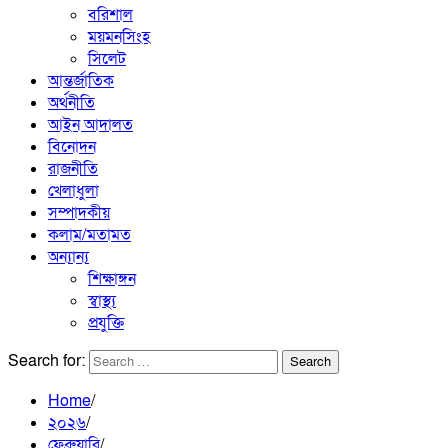
বরিশাল
ময়মনসিংহ
সিলেট
আন্তর্জাতিক
অর্থনীতি
আইন আদালত
বিনোদন
রাজনীতি
খেলাধুলা
সম্পাদকীয়
কলাম/মতামত
অন্যান্য
শিক্ষাঙ্গন
স্বাস্থ্য
প্রযুক্তি
Search for:
Home
২০২৬
ফেব্রুয়ারি