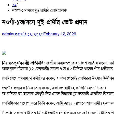
১২
নওগাঁ-১আসনে দুই প্রার্থীর ভোট প্রদান
নওগাঁ-১আসনে দুই প্রার্থীর ভোট প্রদান
admin
ফেব্রুয়ারি ১২, ২০২৬
February 12, 2026
নিয়ামতপুর(নওগাঁ) প্রতিনিধি:
নওগাঁর নিয়ামতপুরে ত্রয়োদশ জাতীয় সংসদ নির্বাচ
আজ বৃহস্পতিবার (১২ ফেব্রুয়ারী) সকাল ৭ টা ৪৫ মিনিটে ধানের শীষ প্রতীকের প্
ভোট শেষে গণমাধ্যম কর্মীদের বলেন, সকাল থেকেই ভোটাররা উৎসাহ উদ্দীপনা ন
ভোটের ফলাফল নিয়ে তিনি বলেন, ফলাফল যাই হোক তিনি মেনে নিবেন।
অপরদিকে ডা. ছালেক চৌধুরী নিজ কেন্দ্র নিয়ামতপুর সরকারি প্রাথমিক বিদ্যা
ভোটাধিকার প্রয়োগ করে তিনি বলেন, আমি জয়ের ব্যাপারে আশাবাদী। ফলাফ
উল্লেখ্য, সকাল ৭ টা ৩০ মিনিটে ভোট গ্রহণ শুরু হয়ে চলবে বিকেল ৪ টা ৩০ পর্