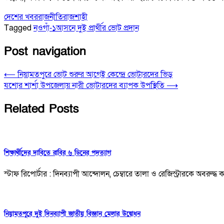
দেশের খবর
রাজনীতি
রাজশাহী
Tagged
নওগাঁ-১আসনে দুই প্রার্থীর ভোট প্রদান
Post navigation
⟵
নিয়ামতপুরে ভোট শুরুর আগেই কেন্দ্রে ভোটারদের ভিড়
যশোর শার্শা উপজেলায় নারী ভোটারদের ব্যাপক উপস্থিতি
⟶
Related Posts
শিক্ষার্থীদের দাবিতে রাবির ৬ ডিনের পদত্যাগ
স্টাফ রিপোর্টার : দিনব্যাপী আন্দোলন, চেম্বারে তালা ও রেজিস্ট্রারকে অবরুদ
নিয়ামতপুরে দুই দিনব্যাপী জাতীয় বিজ্ঞান মেলার উদ্বোধন