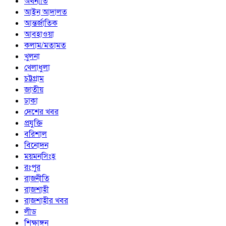
অর্থনীতি
আইন আদালত
আন্তর্জাতিক
আবহাওয়া
কলাম/মতামত
খুলনা
খেলাধুলা
চট্টগ্রাম
জাতীয়
ঢাকা
দেশের খবর
প্রযুক্তি
বরিশাল
বিনোদন
ময়মনসিংহ
রংপুর
রাজনীতি
রাজশাহী
রাজশাহীর খবর
লীড
শিক্ষাঙ্গন