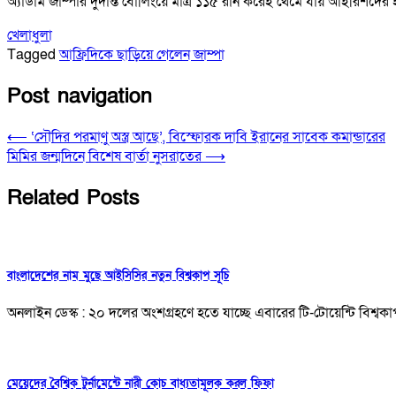
অ্যাডাম জাম্পার দুর্দান্ত বোলিংয়ে মাত্র ১১৫ রান করেই থেমে যায় আইরিশদের
খেলাধুলা
Tagged
আফ্রিদিকে ছাড়িয়ে গেলেন জাম্পা
Post navigation
⟵
‘সৌদির পরমাণু অস্ত্র আছে’, বিস্ফোরক দাবি ইরানের সাবেক কমান্ডারের
মিমির জন্মদিনে বিশেষ বার্তা নুসরাতের
⟶
Related Posts
বাংলাদেশের নাম মুছে আইসিসির নতুন বিশ্বকাপ সূচি
অনলাইন ডেস্ক : ২০ দলের অংশগ্রহণে হতে যাচ্ছে এবারের টি-টোয়েন্টি বিশ্ব
মেয়েদের বৈশ্বিক টুর্নামেন্টে নারী কোচ বাধ্যতামূলক করল ফিফা