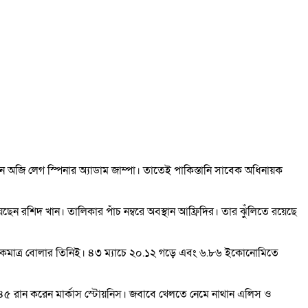
নেন অজি লেগ স্পিনার অ্যাডাম জাম্পা। তাতেই পাকিস্তানি সাবেক অধিনায়ক
েছেন রশিদ খান। তালিকার পাঁচ নম্বরে অবস্থান আফ্রিদির। তার ঝুঁলিতে রয়েছে
া একমাত্র বোলার তিনিই। ৪৩ ম্যাচে ২০.১২ গড়ে এবং ৬.৮৬ ইকোনোমিতে
্চ ৪৫ রান করেন মার্কাস স্টোয়নিস। জবাবে খেলতে নেমে নাথান এলিস ও