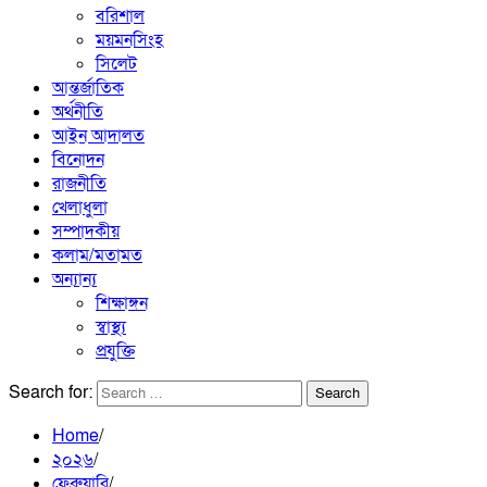
বরিশাল
ময়মনসিংহ
সিলেট
আন্তর্জাতিক
অর্থনীতি
আইন আদালত
বিনোদন
রাজনীতি
খেলাধুলা
সম্পাদকীয়
কলাম/মতামত
অন্যান্য
শিক্ষাঙ্গন
স্বাস্থ্য
প্রযুক্তি
Search for:
Home
২০২৬
ফেব্রুয়ারি