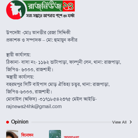
উপদেষ্টা -মোঃ তানভীর রেজা সিদ্দিকী
প্রকাশক ও সম্পাদক – মো: হুমায়ুন কবীর
স্থায়ী কার্যালয়:
ঠিকানা- বাসা নং- ১১৬২ ভাটাপাড়া, ফাল্গুনী লেন, থানা: রাজপাড়া,
জিপিও- ৬০০০, রাজশাহী।
অস্থায়ী কার্যালয়:
বহরমপুর সিটি বাইপাস মোড় ঐতিহ্য চত্বর, থানা: রাজপাড়া,
জিপিও-৬০০০, রাজশাহী।
মোবাইল (অফিস) -০১৭১৮৫৪২৩৭৫ মেইল আইডি-
rajnews24hk@gmail.com
Opinion
View All
বিনোদন
আবহাওয়া