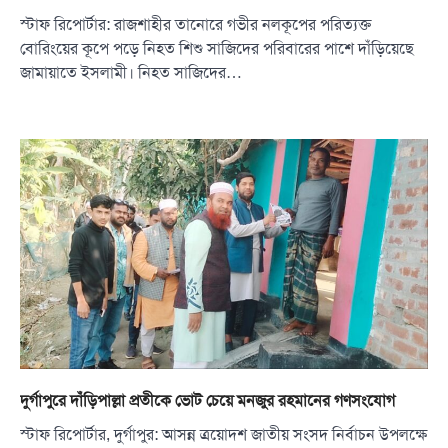
স্টাফ রিপোর্টার: রাজশাহীর তানোরে গভীর নলকূপের পরিত্যক্ত
বোরিংয়ের কূপে পড়ে নিহত শিশু সাজিদের পরিবারের পাশে দাঁড়িয়েছে
জামায়াতে ইসলামী। নিহত সাজিদের…
দুর্গাপুরে দাঁড়িপাল্লা প্রতীকে ভোট চেয়ে মনজুর রহমানের গণসংযোগ
স্টাফ রিপোর্টার, দুর্গাপুর: আসন্ন ত্রয়োদশ জাতীয় সংসদ নির্বাচন উপলক্ষে