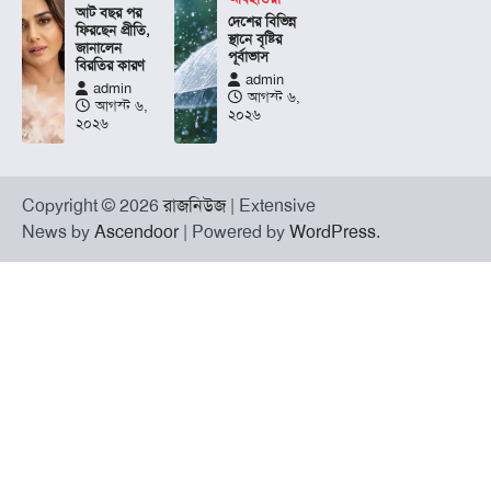
আট বছর পর
দেশের বিভিন্ন
ফিরছেন প্রীতি,
স্থানে বৃষ্টির
জানালেন
পূর্বাভাস
বিরতির কারণ
admin
admin
আগস্ট ৬,
আগস্ট ৬,
২০২৬
২০২৬
Copyright © 2026
রাজনিউজ
| Extensive
News by
Ascendoor
| Powered by
WordPress
.