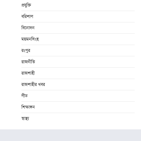
প্রযুক্তি
বরিশাল
বিনোদন
ময়মনসিংহ
রংপুর
রাজনীতি
রাজশাহী
রাজশাহীর খবর
লীড
শিক্ষাঙ্গন
স্বাস্থ্য