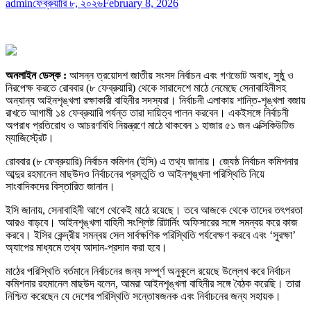
admin
ফেব্রুয়ারি ৮, ২০২৬
February 8, 2026
অনলাইন ডেস্ক :
আসন্ন ত্রয়োদশ জাতীয় সংসদ নির্বাচন এবং গণভোট অবাধ, সুষ্ঠু ও
নিরপেক্ষ করতে রোববার (৮ ফেব্রুয়ারি) থেকে সারাদেশে মাঠে নেমেছে সেনাবাহিনীসহ
অন্যান্য আইনশৃঙ্খলা রক্ষাকারী বাহিনীর সদস্যরা। নির্বাচনী এলাকায় শান্তি-শৃঙ্খলা বজায়
রাখতে আগামী ১৪ ফেব্রুয়ারি পর্যন্ত তারা দায়িত্ব পালন করবেন। একইসঙ্গে নির্বাচনী
অপরাধ প্রতিরোধ ও আচরণবিধি নিয়ন্ত্রণে মাঠে থাকবেন ১ হাজার ৫১ জন এক্সিকিউটিভ
ম্যাজিস্ট্রেট।
রোববার (৮ ফেব্রুয়ারি) নির্বাচন কমিশন (ইসি) এ তথ্য জানায়। জ্যেষ্ঠ নির্বাচন কমিশনার
আব্দুর রহমানেল মাছউদও নির্বাচনের প্রস্তুতি ও আইনশৃঙ্খলা পরিস্থিতি নিয়ে
সাংবাদিকদের বিস্তারিত জানান।
ইসি জানায়, সেনাবাহিনী আগে থেকেই মাঠে রয়েছে। তবে আজকে থেকে তাদের তৎপরতা
আরও বাড়বে। আইনশৃঙ্খলা বাহিনী সংশ্লিষ্ট রিটার্নিং অফিসারের সঙ্গে সমন্বয় করে কাজ
করবে। ইসির কেন্দ্রীয় সমন্বয় সেল সার্বক্ষণিক পরিস্থিতি পর্যবেক্ষণ করবে এবং ‘সুরক্ষা’
অ্যাপের মাধ্যমে তথ্য আদান-প্রদান করা হবে।
মাঠের পরিস্থিতি বর্তমানে নির্বাচনের জন্য সম্পূর্ণ অনুকূলে রয়েছে উল্লেখ করে নির্বাচন
কমিশনার রহমানেল মাছউদ বলেন, আমরা আইনশৃঙ্খলা বাহিনীর সঙ্গে বৈঠক করেছি। তারা
নিশ্চিত করেছেন যে দেশের পরিস্থিতি সন্তোষজনক এবং নির্বাচনের জন্য সহায়ক।