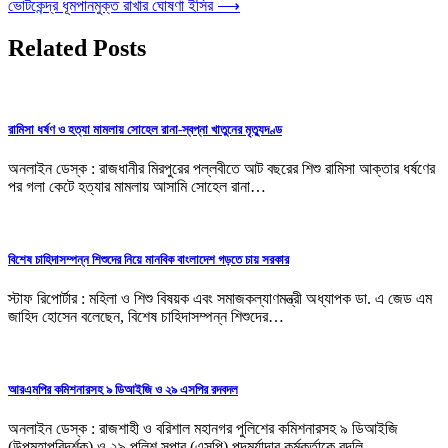
ভোটকেন্দ্র ধূমপানমুক্ত রাখার ঘোষণা ইসির
⟶
Related Posts
রামিসা ধর্ষণ ও হত্যা মামলায় সোহেল রানা-স্বপ্না খাতুনের মৃত্যুদণ্ড
অনলাইন ডেস্ক : রাজধানীর মিরপুরের পল্লবীতে আট বছরের শিশু রামিসা আক্তার ধর্ষণের
পর গলা কেটে হত্যার মামলায় আসামি সোহেল রানা…
বিশেষ চাহিদাসম্পন্ন শিশুদের নিয়ে মানবিক বাংলাদেশ গড়তে চায় সরকার
স্টাফ রিপোর্টার : মহিলা ও শিশু বিষয়ক এবং সমাজকল্যাণমন্ত্রী অধ্যাপক ডা. এ জেড এম
জাহিদ হোসেন বলেছেন, বিশেষ চাহিদাসম্পন্ন শিশুদের…
আরএমপির কমিশনারসহ ৯ ডিআইজি ও ২৯ এসপির রদবদল
অনলাইন ডেস্ক : রাজশাহী ও বরিশাল মহানগর পুলিশের কমিশনারসহ ৯ ডিআইজি
(উপমহাপরিদর্শক) ও ২৯ পুলিশ সুপার (এসপি) পদমর্যাদার কর্মকর্তাকে বদলি…