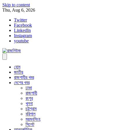
Skip to content
Thu, Aug 6, 2026
Twitter
Facebook
LinkedIn
Instagram
youtube
হোম
জাতীয়
রাজশাহীর খবর
দেশের খবর
ঢাকা
রাজশাহী
রংপুর
খুলনা
চট্টগ্রাম
বরিশাল
ময়মনসিংহ
সিলেট
আন্তর্জাতিক