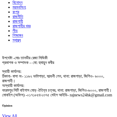
বিনোদন
ময়মনসিংহ
রংপুর
রাজনীতি
রাজশাহী
রাজশাহীর খবর
লীড
শিক্ষাঙ্গন
স্বাস্থ্য
উপদেষ্টা -মোঃ তানভীর রেজা সিদ্দিকী
প্রকাশক ও সম্পাদক – মো: হুমায়ুন কবীর
স্থায়ী কার্যালয়:
ঠিকানা- বাসা নং- ১১৬২ ভাটাপাড়া, ফাল্গুনী লেন, থানা: রাজপাড়া, জিপিও- ৬০০০,
রাজশাহী।
অস্থায়ী কার্যালয়:
বহরমপুর সিটি বাইপাস মোড় ঐতিহ্য চত্বর, থানা: রাজপাড়া, জিপিও-৬০০০, রাজশাহী।
মোবাইল (অফিস) -০১৭১৮৫৪২৩৭৫ মেইল আইডি- rajnews24hk@gmail.com
Opinion
View All